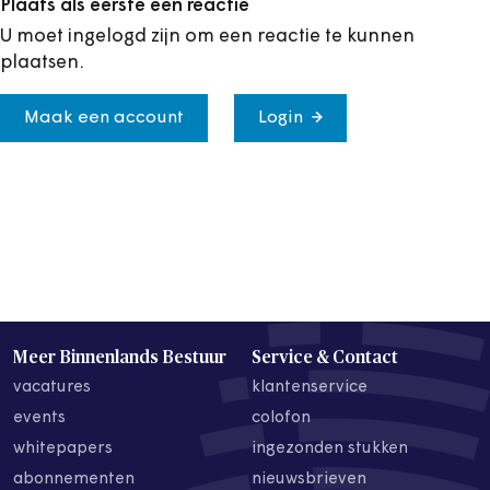
Plaats als eerste een reactie
U moet ingelogd zijn om een reactie te kunnen
plaatsen.
Maak een account
Login
Meer Binnenlands Bestuur
Service & Contact
vacatures
klantenservice
events
colofon
whitepapers
ingezonden stukken
abonnementen
nieuwsbrieven