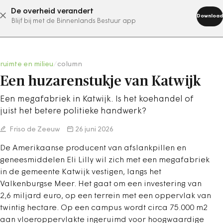
De overheid verandert
abonneer nu
Download
Blijf bij met de Binnenlands Bestuur app
ruimte en milieu
/
column
Een huzarenstukje van Katwijk
Een megafabriek in Katwijk. Is het koehandel of
juist het betere politieke handwerk?
Friso de Zeeuw
26 juni 2026
De Amerikaanse producent van afslankpillen en
geneesmiddelen Eli Lilly wil zich met een megafabriek
in de gemeente Katwijk vestigen, langs het
Valkenburgse Meer. Het gaat om een investering van
2,6 miljard euro, op een terrein met een oppervlak van
twintig hectare. Op een campus wordt circa 75.000 m2
aan vloeroppervlakte ingeruimd voor hoogwaardige