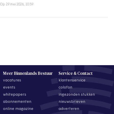
Op 29 mei 2026, 10:59
Meer Binnenlands Bestuur
Service & Contact
vacatures
klantenservice
events
colofon
whitepapers
ingezonden stukken
abonnementen
nieuwsbrieven
online magazine
adverteren