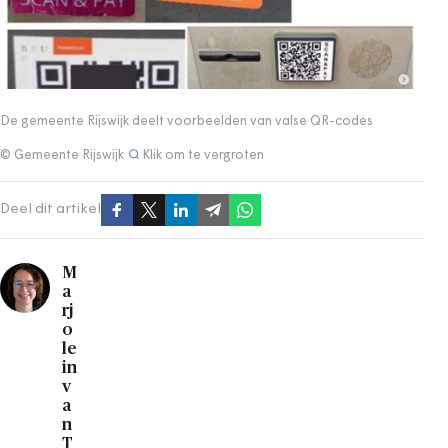
De gemeente Rijswijk deelt voorbeelden van valse QR-codes
© Gemeente Rijswijk
Klik om te vergroten
Deel dit artikel
M
a
rj
o
le
in
v
a
n
T