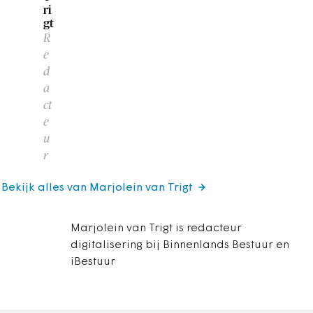
ri
gt
R
e
d
a
ct
e
u
r
Bekijk alles van Marjolein van Trigt
Marjolein van Trigt is redacteur
digitalisering bij Binnenlands Bestuur en
iBestuur