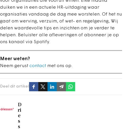
voor organisaties die vooruit willen. Elke maand
duiken we in een actuele HR-uitdaging waar
organisaties vandaag de dag mee worstelen. Of het nu
gaat om werving, verzuim, of wet- en regelgeving, Wij
delen waardevolle tips en inzichten om je verder te
helpen. Beluister alle afleveringen of abonneer je op
ons kanaal via Spotify.
Meer weten?
Neem gerust
contact
met ons op.
Deel dit artikel
D
ri
e
s
s