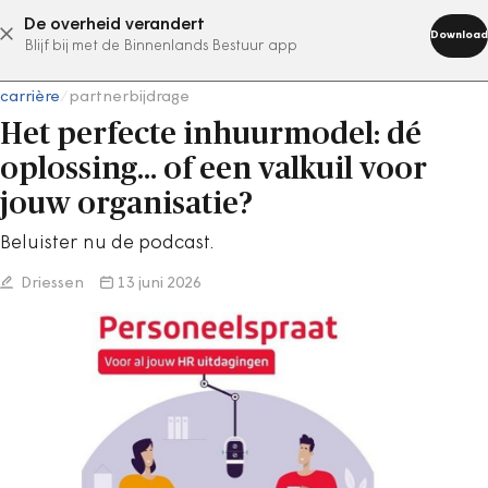
De overheid verandert
abonneer nu
Download
Blijf bij met de Binnenlands Bestuur app
carrière
/
partnerbijdrage
Het perfecte inhuurmodel: dé
oplossing… of een valkuil voor
jouw organisatie?
Beluister nu de podcast.
Driessen
13 juni 2026