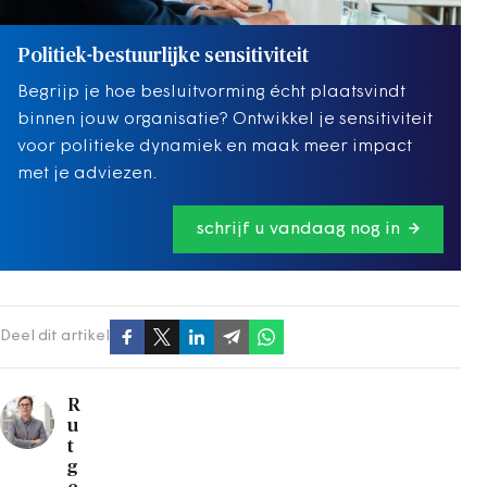
Politiek-bestuurlijke sensitiviteit
Begrijp je hoe besluitvorming écht plaatsvindt
binnen jouw organisatie? Ontwikkel je sensitiviteit
voor politieke dynamiek en maak meer impact
met je adviezen.
schrijf u vandaag nog in
Deel dit artikel
R
u
t
g