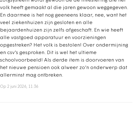
zorgsysteem wordt gewoon de de investering die het
volk heeft gemaakt al die jaren gewoon weggegeven.
En daarmee is het nog geeneens klaar, nee, want het
veel ziekenhuizen zijn gesloten en alle
bejaardenhuizen zijn zelfs afgeschaft. En wie heeft
alle vastgoed apparatuur en voorzieningen
opgestreken? Het volk is bestolen! Over ondermijning
en csv's gesproken. Dit is wel het ultieme
schoolvoorbeeld! Als derde item is doorvoeren van
het nieuwe pensioen ook alweer zo'n onderwerp dat
allerminst mag ontbreken.
Op 2 juni 2026, 11:36