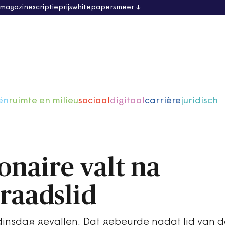
 magazine
scriptieprijs
whitepapers
meer
ën
ruimte en milieu
sociaal
digitaal
carrière
juridisch
onaire valt na
raadslid
 dinsdag gevallen. Dat gebeurde nadat lid van 