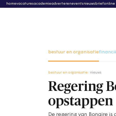
home
vacatures
academie
adverteren
events
nieuwsbrief
online
bestuur en organisatie
financi
bestuur en organisatie
/
nieuws
Regering B
opstappen 
De regering van Bonaire is