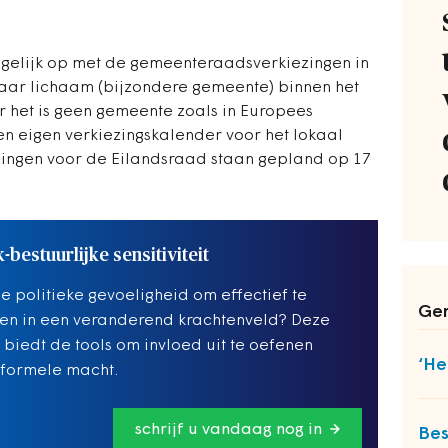
t gelijk op met de gemeenteraadsverkiezingen in
aar lichaam (bijzondere gemeente) binnen het
 het is geen gemeente zoals in Europees
n eigen verkiezingskalender voor het lokaal
zingen voor de Eilandsraad staan gepland op 17
k-bestuurlijke sensitiviteit
de politieke gevoeligheid om effectief te
Ger
en in een veranderend krachtenveld? Deze
g biedt de tools om invloed uit te oefenen
‘He
formele macht.
schrijf u vandaag nog in
Bes