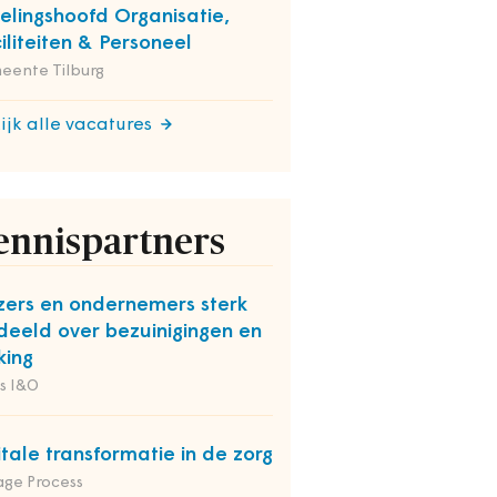
elingshoofd Organisatie,
iliteiten & Personeel
eente Tilburg
ijk alle vacatures
ennispartners
zers en ondernemers sterk
deeld over bezuinigingen en
king
s I&O
itale transformatie in de zorg
ge Process