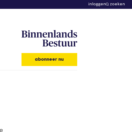
inloggen
zoeken
abonneer nu
de