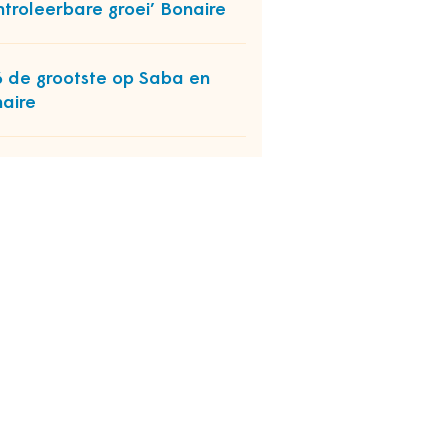
ntroleerbare groei’ Bonaire
 de grootste op Saba en
aire