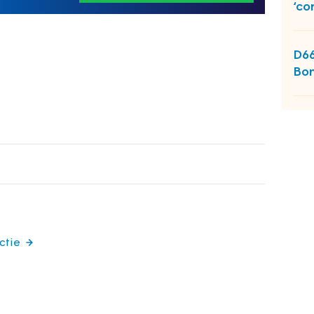
‘co
D66
Bon
ctie