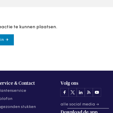
eactie te kunnen plaatsen.
in
ervice & Contact
Volg ons
lantenservice
olofon
alle social media →
ngezonden stukken
Download de
app