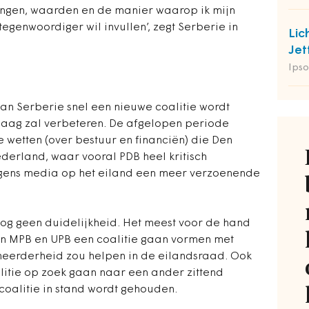
ingen, waarden en de manier waarop ik mijn
egenwoordiger wil invullen’, zegt Serberie in
Lic
Jet
Ipso
an Serberie snel een nieuwe coalitie wordt
Haag zal verbeteren. De afgelopen periode
e wetten (over bestuur en financiën) die Den
derland, waar vooral PDB heel kritisch
olgens media op het eiland een meer verzoenende
nog geen duidelijkheid. Het meest voor de hand
jen MPB en UPB een coalitie gaan vormen met
meerderheid zou helpen in de eilandsraad. Ook
alitie op zoek gaan naar een ander zittend
oalitie in stand wordt gehouden.