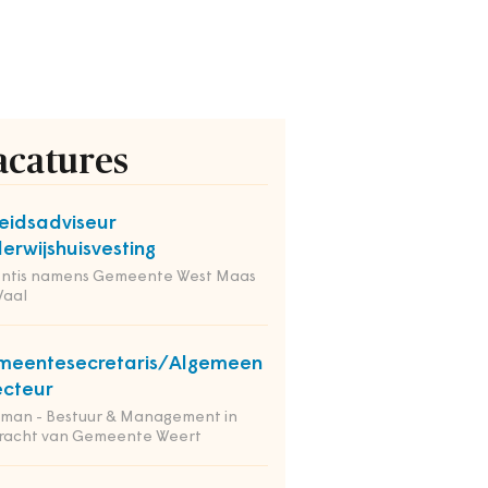
acatures
eidsadviseur
erwijshuisvesting
entis namens Gemeente West Maas
Waal
meentesecretaris/Algemeen
ecteur
tman - Bestuur & Management in
racht van Gemeente Weert