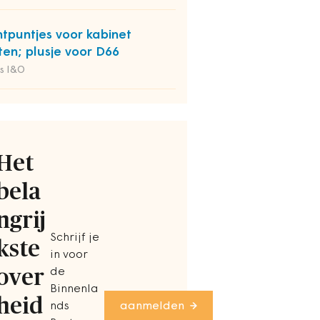
htpuntjes voor kabinet
ten; plusje voor D66
s I&O
Het
bela
ngrij
Schrijf je
kste
in voor
over
de
Binnenla
heid
nds
aanmelden