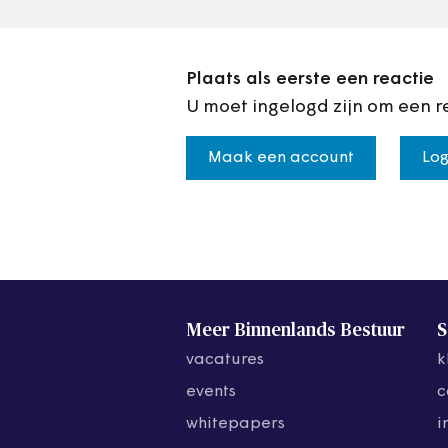
Plaats als eerste een reactie
U moet ingelogd zijn om een r
Maak een account
Log
Meer Binnenlands Bestuur
S
vacatures
k
events
c
whitepapers
i