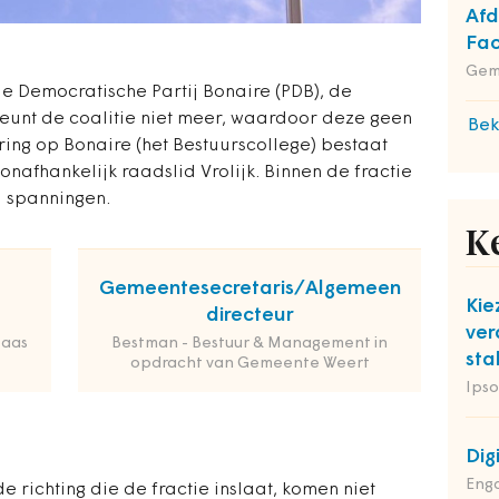
Afd
Fac
Gem
 de Democratische Partij Bonaire (PDB), de
 steunt de coalitie niet meer, waardoor deze geen
Bek
ing op Bonaire (het Bestuurscollege) bestaat
onafhankelijk raadslid Vrolijk. Binnen de fractie
l spanningen.
K
Gemeentesecretaris/Algemeen
Kie
directeur
ver
Maas
Bestman - Bestuur & Management in
sta
opdracht van Gemeente Weert
Ipso
Dig
Enga
 richting die de fractie inslaat, komen niet