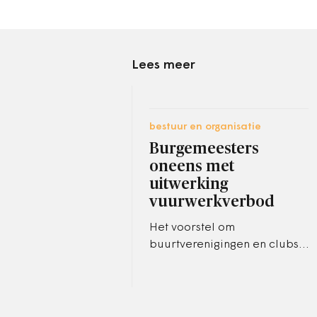
Lees meer
bestuur en organisatie
Burgemeesters
oneens met
uitwerking
vuurwerkverbod
Het voorstel om
buurtverenigingen en clubs
ontheffing te verlenen voor
het vuurwerkverbod valt
slecht.