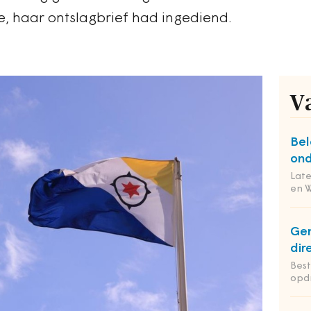
e, haar ontslagbrief had ingediend.
V
Bel
ond
Lat
en 
Ge
dir
Bes
opd