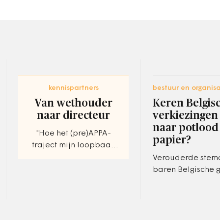
kennispartners
bestuur en organisa
Van wethouder
Keren Belgis
naar directeur
verkiezingen
naar potlood
"Hoe het (pre)APPA-
papier?
traject mijn loopbaan
vormgaf."
Verouderde stem
baren Belgische
zorgen. Deskundi
adviseren om ze b
volgende verkiezi
meer te gebruike