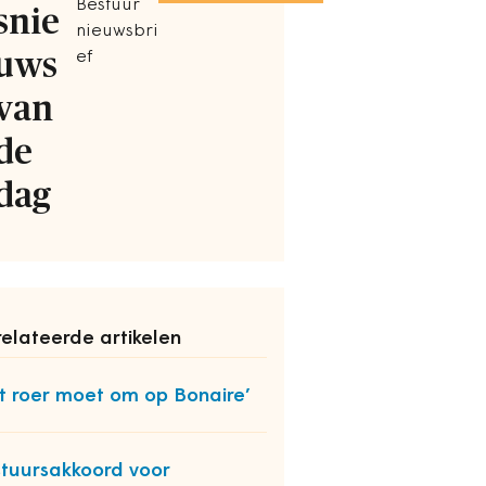
Bestuur
snie
nieuwsbri
uws
ef
van
de
dag
elateerde artikelen
t roer moet om op Bonaire’
tuursakkoord voor