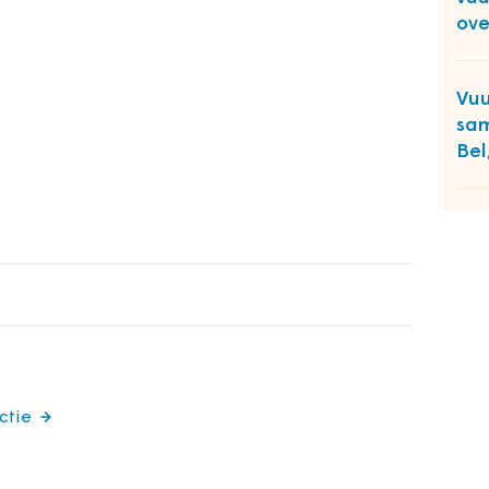
ove
Vuu
sam
Bel
ctie