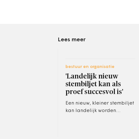
Lees meer
bestuur en organisatie
'Landelijk nieuw
stembiljet kan als
proef succesvol is'
Een nieuw, kleiner stembiljet
kan landelijk worden
ingevoerd als de derde
proef bij de
gemeenteraadsverkiezingen