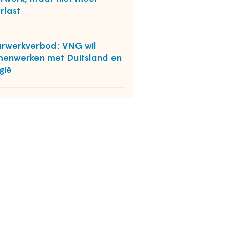
rlast
rwerkverbod: VNG wil
enwerken met Duitsland en
gië