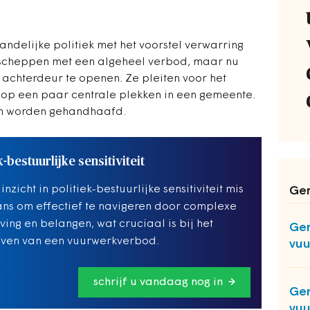
ndelijke politiek met het voorstel verwarring
e scheppen met een algeheel verbod, maar nu
chterdeur te openen. Ze pleiten voor het
 op een paar centrale plekken in een gemeente.
en worden gehandhaafd.
k-bestuurlijke sensitiviteit
nzicht in politiek-bestuurlijke sensitiviteit mis
Ger
ans om effectief te navigeren door complexe
ving en belangen, wat cruciaal is bij het
Gem
ven van een vuurwerkverbod.
vuu
schrijf u vandaag nog in
Ge
vuu