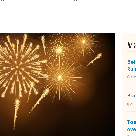
V
Bel
Rui
Gem
Bu
gem
Toe
ov