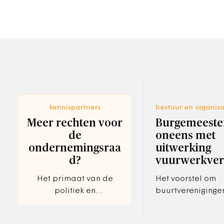
kennispartners
bestuur en organisa
Meer rechten voor
Burgemeeste
de
oneens met
ondernemingsraa
uitwerking
d?
vuurwerkve
Het primaat van de
Het voorstel om
politiek en
buurtvereniginge
medezeggenschap.
ontheffing te ver
het vuurwerkverb