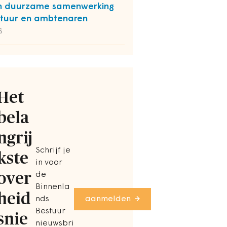
n duurzame samenwerking
tuur en ambtenaren
S
Het
bela
ngrij
Schrijf je
kste
in voor
over
de
Binnenla
heid
nds
aanmelden
Bestuur
snie
nieuwsbri