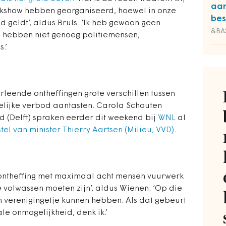
aa
kshow hebben georganiseerd, hoewel in onze
bes
 geldt’, aldus Bruls. ‘Ik heb gewoon geen
&BA
 hebben niet genoeg politiemensen,
.’
rleende ontheffingen grote verschillen tussen
elijke verbod aantasten. Carola Schouten
d (Delft) spraken eerder dit weekend bij
WNL
al
tel van minister Thierry Aartsen (Milieu, VVD)
.
 ontheffing met maximaal acht mensen vuurwerk
e volwassen moeten zijn’, aldus Wienen. ‘Op die
n verenigingetje kunnen hebben. Als dat gebeurt
e onmogelijkheid, denk ik.’