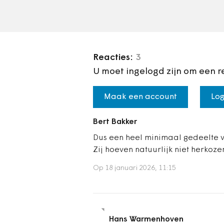
dit jaar succesvol verloopt
Reacties:
3
U moet ingelogd zijn om een r
Maak een account
Log
Bert Bakker
Dus een heel minimaal gedeelte v
Zij hoeven natuurlijk niet herkoze
Op 18 januari 2026, 11:15
Hans Warmenhoven