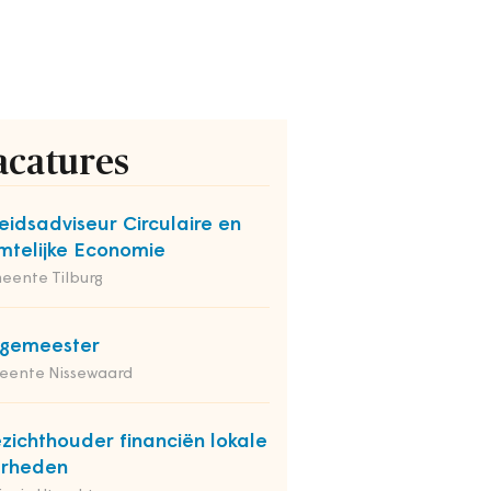
acatures
eidsadviseur Circulaire en
mtelijke Economie
eente Tilburg
rgemeester
eente Nissewaard
zichthouder financiën lokale
erheden