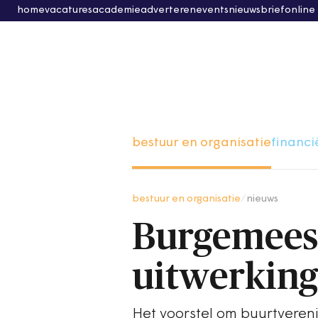
home
vacatures
academie
adverteren
events
nieuwsbrief
online
bestuur en organisatie
financi
bestuur en organisatie
/
nieuws
Burgemees
uitwerkin
Het voorstel om buurtvereni