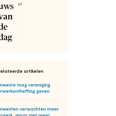
uws
ef
van
de
dag
elateerde artikelen
eente mag vereniging
rwerkontheffing geven
meenten verwachten meer
rwerk, maar niet meer