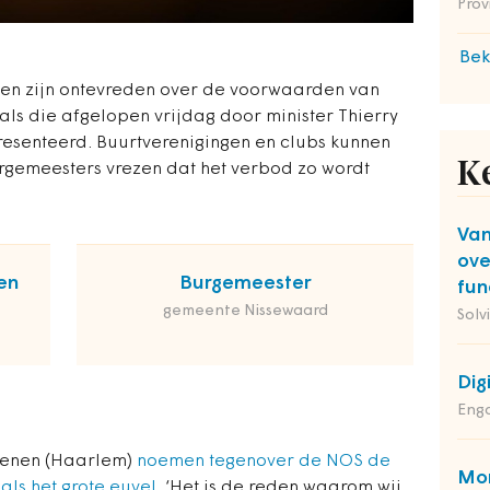
Prov
Bek
en zijn ontevreden over de voorwaarden van
ls die afgelopen vrijdag door minister Thierry
resenteerd. Buurtverenigingen en clubs kunnen
K
urgemeesters vrezen dat het verbod zo wordt
Van
ove
en
Burgemeester
fun
gemeente Nissewaard
Solv
Dig
Enga
Wienen (Haarlem)
noemen tegenover de NOS de
Mon
ls het grote euvel.
‘Het is de reden waarom wij