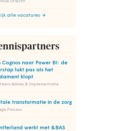
incie Utrecht
ijk alle vacatures
ennispartners
 Cognos naar Power BI: de
rstap lukt pas als het
dament klopt
iteers Advies & Implementatie
itale transformatie in de zorg
ge Process
tferland werkt met &BAS