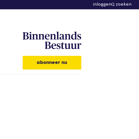
inloggen
zoeken
abonneer nu
t