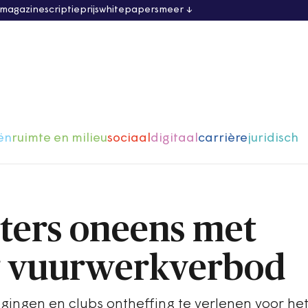
 magazine
scriptieprijs
whitepapers
meer
ën
ruimte en milieu
sociaal
digitaal
carrière
juridisch
ters oneens met
g vuurwerkverbod
gingen en clubs ontheffing te verlenen voor he