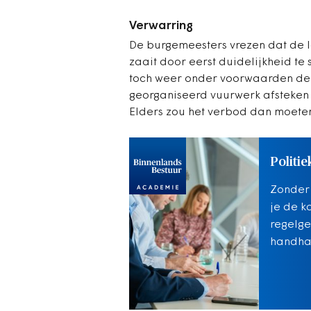
Verwarring
De burgemeesters vrezen dat de la
zaait door eerst duidelijkheid t
toch weer onder voorwaarden de a
georganiseerd vuurwerk afsteken
Elders zou het verbod dan moet
Politie
Zonder i
je de k
regelge
handha