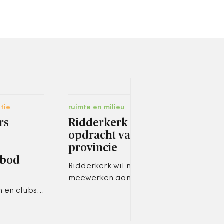
tie
ruimte en milieu
bestu
rs
Ridderkerk weigert
Vee
opdracht van de
on
provincie
gen
rbod
Bes
Ridderkerk wil niet
meewerken aan de
Vana
provinciale opdracht om
n en clubs
leze
samen te werken met
lenen voor
Best
omliggende gemeenten bij
od valt
dece