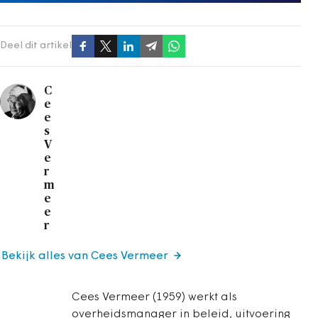
Deel dit artikel
C
e
e
s
V
e
r
m
e
e
r
Bekijk alles van Cees Vermeer
Cees Vermeer (1959) werkt als
overheidsmanager in beleid, uitvoering