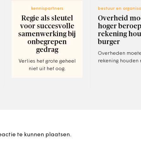
kennispartners
bestuur en organisa
Regie als sleutel
Overheid moe
voor succesvolle
hoger beroe
samenwerking bij
rekening ho
onbegrepen
burger
gedrag
Overheden moet
rekening houden 
Verlies het grote geheel
persoonlijke
niet uit het oog.
omstandigheden 
burgers bij de keu
hoger beroep ga
eactie te kunnen plaatsen.