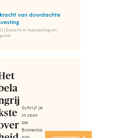
kracht van doordachte
svesting
 | Experts in huisvesting en
tgoed
Het
bela
ngrij
Schrijf je
kste
in voor
over
de
Binnenla
heid
nds
aanmelden