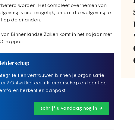
erbeterd worden. Het compleet overnemen van
geving is niet mogelijk, omdat die wetgeving te
al op de eilanden.
g van Binnenlandse Zaken komt in het najaar met
EO-rapport.
 leiderschap
integriteit en vertrouwen binnen je organisatie
ken? Ontwikkel eerlijk leiderschap en leer hoe
eemfalen herkent en aanpakt.
schrijf u vandaag nog in