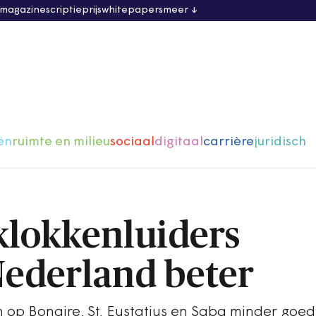
 magazine
scriptieprijs
whitepapers
meer
ën
ruimte en milieu
sociaal
digitaal
carrière
juridisch
lokkenluiders
Nederland beter
n op Bonaire, St. Eustatius en Saba minder goed