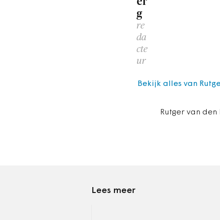
er
g
re
da
cte
ur
Bekijk alles van Rutg
Rutger van den 
Lees meer