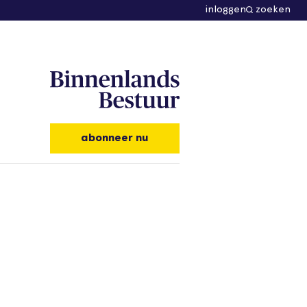
inloggen
zoeken
abonneer nu