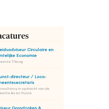
acatures
eidsadviseur Circulaire en
mtelijke Economie
eente Tilburg
unct-directeur / Loco-
eentesecretaris
onsultancy in opdracht van de
eente Aa en Hunze
iseur Grondzaken &