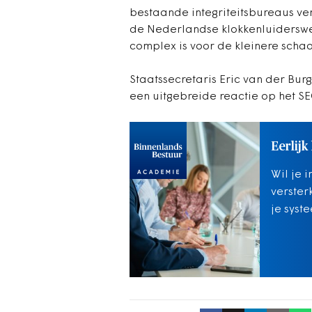
bestaande integriteitsbureaus v
de Nederlandse klokkenluiderswet
complex is voor de kleinere scha
Staatssecretaris Eric van der Bur
een uitgebreide reactie op het S
Eerlijk
Wil je 
verster
je syst