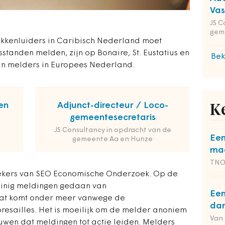
Va
JS C
gem
okkenluiders in Caribisch Nederland moet
tanden melden, zijn op Bonaire, St. Eustatius en
Bek
 melders in Europees Nederland.
en
Adjunct-directeur / Loco-
K
gemeentesecretaris
JS Consultancy in opdracht van de
Een
gemeente Aa en Hunze
maa
TN
kers van SEO Economische Onderzoek. Op de
inig meldingen gedaan van
Een
. Dat komt onder meer vanwege de
dan
presailles. Het is moeilijk om de melder anoniem
Van
ouwen dat meldingen tot actie leiden. Melders