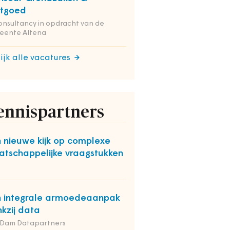
stgoed
onsultancy in opdracht van de
eente Altena
ijk alle vacatures
ennispartners
 nieuwe kijk op complexe
tschappelijke vraagstukken
O
 integrale armoedeaanpak
kzij data
 Dam Datapartners