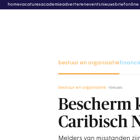
home
vacatures
academie
adverteren
events
nieuwsbrief
online
bestuur en organisatie
financi
bestuur en organisatie
/
nieuws
Bescherm k
Caribisch 
Melders van misstanden zij