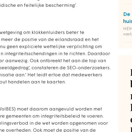
dische en feitelijke bescherming’.
De 
hui
HEVO
wetgeving om klokkenluiders beter te
vas
meer de positie van de eilandsraad en het
nu geen expliciete wettelijke verplichting om
 integriteitsschendingen in te richten. Daardoor
ar aanwezig. Ook ontbreekt het aan de top van
eeldgedrag’, constateren de SEO-onderzoekers.
ganisatie aan.’ Het leidt ertoe dat medewerkers
fout handelen aan te kaarten.
WolBES) moet daarom aangevuld worden met
re gemeenten om integriteitsbeleid te voeren.
elingsverbod in de wet worden opgenomen voor
he overheden. Ook moet de positie van de