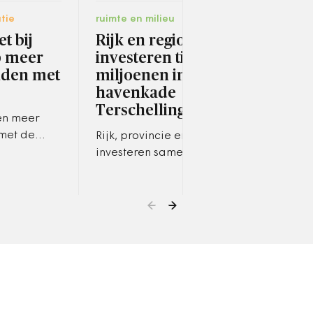
tie
ruimte en milieu
bestu
t bij
Rijk en regio
In 
p meer
investeren tientallen
voo
uden met
miljoenen in
me
havenkade
In h
Terschelling
hebb
en meer
part
met de
Rijk, provincie en gemeente
een 
investeren samen tientallen
gesl
van
miljoenen euro’s in de
ze of ze in
renovatie van de havenkade
an.
op Terschelling.