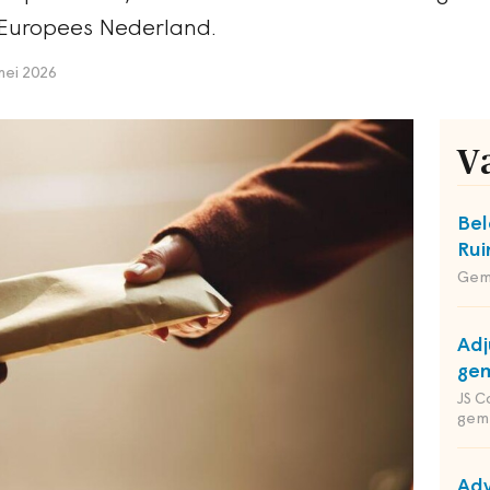
Europees Nederland.
mei 2026
V
Bel
Rui
Gem
Adj
gem
JS C
gem
Adv