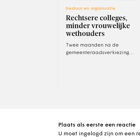
bestuur en organisatie
Rechtsere colleges,
minder vrouwelijke
wethouders
Twee maanden na de
gemeenteraadsverkiezingen
valt op te maken dat
coalities rechtser worden en
er meer mannelijke
wethouders worden
benoemd.
Plaats als eerste een reactie
U moet ingelogd zijn om een r