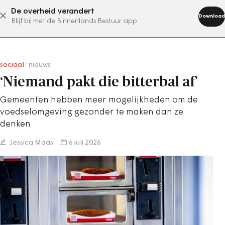
De overheid verandert
abonneer nu
Download
Blijf bij met de Binnenlands Bestuur app
sociaal
/
nieuws
‘Niemand pakt die bitterbal af’
Gemeenten hebben meer mogelijkheden om de
voedselomgeving gezonder te maken dan ze
denken
Jessica Maas
6 juli 2026