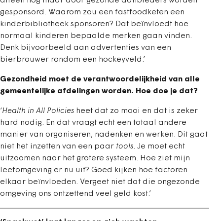
alleen nog maar door gezonde aanbieders worden
gesponsord. Waarom zou een fastfoodketen een
kinderbibliotheek sponsoren? Dat beïnvloedt hoe
normaal kinderen bepaalde merken gaan vinden.
Denk bijvoorbeeld aan advertenties van een
bierbrouwer rondom een hockeyveld.’
Gezondheid moet de verantwoordelijkheid van alle
gemeentelijke afdelingen worden. Hoe doe je dat?
‘
Health in All Policies
heet dat zo mooi en dat is zeker
hard nodig. En dat vraagt echt een totaal andere
manier van organiseren, nadenken en werken. Dit gaat
niet het inzetten van een paar
tools
. Je moet echt
uitzoomen naar het grotere systeem. Hoe ziet mijn
leefomgeving er nu uit? Goed kijken hoe factoren
elkaar beïnvloeden. Vergeet niet dat die ongezonde
omgeving ons ontzettend veel geld kost.’