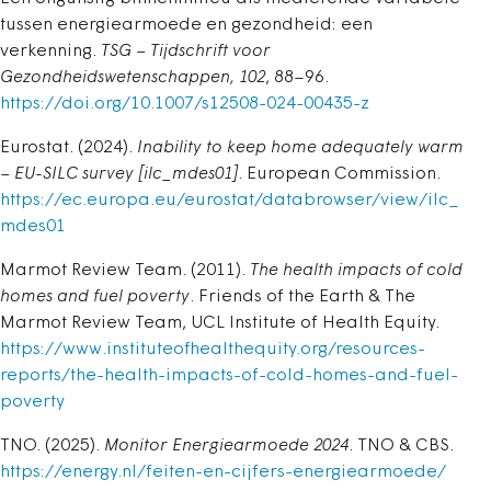
tussen energiearmoede en gezondheid: een
verkenning.
TSG – Tijdschrift voor
Gezondheidswetenschappen, 102
, 88–96.
https://doi.org/10.1007/s12508-024-00435-z
Eurostat. (2024).
Inability to keep home adequately warm
– EU-SILC survey [ilc_mdes01]
. European Commission.
https://ec.europa.eu/eurostat/databrowser/view/ilc_
mdes01
Marmot Review Team. (2011).
The health impacts of cold
homes and fuel poverty
. Friends of the Earth & The
Marmot Review Team, UCL Institute of Health Equity.
https://www.instituteofhealthequity.org/resources-
reports/the-health-impacts-of-cold-homes-and-fuel-
poverty
TNO. (2025).
Monitor Energiearmoede 2024
. TNO & CBS.
https://energy.nl/feiten-en-cijfers-energiearmoede/