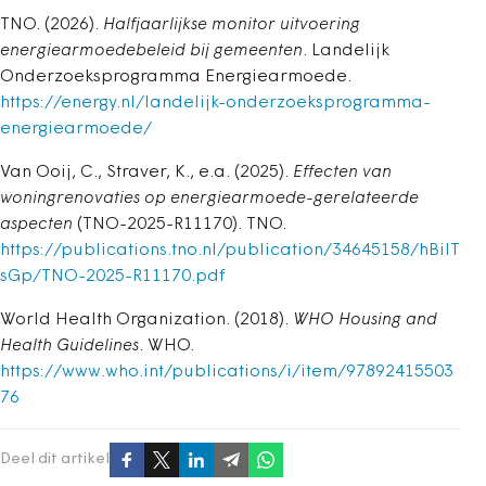
TNO. (2026).
Halfjaarlijkse monitor uitvoering
energiearmoedebeleid bij gemeenten
. Landelijk
Onderzoeksprogramma Energiearmoede.
https://energy.nl/landelijk-onderzoeksprogramma-
energiearmoede/
Van Ooij, C., Straver, K., e.a. (2025).
Effecten van
woningrenovaties op energiearmoede-gerelateerde
aspecten
(TNO-2025-R11170). TNO.
https://publications.tno.nl/publication/34645158/hBilT
sGp/TNO-2025-R11170.pdf
World Health Organization. (2018).
WHO Housing and
Health Guidelines
. WHO.
https://www.who.int/publications/i/item/97892415503
76
Deel dit artikel