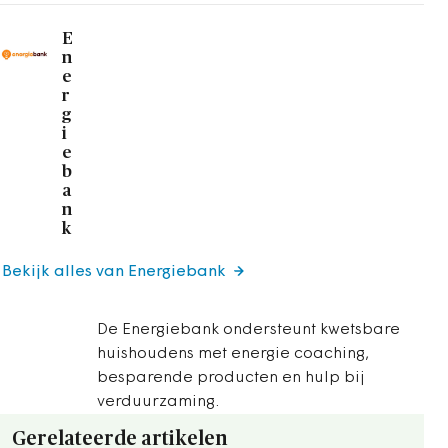
E
n
e
r
g
i
e
b
a
n
k
Bekijk alles van Energiebank
De Energiebank ondersteunt kwetsbare
huishoudens met energie coaching,
besparende producten en hulp bij
verduurzaming.
Gerelateerde artikelen