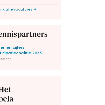
ijk alle vacatures
ennispartners
ten en cijfers
ticipatiecoalitie 2025
rkracht
Het
bela