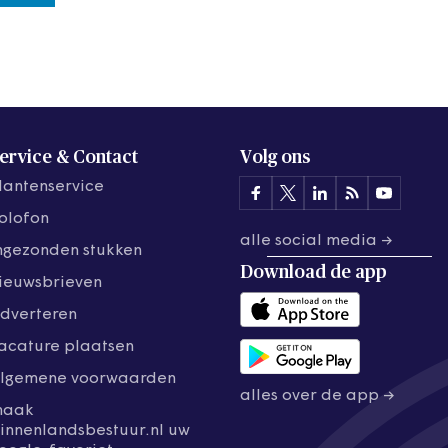
ervice & Contact
Volg ons
lantenservice
olofon
alle social media →
ngezonden stukken
Download de
app
ieuwsbrieven
dverteren
acature plaatsen
lgemene voorwaarden
alles over de app →
maak
innenlandsbestuur.nl uw