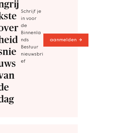
ngrij
Schrijf je
kste
in voor
over
de
Binnenla
heid
nds
aanmelden
Bestuur
snie
nieuwsbri
uws
ef
van
de
dag