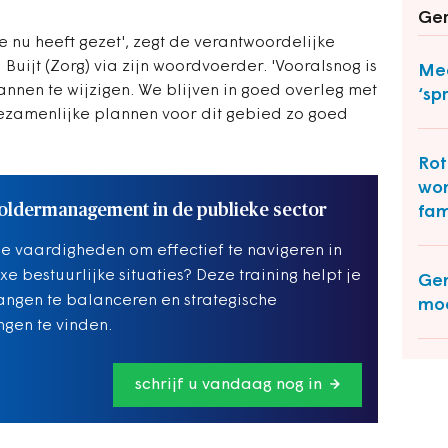
Ger
 nu heeft gezet', zegt de verantwoordelijke
uijt (Zorg) via zijn woordvoerder. 'Vooralsnog is
Mee
nnen te wijzigen. We blijven in goed overleg met
‘sp
ezamenlijke plannen voor dit gebied zo goed
Rot
won
oldermanagement in de publieke sector
fam
de vaardigheden om effectief te navigeren in
e bestuurlijke situaties? Deze training helpt je
Gem
ngen te balanceren en strategische
moe
ngen te vinden.
schrijf u vandaag nog in