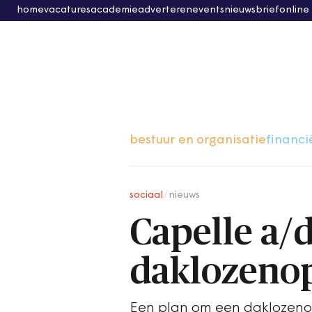
home
vacatures
academie
adverteren
events
nieuwsbrief
online
bestuur en organisatie
financi
sociaal
/
nieuws
Capelle a/d 
daklozeno
Een plan om een daklozeno