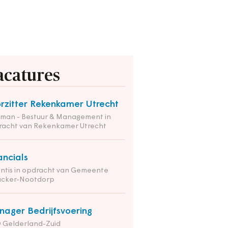
acatures
rzitter Rekenkamer Utrecht
tman - Bestuur & Management in
racht van Rekenkamer Utrecht
ancials
ntis in opdracht van Gemeente
nacker-Nootdorp
ager Bedrijfsvoering
 Gelderland-Zuid