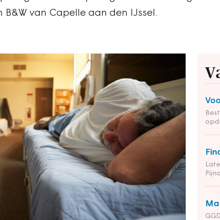
an B&W van Capelle aan den IJssel.
V
Voo
Bes
opd
Fin
Late
Pij
Man
GGD