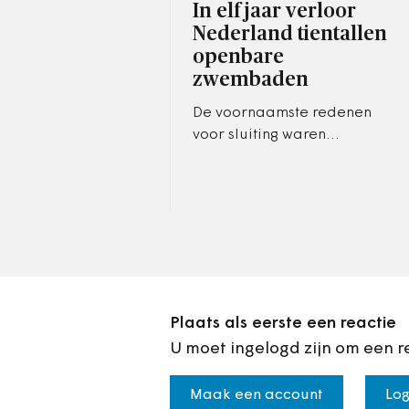
In elf jaar verloor
Nederland tientallen
openbare
zwembaden
De voornaamste redenen
voor sluiting waren
veroudering en hoge
exploitatie- en
energiekosten
Plaats als eerste een reactie
U moet ingelogd zijn om een r
Maak een account
Log