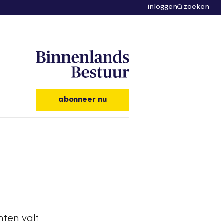
inloggen
zoeken
abonneer nu
ten valt