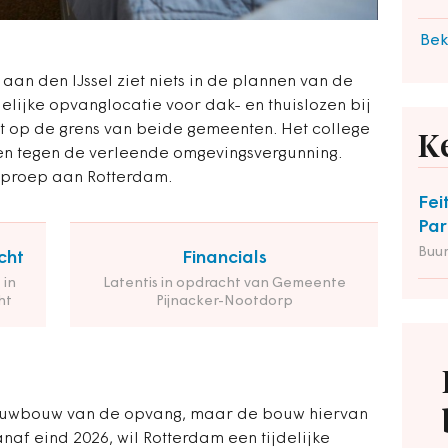
Bek
an den IJssel ziet niets in de plannen van de
lijke opvanglocatie voor dak- en thuislozen bij
gt op de grens van beide gemeenten. Het college
K
en tegen de verleende omgevingsvergunning.
 oproep aan Rotterdam.
Fei
Par
Buu
cht
Financials
 in
Latentis in opdracht van Gemeente
ht
Pijnacker-Nootdorp
ieuwbouw van de opvang, maar de bouw hiervan
 vanaf eind 2026, wil Rotterdam een tijdelijke