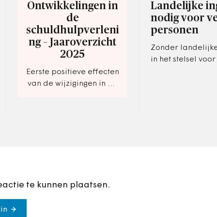
Ontwikkelingen in
Landelijke i
de
nodig voor v
schuldhulpverleni
personen
ng – Jaaroverzicht
Zonder landelijk
2025
in het stelsel voo
met verward of 
Eerste positieve effecten
gedrag zien drie 
van de wijzigingen in de
geen duurzame op
Wsnp zichtbaar.
eactie te kunnen plaatsen.
in