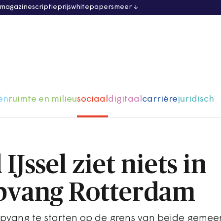
 magazine
scriptieprijs
whitepapers
meer
ën
ruimte en milieu
sociaal
digitaal
carrière
juridisch
IJssel ziet niets in
pvang Rotterdam
pvang te starten op de grens van beide gemeen