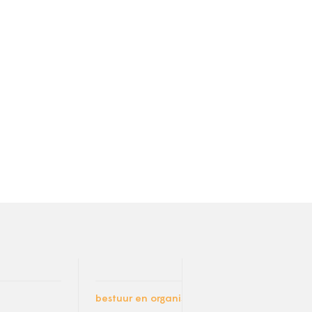
bestuur en organisatie
socia