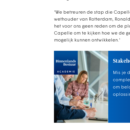
'We betreuren de stap die Capelle
wethouder van Rotterdam, Ronald B
het voor ons geen reden om de pla
Capelle om te kijken hoe we de g
mogelijk kunnen ontwikkelen.'
Stakeh
Mis je 
complex
om bela
oplossi