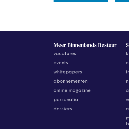
Meer Binnenlands Bestuur
S
vacatures
k
events
c
whitepapers
i
abonnementen
n
online magazine
a
personalia
v
dossiers
a
b