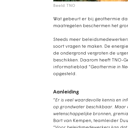
Beeld: TNO
Wat gebeurt er bij geothermie da
maatregelen beschermen het gro
Steeds meer beleidsmedewerkers b
soort vragen te maken. De energie
de ondergrond vergroten de urgen
beschikken. Daarom heeft TNO-G
informatieblad “
Geothermie in Ne
opgesteld.
Aanleiding
“
Er is veel waardevolle kennis en i
op grondwater beschikbaar. Maar di
wetenschappelijke bronnen, gremia e
Bart van Kempen, teamleider Du
“
Voor beleidsmedewerkers kan dat 