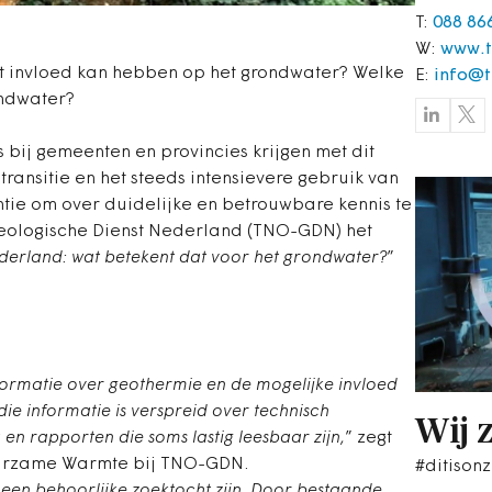
T:
088 86
W:
www.t
t invloed kan hebben op het grondwater? Welke
E:
info@t
ndwater?
ij gemeenten en provincies krijgen met dit
transitie en het steeds intensievere gebruik van
tie om over duidelijke en betrouwbare kennis te
eologische Dienst Nederland (TNO-GDN) het
derland: wat betekent dat voor het grondwater?
”
nformatie over geothermie en de mogelijke invloed
e informatie is verspreid over technisch
Wij 
n rapporten die soms lastig leesbaar zijn,
” zegt
urzame Warmte bij TNO-GDN.
#ditisonz
een behoorlijke zoektocht zijn. Door bestaande