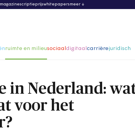
 magazine
scriptieprijs
whitepapers
meer
ën
ruimte en milieu
sociaal
digitaal
carrière
juridisch
 in Nederland: wa
at voor het
r?