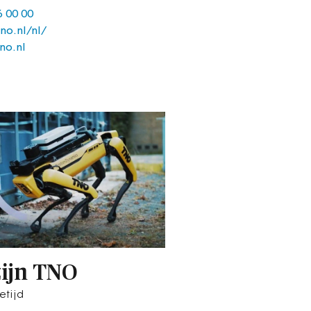
6 00 00
no.nl/nl/
no.nl
zijn TNO
etijd