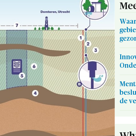
Mee
Waar
gebi
gezo
Innov
Onde
Ment
beslu
de v
Whi