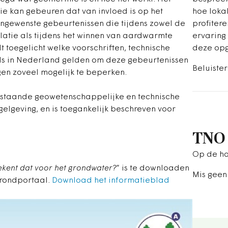
hoe loka
mie kan gebeuren dat van invloed is op het
profitere
ongewenste gebeurtenissen die tijdens zowel de
ervaring 
latie als tijdens het winnen van aardwarmte
deze op
 toegelicht welke voorschriften, technische
ls in Nederland gelden om deze gebeurtenissen
Beluiste
en zoveel mogelijk te beperken.
estaande geowetenschappelijke en technische
gelgeving, en is toegankelijk beschreven voor
TNO 
Op de ho
ekent dat voor het grondwater?
” is te downloaden
Mis geen
grondportaal.
Download het informatieblad