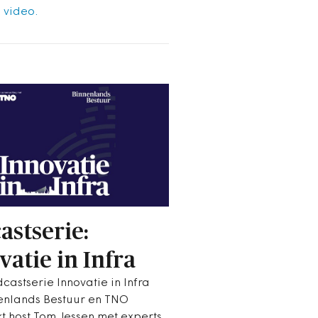
 video.
astserie:
vatie in Infra
castserie Innovatie in Infra
enlands Bestuur en TNO
t host Tom Jessen met experts