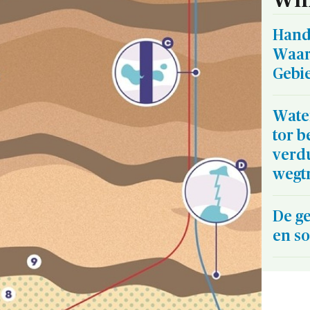
Hand
Waar
Gebi
Wate
tor b
verd
wegt
De g
en so