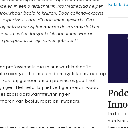
Bekijk de
ndelen in één overzichtelijk informatieblad helpen
rouwbaar beeld te krijgen. Door collega-experts
 expertises is aan dit document gewerkt. Ook
ij betrokken; zij benaderen deze vraagstukken
esultaat is één toegankelijk document waarin
en perspectieven zijn samengebracht
.”.
or professionals die in hun werk behoefte
tie over geothermie en de mogelijke invloed op
ers bij gemeenten en provincies geeft het
ingen. Het helpt bij het veilig en verantwoord
Podc
ies zoals aardwarmtewinning en
ormeren van bestuurders en inwoners.
Inno
In de pod
van Binn
bespreek
legd wat geothermie is en hoe het werkt. Het