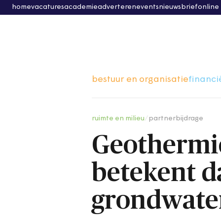
home
vacatures
academie
adverteren
events
nieuwsbrief
online
bestuur en organisatie
financi
ruimte en milieu
/
partnerbijdrage
Geothermie
betekent d
grondwate