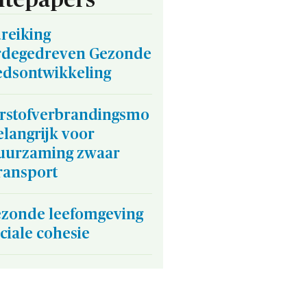
reiking
degedreven Gezonde
edsontwikkeling
rstofverbrandingsmo
elangrijk voor
uurzaming zwaar
ransport
ezonde leefomgeving
ciale cohesie