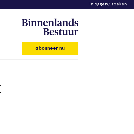
inloggen
zoeken
abonneer nu
t