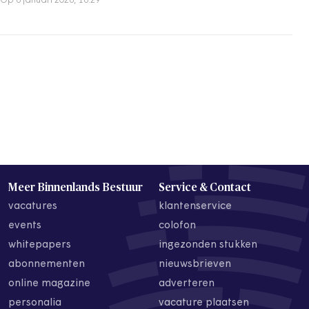
Op 6 januari 2026, 16:29
Meer Binnenlands Bestuur
Service & Contact
vacatures
klantenservice
events
colofon
whitepapers
ingezonden stukken
abonnementen
nieuwsbrieven
online magazine
adverteren
personalia
vacature plaatsen