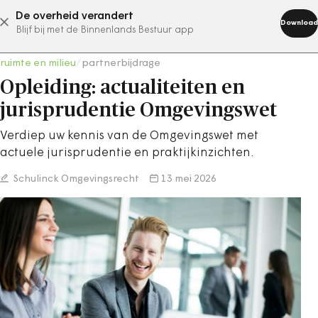
De overheid verandert
abonneer nu
Download
Blijf bij met de Binnenlands Bestuur app
ruimte en milieu
/
partnerbijdrage
Opleiding: actualiteiten en
jurisprudentie Omgevingswet
Verdiep uw kennis van de Omgevingswet met
actuele jurisprudentie en praktijkinzichten.
Schulinck Omgevingsrecht
13 mei 2026