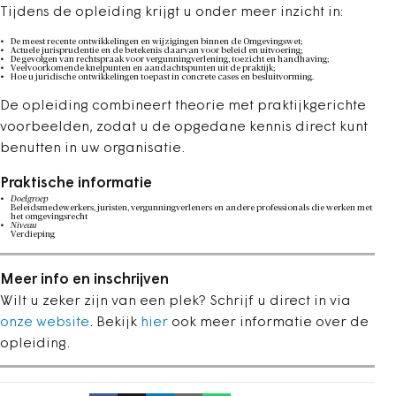
Tijdens de opleiding krijgt u onder meer inzicht in:
De meest recente ontwikkelingen en wijzigingen binnen de Omgevingswet;
Actuele jurisprudentie en de betekenis daarvan voor beleid en uitvoering;
De gevolgen van rechtspraak voor vergunningverlening, toezicht en handhaving;
Veelvoorkomende knelpunten en aandachtspunten uit de praktijk;
Hoe u juridische ontwikkelingen toepast in concrete cases en besluitvorming.
De opleiding combineert theorie met praktijkgerichte
voorbeelden, zodat u de opgedane kennis direct kunt
benutten in uw organisatie.
Praktische informatie
Doelgroep
Beleidsmedewerkers, juristen, vergunningverleners en andere professionals die werken met
het omgevingsrecht
Niveau
Verdieping
Meer info en inschrijven
Wilt u zeker zijn van een plek? Schrijf u direct in via
onze website
. Bekijk
hier
ook meer informatie over de
opleiding.