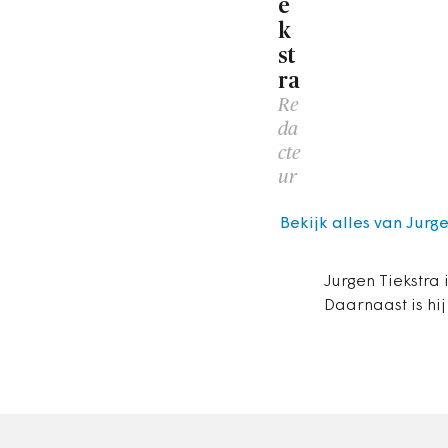
e
k
st
ra
Re
da
cte
ur
Bekijk alles van Jurg
Jurgen Tiekstra 
Daarnaast is hij