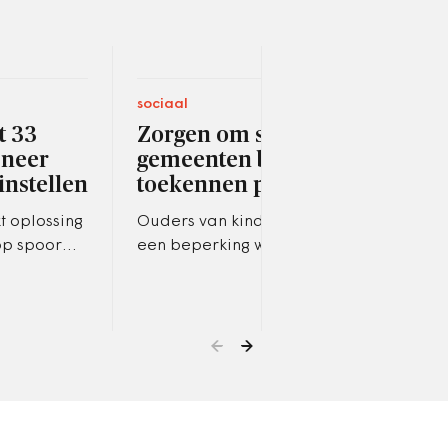
sociaal
bestu
t 33
Zorgen om strengere
Gem
 neer
gemeenten bij
spo
instellen
toekennen pgb-zorg
sn
t oplossing
Ouders van kinderen met
Na h
op spoor
een beperking worden
van 
Enschede.
volgens Ieder(in) 'klemgezet'.
Utre
geme
binn