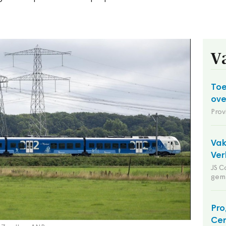
V
Toe
ov
Prov
Va
Ver
JS C
gem
Pro
Cen