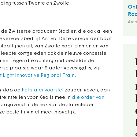
ding tussen Twente en Zwolle.
Ont
Ro
Arca
j de Zwitserse producent Stadler, die ook al een
se vervoersbedrijf Arriva. Deze vervoerder baat
tdallijnen uit, van Zwolle naar Emmen en van
sleepte kortgeleden ook de nieuwe concessie
nnen. Tegen die achtergrond bestelde de
rse plaatsje waar Stadler gevestigd is, vijf
t Light Innovative Regional Train
.
en klap op
het statenvoorstel
zouden geven, dan
treinstellen voor Keolis mee in
die order van
sdagavond in de nek van de statenleden:
ze bestelling niet meer mogelijk.