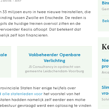
 Zwolle.
- ANP
Bin
Gem
m 33 miljoen euro in twee nieuwe treinstellen, die
inding tussen Zwolle en Enschede. De reden is
Bek
its de huidige treinen overvol zitten en de
ervoerder Keolis afloopt. Dat betekent dat
elijk zelf kan financieren.
K
kale
Vakbeheerder Openbare
Nie
Verlichting
pro
JS Consultancy in opdracht van
gemeente Leidschendam-Voorburg
Arca
Sli
ovinciale Staten hier enige twijfels over
vra
alle statenleden voor
het voorstel van het
Solv
 Staten hadden namelijk zelf eerder een motie
ebestuur gevraagd werd een oplossing te vinden