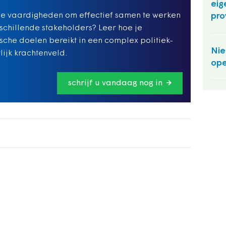
eig
pro
de vaardigheden om effectief samen te werken
schillende stakeholders? Leer hoe je
ische doelen bereikt in een complex politiek-
Nie
lijk krachtenveld.
ope
schrijf u vandaag nog in