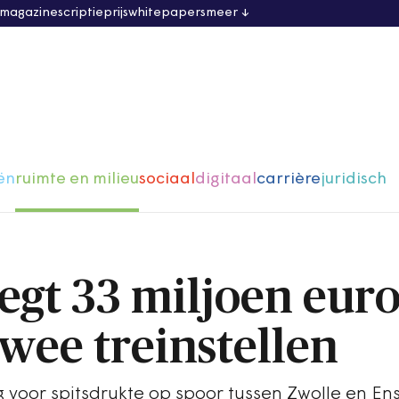
 magazine
scriptieprijs
whitepapers
meer
ën
ruimte en milieu
sociaal
digitaal
carrière
juridisch
legt 33 miljoen eur
wee treinstellen
g voor spitsdrukte op spoor tussen Zwolle en En