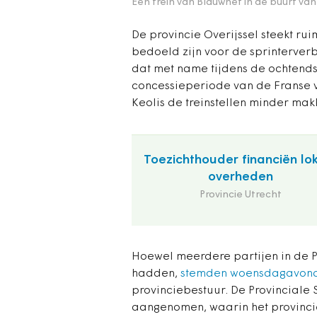
Een trein van Blauwnet in de buurt van
De provincie Overijssel steekt rui
bedoeld zijn voor de sprinterverb
dat met name tijdens de ochtendsp
concessieperiode van de Franse v
Keolis de treinstellen minder makk
Toezichthouder financiën lo
overheden
Provincie Utrecht
Hoewel meerdere partijen in de Pr
hadden,
stemden woensdagavond 
provinciebestuur. De Provinciale
aangenomen, waarin het provinci