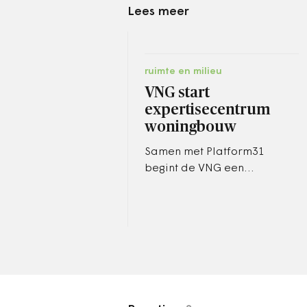
Lees meer
ruimte en milieu
VNG start
expertisecentrum
woningbouw
Samen met Platform31
begint de VNG een
expertisecentrum dat
gemeenten moet
ondersteunen bij hun
woningbouwopgave.