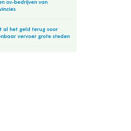
en ov-bedrijven van
vincies
t al het geld terug voor
nbaar vervoer grote steden