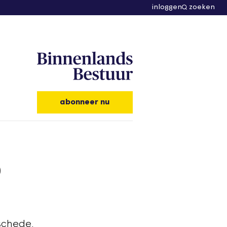
inloggen
zoeken
abonneer nu
o
schede.