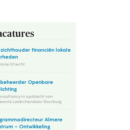
acatures
zichthouder financiën lokale
erheden
incie Utrecht
kbeheerder Openbare
lichting
onsultancy in opdracht van
eente Leidschendam-Voorburg
grammadirecteur Almere
trum – Ontwikkeling