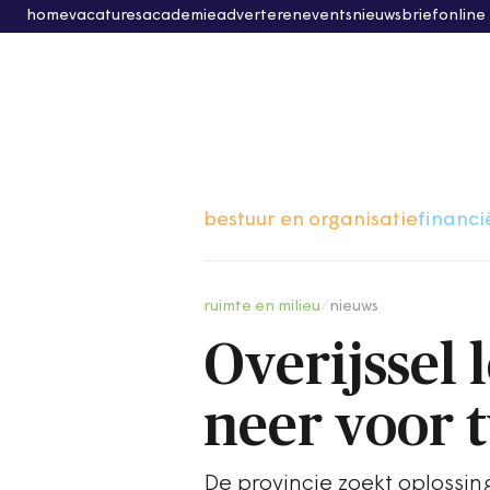
home
vacatures
academie
adverteren
events
nieuwsbrief
online
bestuur en organisatie
financi
ruimte en milieu
/
nieuws
Overijssel 
neer voor t
De provincie zoekt oplossin