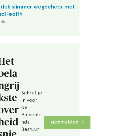
dek slimmer wegbeheer met
adHealth
dis
Het
bela
ngrij
Schrijf je
kste
in voor
over
de
Binnenla
heid
nds
aanmelden
Bestuur
snie