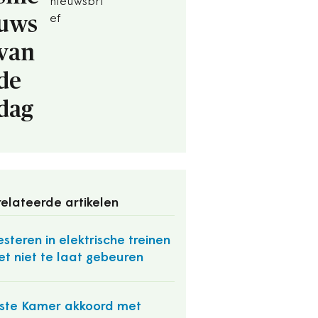
nieuwsbri
uws
ef
van
de
dag
elateerde artikelen
esteren in elektrische treinen
t niet te laat gebeuren
ste Kamer akkoord met