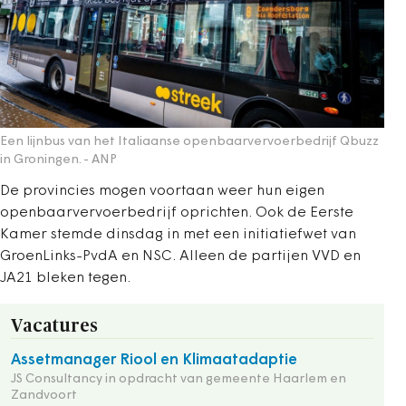
Een lijnbus van het Italiaanse openbaarvervoerbedrijf Qbuzz
in Groningen.
- ANP
De provincies mogen voortaan weer hun eigen
openbaarvervoerbedrijf oprichten. Ook de Eerste
Kamer stemde dinsdag in met een initiatiefwet van
GroenLinks-PvdA en NSC. Alleen de partijen VVD en
JA21 bleken tegen.
Vacatures
Assetmanager Riool en Klimaatadaptie
JS Consultancy in opdracht van gemeente Haarlem en
Zandvoort