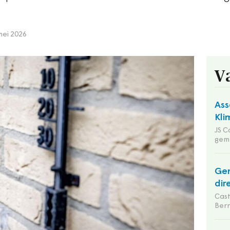
mei 2026
V
Ass
Kli
JS C
gem
Gem
dir
Cas
Ber