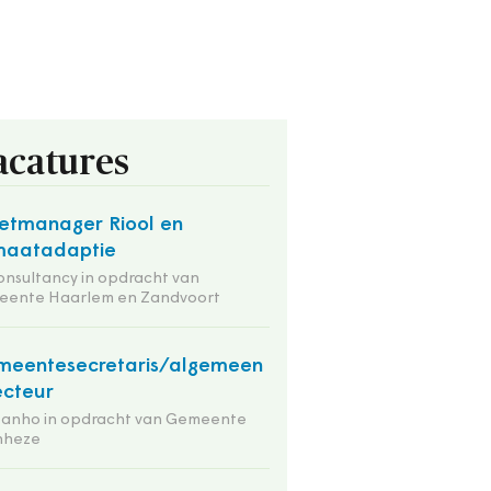
acatures
etmanager Riool en
maatadaptie
onsultancy in opdracht van
eente Haarlem en Zandvoort
eentesecretaris/algemeen
ecteur
tanho in opdracht van Gemeente
nheze