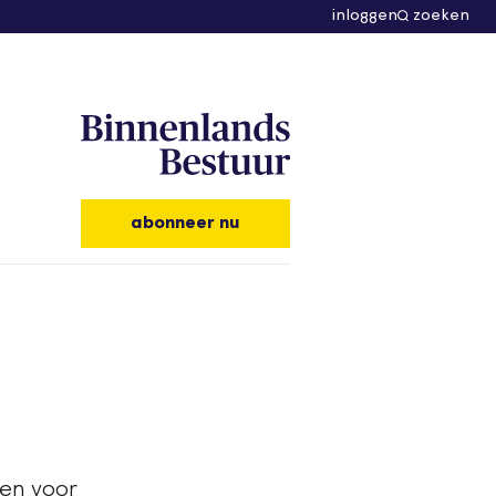
inloggen
zoeken
abonneer nu
en voor