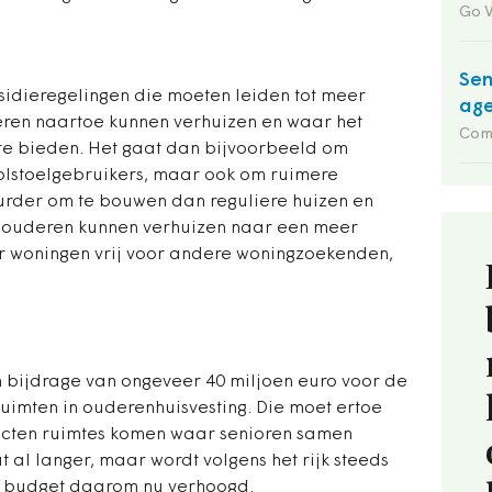
Go 
Sen
sidieregelingen die moeten leiden tot meer
ag
ren naartoe kunnen verhuizen en waar het
Com
 te bieden. Het gaat dan bijvoorbeeld om
olstoelgebruikers, maar ook om ruimere
urder om te bouwen dan reguliere huizen en
s ouderen kunnen verhuizen naar een meer
r woningen vrij voor andere woningzoekenden,
 bijdrage van ongeveer 40 miljoen euro voor de
uimten in ouderenhuisvesting. Die moet ertoe
ecten ruimtes komen waar senioren samen
 al langer, maar wordt volgens het rijk steeds
et budget daarom nu verhoogd.