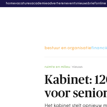
home
vacatures
academie
adverteren
events
nieuwsbrief
online
bestuur en organisatie
financi
ruimte en milieu
/
nieuws
Kabinet: 12
voor seni
Het kabinet stelt opnieuw 