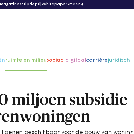
 magazine
scriptieprijs
whitepapers
meer
ën
ruimte en milieu
sociaal
digitaal
carrière
juridisch
0 miljoen subsidie
orenwoningen
miljoenen beschikbaar voor de bouw van woning