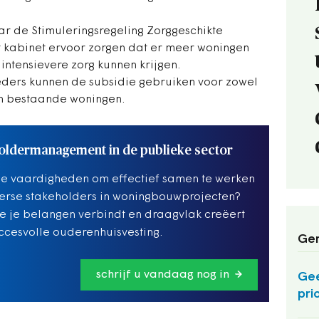
ar de Stimuleringsregeling Zorggeschikte
 kabinet ervoor zorgen dat er meer woningen
tensievere zorg kunnen krijgen.
ders kunnen de subsidie gebruiken voor zowel
n bestaande woningen.
oldermanagement in de publieke sector
de vaardigheden om effectief samen te werken
erse stakeholders in woningbouwprojecten?
e je belangen verbindt en draagvlak creëert
ccesvolle ouderenhuisvesting.
Ger
schrijf u vandaag nog in
Gee
prio