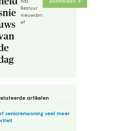
heid
nds
aanmelden
Bestuur
snie
nieuwsbri
uws
ef
van
de
dag
elateerde artikelen
f seniorenwoning veel meer
riteit