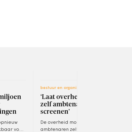
bestuur en organisatie
ruimt
miljoen
‘Laat overheid vaker
ABN
r
zelf ambtenaren
uit
ingen
screenen’
nie
 opnieuw
De overheid moet vaker
Dat 
kbaar voor
ambtenaren zelf gaan
rapp