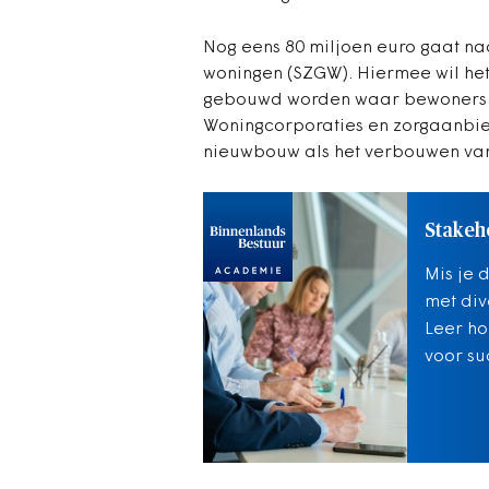
Nog eens 80 miljoen euro gaat na
woningen (SZGW). Hiermee wil het
gebouwd worden waar bewoners in
Woningcorporaties en zorgaanbie
nieuwbouw als het verbouwen va
Stakeh
Mis je 
met div
Leer ho
voor su