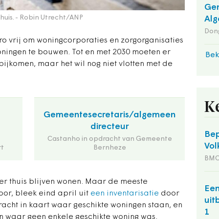
Gem
huis.
- Robin Utrecht/ANP
Alg
Dong
ro vrij om woningcorporaties en zorgorganisaties
ningen te bouwen. Tot en met 2030 moeten er
Bek
ijkomen, maar het wil nog niet vlotten met de
K
Gemeentesecretaris/algemeen
directeur
Bep
Castanho in opdracht van Gemeente
Vol
t
Bernheze
BM
er thuis blijven wonen. Maar de meeste
Een
oor, bleek eind april uit
een inventarisatie
door
uit
acht in kaart waar geschikte woningen staan, en
1
n waar geen enkele geschikte woning was.