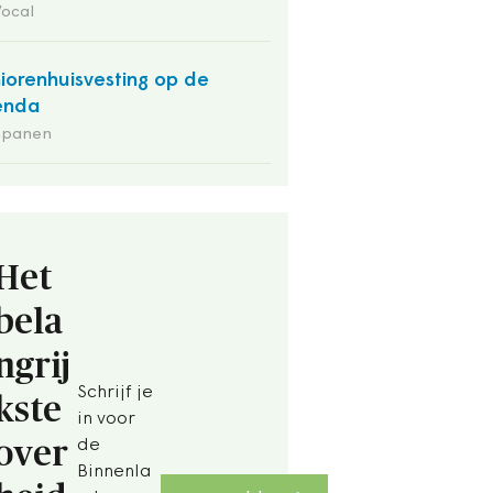
Vocal
iorenhuisvesting op de
enda
panen
Het
bela
ngrij
Schrijf je
kste
in voor
over
de
Binnenla