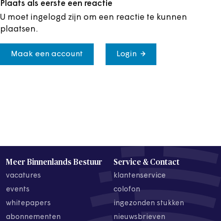
Plaats als eerste een reactie
U moet ingelogd zijn om een reactie te kunnen
plaatsen.
Maak een account
Login
Meer Binnenlands Bestuur
Service & Contact
vacatures
klantenservice
events
colofon
whitepapers
ingezonden stukken
abonnementen
nieuwsbrieven