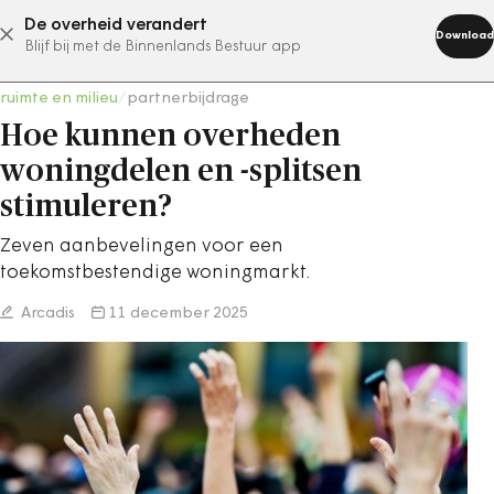
De overheid verandert
abonneer nu
Download
Blijf bij met de Binnenlands Bestuur app
ruimte en milieu
/
partnerbijdrage
Hoe kunnen overheden
woningdelen en -splitsen
stimuleren?
Zeven aanbevelingen voor een
toekomstbestendige woningmarkt.
Arcadis
11 december 2025