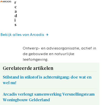
r
c
a
d
i
s
Bekijk alles van Arcadis
Ontwerp- en adviesorganisatie, actief in
de gebouwde en natuurlijke
leefomgeving.
Gerelateerde artikelen
Stilstand in stikstof is achteruitgang: doe wat en
wel nu!
Arcadis verlengt samenwerking Versnellingsteam
Woningbouw Gelderland