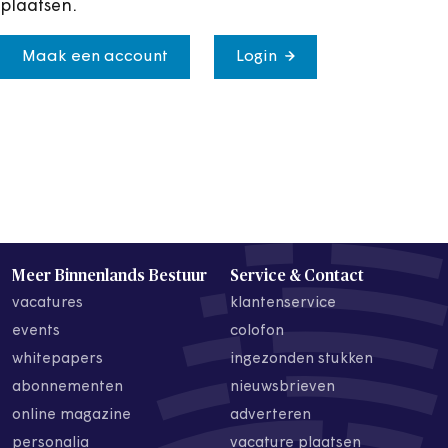
plaatsen.
Maak een account
Login
Meer Binnenlands Bestuur
Service & Contact
vacatures
klantenservice
events
colofon
whitepapers
ingezonden stukken
abonnementen
nieuwsbrieven
online magazine
adverteren
personalia
vacature plaatsen