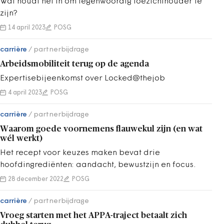
Wat houdt het in om tegenwoordig toezichthouder te
zijn?
14 april 2023
POSG
carrière
partnerbijdrage
Arbeidsmobiliteit terug op de agenda
Expertisebijeenkomst over Locked@thejob
4 april 2023
POSG
carrière
partnerbijdrage
Waarom goede voornemens flauwekul zijn (en wat
wél werkt)
Het recept voor keuzes maken bevat drie
hoofdingrediënten: aandacht, bewustzijn en focus.
28 december 2022
POSG
carrière
partnerbijdrage
Vroeg starten met het APPA-traject betaalt zich