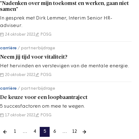
"Nadenken over mijn toekomst en werken, gaan niet
samen"
In gesprek met Dirk Lemmer, Interim Senior HR-
adviseur.
24 oktober 2022
POSG
carrière
partnerbijdrage
Neem jij tijd voor vitaliteit?
Het hervinden en verstevigen van de mentale energie.
20 oktober 2022
POSG
carrière
partnerbijdrage
De keuze voor een loopbaantraject
5 succesfactoren om mee te wegen.
17 oktober 2022
POSG
1
…
4
5
6
…
12