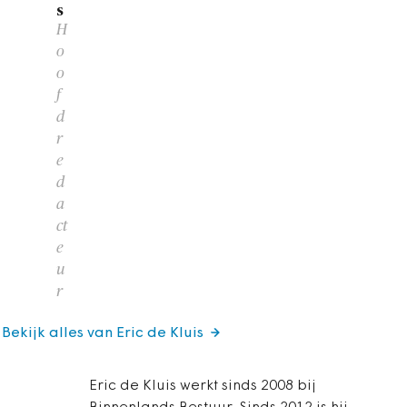
s
H
o
o
f
d
r
e
d
a
ct
e
u
r
Bekijk alles van Eric de Kluis
Eric de Kluis werkt sinds 2008 bij