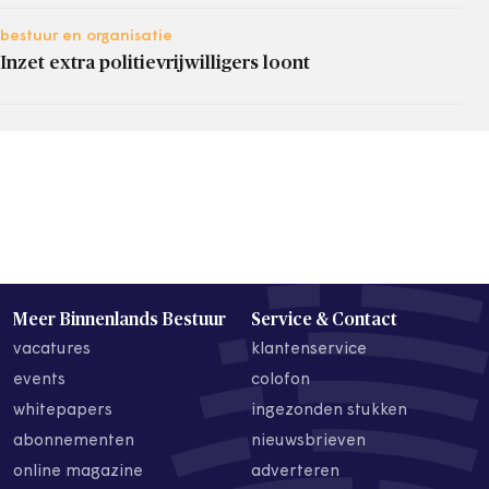
bestuur en organisatie
Inzet extra politievrijwilligers loont
Meer Binnenlands Bestuur
Service & Contact
vacatures
klantenservice
events
colofon
whitepapers
ingezonden stukken
abonnementen
nieuwsbrieven
online magazine
adverteren