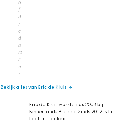
o
f
d
r
e
d
a
ct
e
u
r
Bekijk alles van Eric de Kluis
Eric de Kluis werkt sinds 2008 bij
Binnenlands Bestuur. Sinds 2012 is hij
hoofdredacteur.