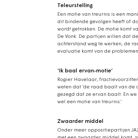
Teleurstelling
Een motie van treurnis is een mani
dit bindende gevolgen heeft of dat
wordt getrokken. De motie komt va
De Vonk. De partijen willen dat d
achterstand weg te werken, de raa
evaluatie komt van de problemen
‘Ik baal ervan-motie’
Rogier Havelaar, fractievoorzitter
weten dat ‘de raad baalt van de on
gezegd dat ze ervan baalt. En we
wel een motie van treurnis.’
Zwaarder middel
Onder meer oppositiepartijen JA2
met een zwaarder middel komt, zo