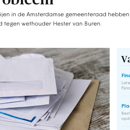
rtijen in de Amsterdamse gemeenteraad hebben
nd tegen wethouder Hester van Buren.
V
Fin
Late
Pij
Pla
Bes
opdr