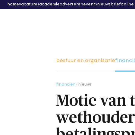
home
vacatures
academie
adverteren
events
nieuwsbrief
online
bestuur en organisatie
financi
financiën
/
nieuws
Motie van 
wethouder
betalings