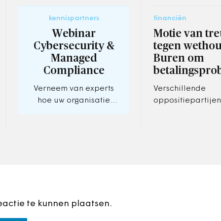
kennispartners
financiën
Webinar
Motie van tre
Cybersecurity &
tegen wetho
Managed
Buren om
Compliance
betalingspro
Verneem van experts
Verschillende
hoe uw organisatie
oppositiepartijen
digitaal veilig én
Amsterdamse
compliant blijft.
gemeenteraad h
motie van treurni
tegen wethouder 
Buren.
eactie te kunnen plaatsen.