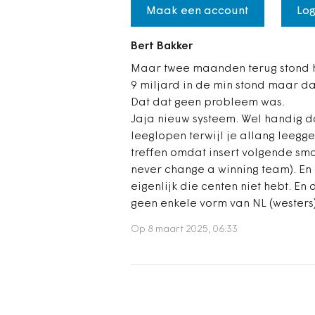
Maak een account
Log
Bert Bakker
Maar twee maanden terug stond h
9 miljard in de min stond maar d
Dat dat geen probleem was.
Jaja nieuw systeem. Wel handig dat 
leeglopen terwijl je allang leegge
treffen omdat insert volgende smo
never change a winning team). En da
eigenlijk die centen niet hebt. En 
geen enkele vorm van NL (westers)
Op 8 maart 2025, 06:33