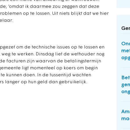
rde, ‘omdat ik daarmee zou zeggen dat deze
roblemen op te lossen. Uit niets blijkt dat we hier
elaar.
Ger
Ond
opgezet om de technische issues op te lossen en
met
 weg te werken. Dinsdag liet de wethouder nog
opg
de facturen zijn waarvan de betalingstermijn
 gemeente ligt momenteel op koers om begin
 te kunnen doen. In de tussentijd wachten
Bet
ers langer op hun geld dan gebruikelijk.
gem
ong
Ams
maa