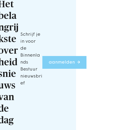
Het
bela
ngrij
Schrijf je
kste
in voor
over
de
Binnenla
heid
nds
aanmelden
Bestuur
snie
nieuwsbri
uws
ef
van
de
dag