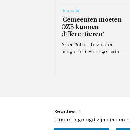
financiën
‘Gemeenten moeten
OZB kunnen
differentiëren'
Arjen Schep, bijzonder
hoogleraar Heffingen van
Lokale Overheden, vindt dat
het tijd is voor een
hervorming van de lokale
belastingen.
Reacties:
1
U moet ingelogd zijn om een r