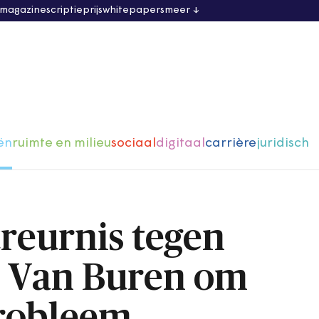
 magazine
scriptieprijs
whitepapers
meer
ën
ruimte en milieu
sociaal
digitaal
carrière
juridisch
treurnis tegen
 Van Buren om
probleem