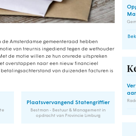
Opg
Maa
Gem
Bek
n in de Amsterdamse gemeenteraad hebben
motie van treurnis ingediend tegen de wethouder
Met de motie willen ze hun onvrede uitspreken
et overstappen naar een nieuw financieel
K
 betalingsachterstand van duizenden facturen is
Ver
aan
Rad
Plaatsvervangend Statengriffier
te
Bestman - Bestuur & Management in
opdracht van Provincie Limburg