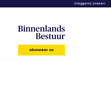
inloggen
zoeken
abonneer nu