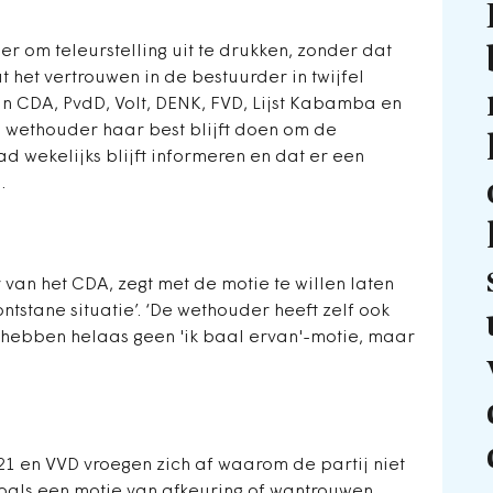
er om teleurstelling uit te drukken, zonder dat
 het vertrouwen in de bestuurder in twijfel
n CDA, PvdD, Volt, DENK, FVD, Lijst Kabamba en
e wethouder haar best blijft doen om de
d wekelijks blijft informeren en dat er een
.
 van het CDA, zegt met de motie te willen laten
tstane situatie’. ‘De wethouder heeft zelf ook
 hebben helaas geen 'ik baal ervan'-motie, maar
1 en VVD vroegen zich af waarom de partij niet
als een motie van afkeuring of wantrouwen.