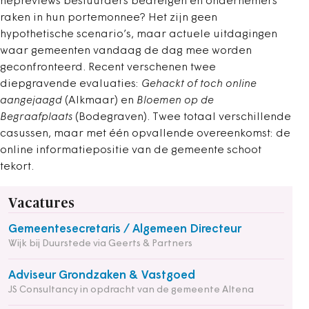
nepreviews bestuurders bedreigen en ondernemers
raken in hun portemonnee? Het zijn geen
hypothetische scenario’s, maar actuele uitdagingen
waar gemeenten vandaag de dag mee worden
geconfronteerd. Recent verschenen twee
diepgravende evaluaties:
Gehackt of toch online
aangejaagd
(Alkmaar) en
Bloemen op de
Begraafplaats
(Bodegraven). Twee totaal verschillende
casussen, maar met één opvallende overeenkomst: de
online informatiepositie van de gemeente schoot
tekort.
Vacatures
Gemeentesecretaris / Algemeen Directeur
Wijk bij Duurstede via Geerts & Partners
Adviseur Grondzaken & Vastgoed
JS Consultancy in opdracht van de gemeente Altena