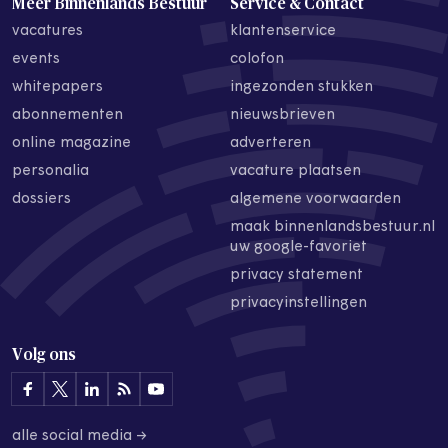
Meer Binnenlands Bestuur
Service & Contact
vacatures
klantenservice
events
colofon
whitepapers
ingezonden stukken
abonnementen
nieuwsbrieven
online magazine
adverteren
personalia
vacature plaatsen
dossiers
algemene voorwaarden
maak binnenlandsbestuur.nl
uw google-favoriet
privacy statement
privacyinstellingen
Volg ons
alle social media →