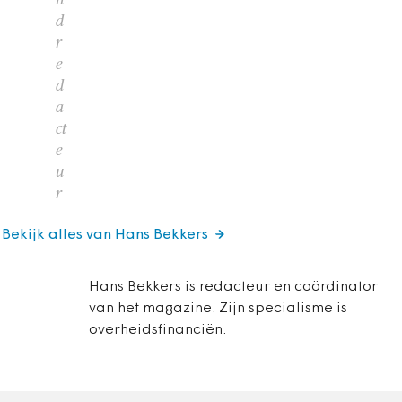
d
r
e
d
a
ct
e
u
r
Bekijk alles van Hans Bekkers
Hans Bekkers is redacteur en coördinator
van het magazine. Zijn specialisme is
overheidsfinanciën.