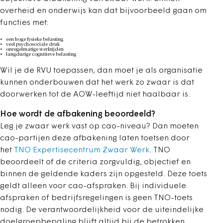
overheid en onderwijs kan dat bijvoorbeeld gaan om
functies met:
een hoge fysieke belasting
veel psychosociale druk
onregelmatige werktijden
langdurige cognitieve belasting
Wil je de RVU toepassen, dan moet je als organisatie
kunnen onderbouwen dat het werk zo zwaar is dat
doorwerken tot de AOW-leeftijd niet haalbaar is.
Hoe wordt de afbakening beoordeeld?
Leg je zwaar werk vast op cao-niveau? Dan moeten
cao-partijen deze afbakening laten toetsen door
het
TNO Expertisecentrum Zwaar Werk
. TNO
beoordeelt of de criteria zorgvuldig, objectief en
binnen de geldende kaders zijn opgesteld. Deze toets
geldt alleen voor cao-afspraken. Bij individuele
afspraken of bedrijfsregelingen is geen TNO-toets
nodig. De verantwoordelijkheid voor de uiteindelijke
doelgroepbepaling blijft altijd bij de betrokken