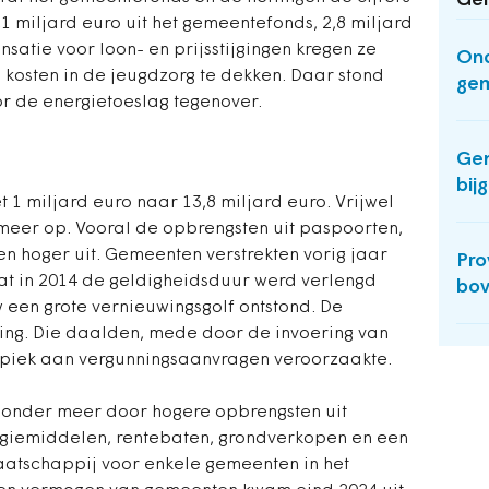
Ger
 miljard euro uit het gemeentefonds, 2,8 miljard
atie voor loon- en prijsstijgingen kregen ze
Ond
osten in de jeugdzorg te dekken. Daar stond
gem
or de energietoeslag tegenover.
Ge
bij
 1 miljard euro naar 13,8 miljard euro. Vrijwel
 meer op. Vooral de opbrengsten uit paspoorten,
len hoger uit. Gemeenten verstrekten vorig jaar
Pro
t in 2014 de geldigheidsduur werd verlengd
bov
 een grote vernieuwingsgolf ontstond. De
ng. Die daalden, mede door de invoering van
 piek aan vergunningsaanvragen veroorzaakte.
 onder meer door hogere opbrengsten uit
rgiemiddelen, rentebaten, grondverkopen en een
atschappij voor enkele gemeenten in het