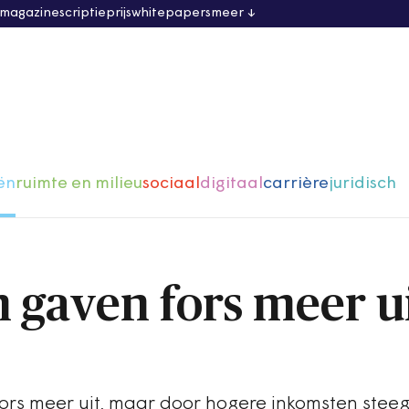
 magazine
scriptieprijs
whitepapers
meer
ën
ruimte en milieu
sociaal
digitaal
carrière
juridisch
gaven fors meer ui
rs meer uit, maar door hogere inkomsten stee