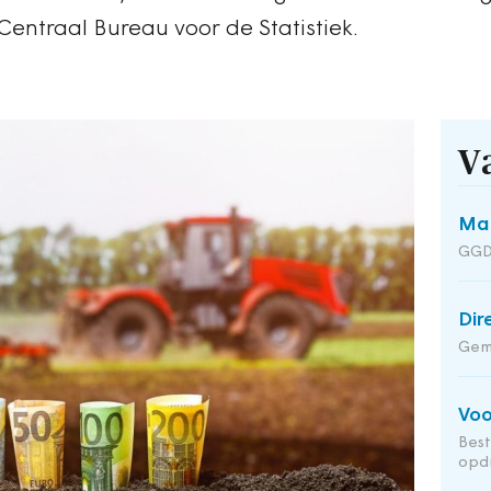
entraal Bureau voor de Statistiek.
V
Man
GGD
Dir
Geme
Voo
Bes
opd