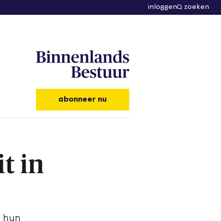
inloggen
zoeken
abonneer nu
t in
g hun