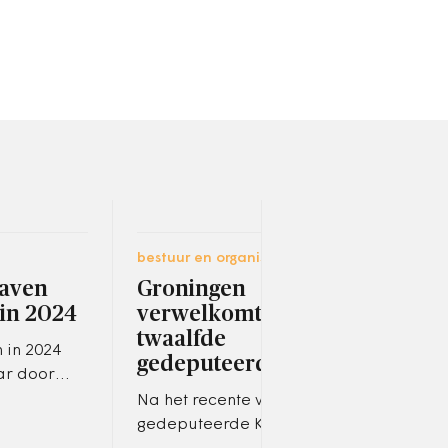
bestuur en organisatie
ruimt
aven
Groningen
Bou
 in 2024
verwelkomt straks
sch
twaalfde
 in 2024
Onde
gedeputeerde
ar door
bouw
 steeg hun
onvr
Na het recente vertrek van
meldt het
priv
gedeputeerde Karin Dekker
voor de
bouw