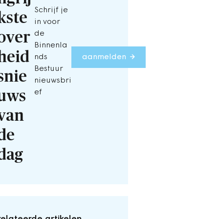
Schrijf je
kste
in voor
over
de
Binnenla
heid
nds
aanmelden
Bestuur
snie
nieuwsbri
uws
ef
van
de
dag