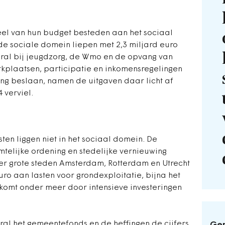
eel van hun budget besteden aan het sociaal
de sociale domein liepen met 2,3 miljard euro
ooral bij jeugdzorg, de Wmo en de opvang van
rkplaatsen, participatie en inkomensregelingen
ing beslaan, namen de uitgaven daar licht af
 verviel.
sten liggen niet in het sociaal domein. De
imtelijke ordening en stedelijke vernieuwing
ier grote steden Amsterdam, Rotterdam en Utrecht
ro aan lasten voor grondexploitatie, bijna het
 komt onder meer door intensieve investeringen
ral het gemeentefonds en de heffingen de cijfers