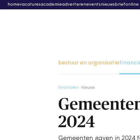
home
vacatures
academie
adverteren
events
nieuwsbrief
online
bestuur en organisatie
financi
financiën
/
nieuws
Gemeenten 
2024
Gemeenten gaven in 2024 fo