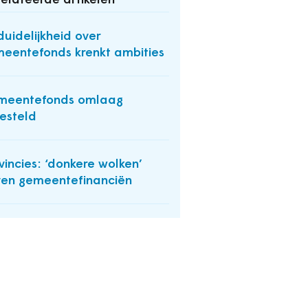
elateerde artikelen
uidelijkheid over
eentefonds krenkt ambities
meentefonds omlaag
gesteld
vincies: ‘donkere wolken’
en gemeentefinanciën