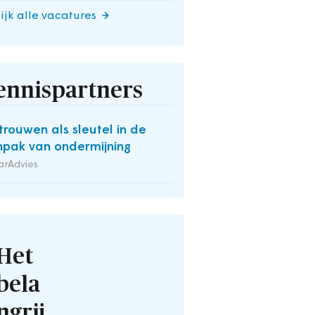
ijk alle vacatures
ennispartners
trouwen als sleutel in de
pak van ondermijning
arAdvies
Het
bela
ngrij