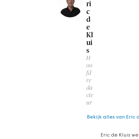
ri
c
d
e
Kl
ui
s
H
oo
fd
re
da
cte
ur
Bekijk alles van Eric 
Eric de Kluis we