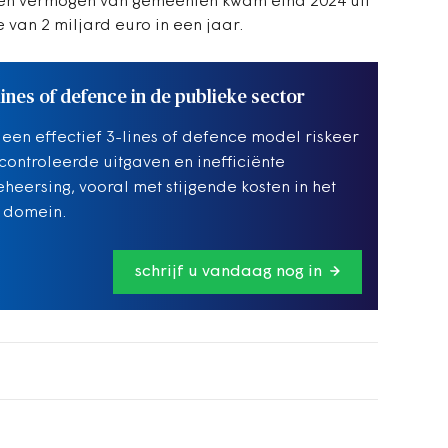
gen vermogen van gemeenten kwam eind 2024 uit
 van 2 miljard euro in een jaar.
ines of defence in de publieke sector
een effectief 3-lines of defence model riskeer
controleerde uitgaven en inefficiënte
eheersing, vooral met stijgende kosten in het
 domein.
schrijf u vandaag nog in