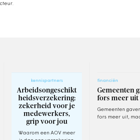
cteur.
kennispartners
financiën
Arbeidsongeschikt
Gemeenten g
heidsverzekering:
fors meer uit
zekerheid voor je
Gemeenten gaven
medewerkers,
fors meer uit, ma
grip voor jou
hogere inkomsten
eigen vermogen, 
Waarom een AOV meer
Centraal Bureau 