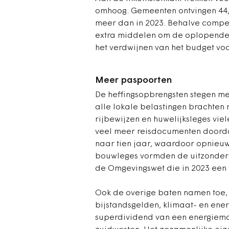
omhoog. Gemeenten ontvingen 44,1
meer dan in 2023. Behalve compens
extra middelen om de oplopende k
het verdwijnen van het budget vo
Meer paspoorten
De heffingsopbrengsten stegen met
alle lokale belastingen brachten
rijbewijzen en huwelijksleges vie
veel meer reisdocumenten doorda
naar tien jaar, waardoor opnieuw
bouwleges vormden de uitzonderi
de Omgevingswet die in 2023 een
Ook de overige baten namen toe,
bijstandsgelden, klimaat- en ene
superdividend van een energiema