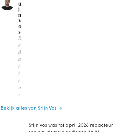
ti
j
n
V
o
s
R
e
d
a
c
t
e
u
r
Bekijk alles van Stijn Vos
Stijn Vos was tot april 2026 redacteur