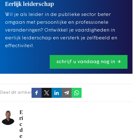
Eerlijk leiderschap
Wil je als leider in de publieke sector beter
omgaan met persoonlijke en professionele
veranderingen? Ontwikkel je vaardigheden in
eerlijk leiderschap en versterk je zelfbeeld en
effectiviteit.
schrijf u vandaag nog in
Deel dit artikel
E
ri
c
d
e