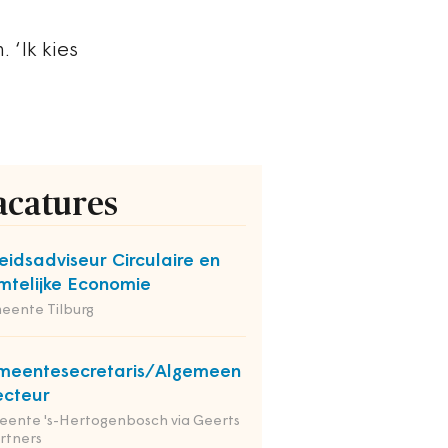
‘Ik kies
acatures
eidsadviseur Circulaire en
mtelijke Economie
eente Tilburg
meentesecretaris/Algemeen
ecteur
ente 's-Hertogenbosch via Geerts
rtners