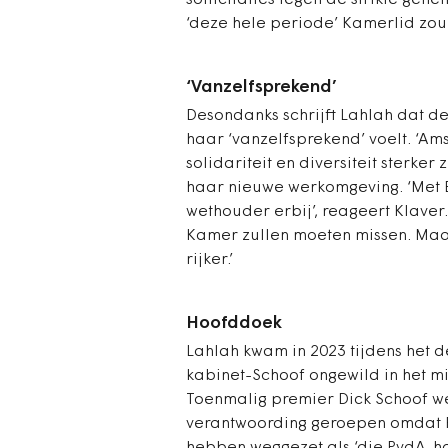
sollicitaties tegen de strikte geh
‘deze hele periode’ Kamerlid zou 
‘Vanzelfsprekend’
Desondanks schrijft Lahlah dat de
haar ‘vanzelfsprekend’ voelt. ‘Ams
solidariteit en diversiteit sterker
haar nieuwe werkomgeving. ‘Met 
wethouder erbij’, reageert Klaver
Kamer zullen moeten missen. Maa
rijker.’
Hoofddoek
Lahlah kwam in 2023 tijdens het d
kabinet-Schoof ongewild in het mi
Toenmalig premier Dick Schoof we
verantwoording geroepen omdat P