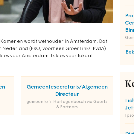
Pro
Cen
Bin
Gem
 Kamer en wordt wethouder in Amsterdam. Dat
ef Nederland (PRO, voorheen GroenLinks-PvdA)
Bek
kies voor Amsterdam. Ik kies voor lokaal
K
en
Gemeentesecretaris/Algemeen
Directeur
Lic
gemeente 's-Hertogenbosch via Geerts
& Partners
Jet
Ipso