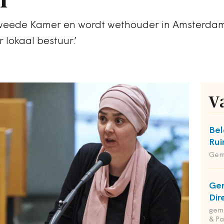
weede Kamer en wordt wethouder in Amsterdam. 
 lokaal bestuur.’
V
Bel
Rui
Gem
Ge
Dir
geme
& Pa