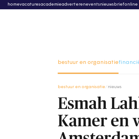
home
vacatures
academie
adverteren
events
nieuwsbrief
online
bestuur en organisatie
financi
bestuur en organisatie
/
nieuws
Esmah Lahl
Kamer en 
Amsterda