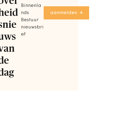
over
Binnenla
heid
nds
aanmelden
Bestuur
snie
nieuwsbri
uws
ef
van
de
dag