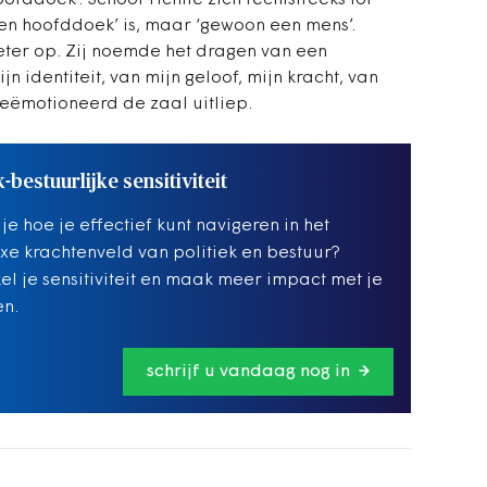
fddoek’. Schoof richtte zich rechtstreeks tot
een hoofddoek’ is, maar ‘gewoon een mens’.
eter op. Zij noemde het dragen van een
n identiteit, van mijn geloof, mijn kracht, van
 geëmotioneerd de zaal uitliep.
k-bestuurlijke sensitiviteit
 je hoe je effectief kunt navigeren in het
e krachtenveld van politiek en bestuur?
el je sensitiviteit en maak meer impact met je
en.
schrijf u vandaag nog in