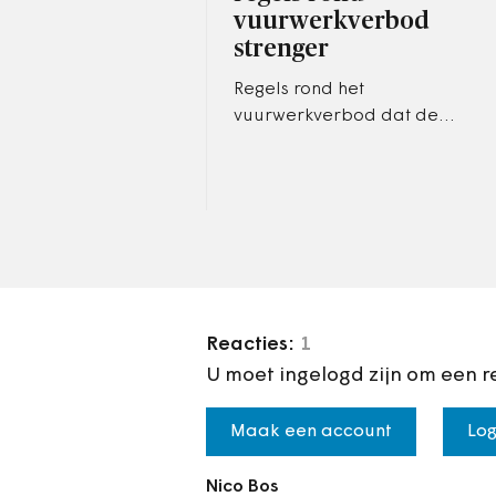
vuurwerkverbod
strenger
Regels rond het
vuurwerkverbod dat de
komende jaarwisseling van
kracht moet zijn, moeten
worden aangescherpt,
adviseert de Raad van State.
Reacties:
1
U moet ingelogd zijn om een r
Maak een account
Log
Nico Bos