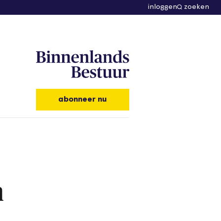
inloggen
zoeken
abonneer nu
n