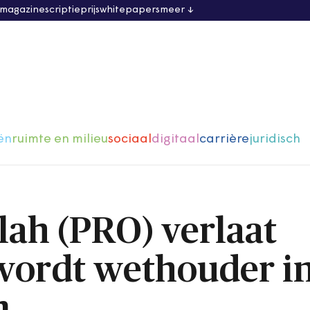
 magazine
scriptieprijs
whitepapers
meer
ën
ruimte en milieu
sociaal
digitaal
carrière
juridisch
ah (PRO) verlaat
wordt wethouder i
m