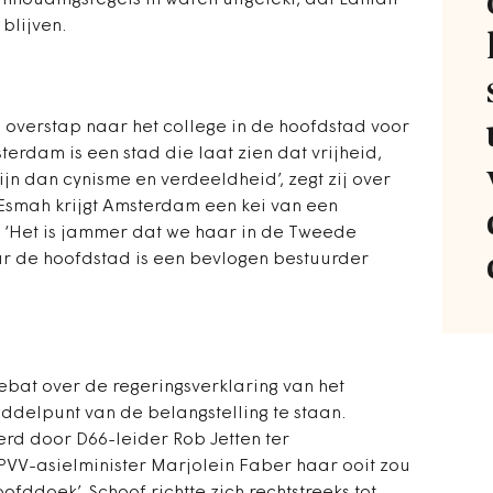
eimhoudingsregels in waren uitgelekt, dat Lahlah
blijven.
 overstap naar het college in de hoofdstad voor
terdam is een stad die laat zien dat vrijheid,
 zijn dan cynisme en verdeeldheid’, zegt zij over
Esmah krijgt Amsterdam een kei van een
. ‘Het is jammer dat we haar in de Tweede
r de hoofdstad is een bevlogen bestuurder
ebat over de regeringsverklaring van het
ddelpunt van de belangstelling te staan.
rd door D66-leider Rob Jetten ter
VV-asielminister Marjolein Faber haar ooit zou