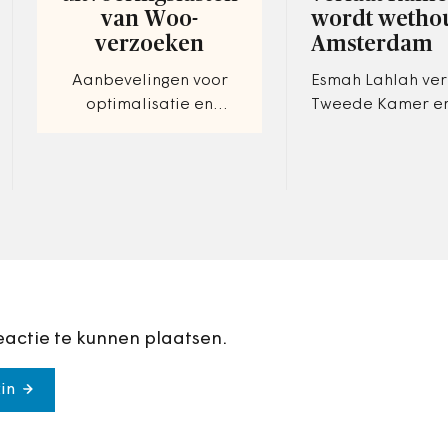
van Woo-
wordt wetho
verzoeken
Amsterdam
Aanbevelingen voor
Esmah Lahlah ver
optimalisatie en
Tweede Kamer en
verbetering.
wethouder in Ams
kies voor Amsterd
voor lokaal bestuu
eactie te kunnen plaatsen.
in