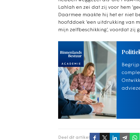
hebben weggezet als ‘die PvdA-hoo
Lahlah en zei dat zij voor hem ‘g
Daarmee maakte hij het er niet b
hoofddoek ‘een uitdrukking van mij
mijn zelfbeschikking’, voordat zij
Politie
Begrijp
complex
Ontwikk
adviez
Deel dit artikel