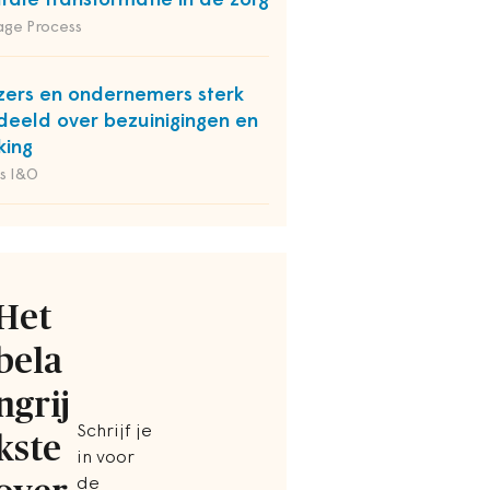
itale transformatie in de zorg
ge Process
zers en ondernemers sterk
deeld over bezuinigingen en
king
s I&O
Het
bela
ngrij
Schrijf je
kste
in voor
de