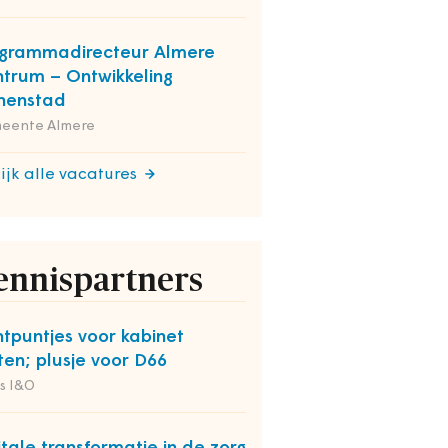
grammadirecteur Almere
trum – Ontwikkeling
nenstad
eente Almere
ijk alle vacatures
ennispartners
htpuntjes voor kabinet
ten; plusje voor D66
s I&O