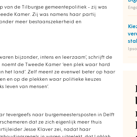
Dig
p van de Tilburgse gemeentepolitiek - zij was
Enga
eede Kamer. Zij was namens haar partij
 onder meer bestaanszekerheid en
Kie
ver
sta
Ipso
aren bijzonder, intens en leerzaam’, schrijft de
ij noemt de Tweede Kamer ‘een plek waar hard
n het land’. Zelf meent ze evenwel beter op haar
olen en op de plekken waar politieke keuzes
jks leven van mensen’.
aar tevergeefs naar burgemeestersposten in Delft
orschemeren dat ze zich eigenlijk meer thuis
rtijleider Jesse Klaver zei, nadat haar