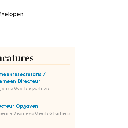
afgelopen
acatures
eentesecretaris /
emeen Directeur
en via Geerts & partners
ecteur Opgaven
ente Deurne via Geerts & Partners