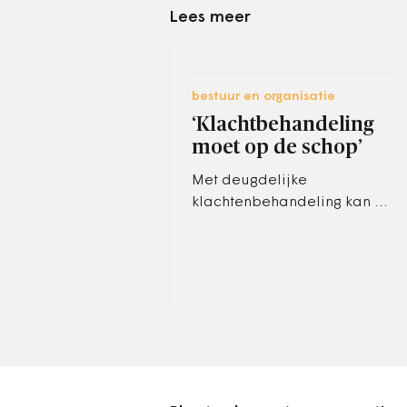
Lees meer
bestuur en organisatie
‘Klachtbehandeling
moet op de schop’
Met deugdelijke
klachtenbehandeling kan de
overheid veel dure
bezwaarprocedures
voorkomen, schrijft de
Ombudsman Metropool
Amsterdam.