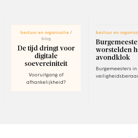
bestuur en organisatie
bestuur en organisa
blog
Burgemeeste
De tijd dringt voor
worstelden h
digitale
avondklok
soevereiniteit
Burgemeesters in 
Vooruitgang of
veiligheidsberaa
afhankelijkheid?
worstelden hevig
avondklok in de c
zegt de Bossche
burgemeester Mik