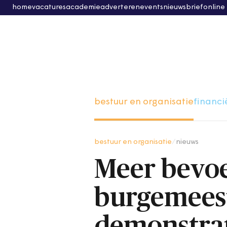
home
vacatures
academie
adverteren
events
nieuwsbrief
online
bestuur en organisatie
financi
bestuur en organisatie
/
nieuws
Meer bevo
burgemeeste
demonstrat