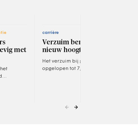
tie
carrière
bestu
rs
Verzuim bereikt
Me
evig met
nieuw hoogtepunt
bur
rel
Het verzuim bij gemeenten is
dem
opgelopen tot 7,1 procent,
het
het hoogste niveau in ruim
d
Het 
twintig jaar.
 met de
waar
orona-tijd,
plaa
afge
kers.
toeg