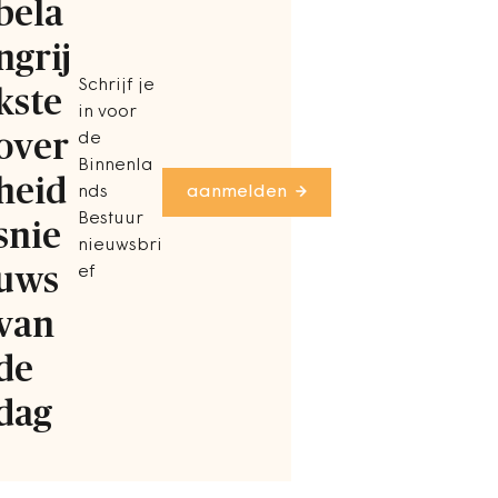
bela
ngrij
Schrijf je
kste
in voor
over
de
Binnenla
heid
nds
aanmelden
Bestuur
snie
nieuwsbri
uws
ef
van
de
dag