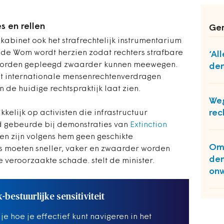
s en rellen
Ger
 kabinet ook het strafrechtelijk instrumentarium
 de Wom wordt herzien zodat rechters strafbare
‘Al
s worden gepleegd zwaarder kunnen meewegen.
dem
at internationale mensenrechtenverdragen
de huidige rechtspraktijk laat zien.
Weg
rec
kkelijk op activisten die infrastructuur
jd gebeurde bij demonstraties van
Extinction
en zijn volgens hem geen geschikte
Omb
s moeten sneller, vaker en zwaarder worden
dem
 veroorzaakte schade. stelt de minister.
onw
k-bestuurlijke sensitiviteit
 je hoe je effectief kunt navigeren in het