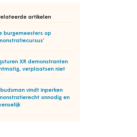
elateerde artikelen
le burgemeesters op
onstratiecursus’
sturen XR demonstranten
htmatig, verplaatsen niet
udsman vindt inperken
onstratierecht onnodig en
enselijk