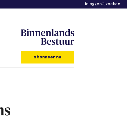
inloggen
zoeken
abonneer nu
ns