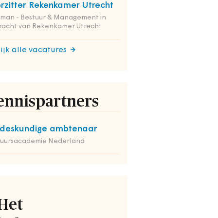
rzitter Rekenkamer Utrecht
tman - Bestuur & Management in
racht van Rekenkamer Utrecht
ijk alle vacatures
ennispartners
deskundige ambtenaar
tuursacademie Nederland
Het