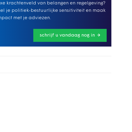
e krachtenveld van belangen en regelgeving?
el je politiek-bestuurlijke sensitiviteit en maak
pact met je adviezen.
schrijf u vandaag nog in