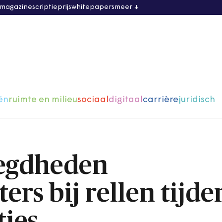
 magazine
scriptieprijs
whitepapers
meer
ën
ruimte en milieu
sociaal
digitaal
carrière
juridisch
egdheden
rs bij rellen tijde
ies