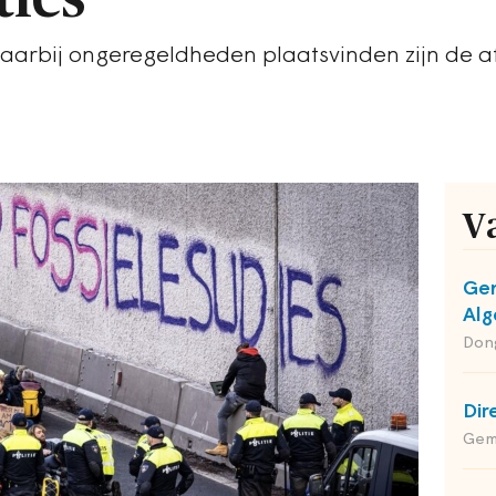
aarbij ongeregeldheden plaatsvinden zijn de 
V
Gem
Alg
Dong
Dir
Geme