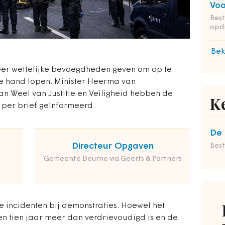
Voo
Bes
opd
Bek
eer wettelijke bevoegdheden geven om op te
 de hand lopen. Minister Heerma van
an Weel van Justitie en Veiligheid hebben de
K
per brief geïnformeerd.
De 
Directeur Opgaven
Bes
Gemeente Deurne via Geerts & Partners
ge incidenten bij demonstraties. Hoewel het
n tien jaar meer dan verdrievoudigd is en de