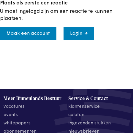
Plaats als eerste een reactie
U moet ingelogd zijn om een reactie te kunnen
plaatsen.
Maak een account
Login
Meer Binnenlands Bestuur
Service & Contact
vacatures
klantenservice
events
colofon
whitepapers
ingezonden stukken
abonnementen
nieuwsbrieven