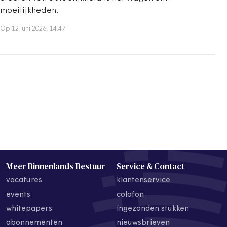
moeilijkheden.
Op 12 juni 2026, 14:47
Meer Binnenlands Bestuur
Service & Contact
vacatures
klantenservice
events
colofon
whitepapers
ingezonden stukken
abonnementen
nieuwsbrieven