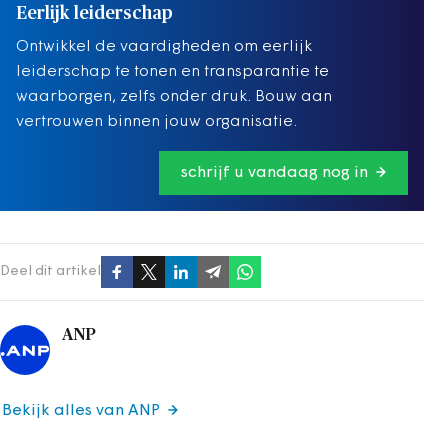
Eerlijk leiderschap
Ontwikkel de vaardigheden om eerlijk
leiderschap te tonen en transparantie te
waarborgen, zelfs onder druk. Bouw aan
vertrouwen binnen jouw organisatie.
schrijf u vandaag nog in
Deel dit artikel
ANP
Bekijk alles van ANP