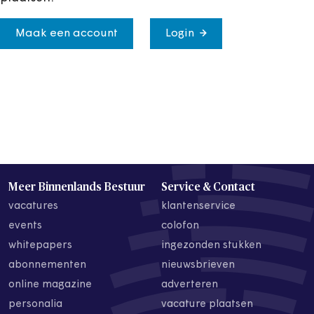
Maak een account
Login
Meer Binnenlands Bestuur
Service & Contact
vacatures
klantenservice
events
colofon
whitepapers
ingezonden stukken
abonnementen
nieuwsbrieven
online magazine
adverteren
personalia
vacature plaatsen