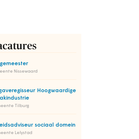
acatures
rgemeester
eente Nissewaard
averegisseur Hoogwaardige
kindustrie
eente Tilburg
eidsadviseur sociaal domein
eente Lelystad