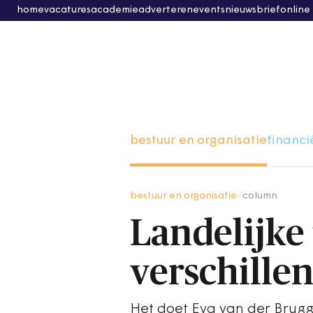
home
vacatures
academie
adverteren
events
nieuwsbrief
online
bestuur en organisatie
financi
bestuur en organisatie
/
column
Landelijke 
verschille
Het doet Eva van der Brugg