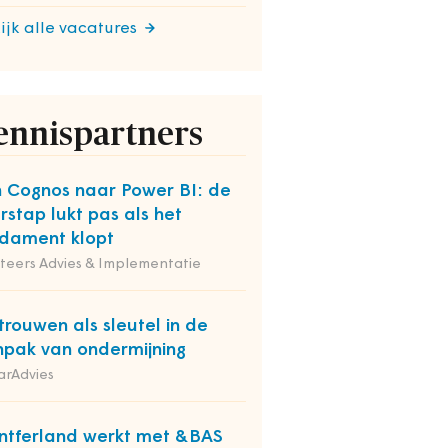
ijk alle vacatures
ennispartners
 Cognos naar Power BI: de
rstap lukt pas als het
dament klopt
iteers Advies & Implementatie
trouwen als sleutel in de
pak van ondermijning
arAdvies
tferland werkt met &BAS