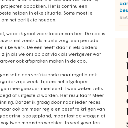
aa
 projecten oppakken. Het is continu een
bes
ste helpen in elke situatie. Soms moet je
&BA
 om het eerlijk te houden.
of, waar ik groot voorstander van ben. De cao is
ouw is net zoiets als mantelzorg: een periode
enlijke werk. De een heeft daarin iets anders
zijn als we ons op dat vlak als werkgever wat
aarover ook afspraken maken in de cao.
rganisatie een verfrissende maatregel bleek
ergadervrije week. Tijdens het afgelopen
agen mee geëxperimenteerd. Twee weken zelfs.
oegd of uitgesteld worden. Het resultaat? Meer
inning. Dat zet ik graag door naar ieder reces.
aar ook om meer regie en besef te krijgen van
rgadering is zo gepland, maar lost de vraag niet
s nog twee maanden wachten. In veel gevallen