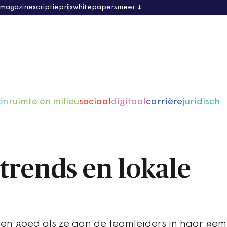
 magazine
scriptieprijs
whitepapers
meer
ën
ruimte en milieu
sociaal
digitaal
carrière
juridisch
trends en lokale
n
en goed als ze aan de teamleiders in haar ge