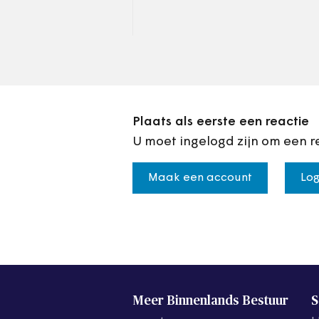
dat wethouders betere
waardering, ondersteuning
en
ontwikkelingsmogelijkheden
krijgen
Plaats als eerste een reactie
U moet ingelogd zijn om een r
Maak een account
Log
Meer Binnenlands Bestuur
S