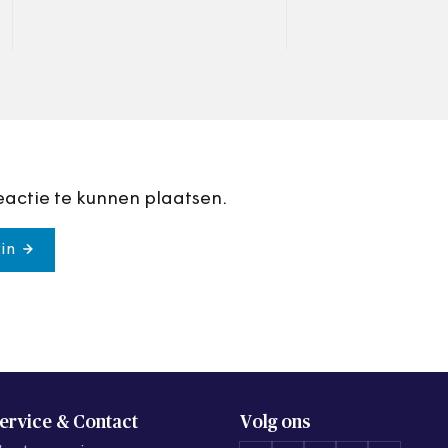
mensen met een u
onnodig onaantrek
zelfs onhaalbaar 
eactie te kunnen plaatsen.
in
ervice & Contact
Volg ons