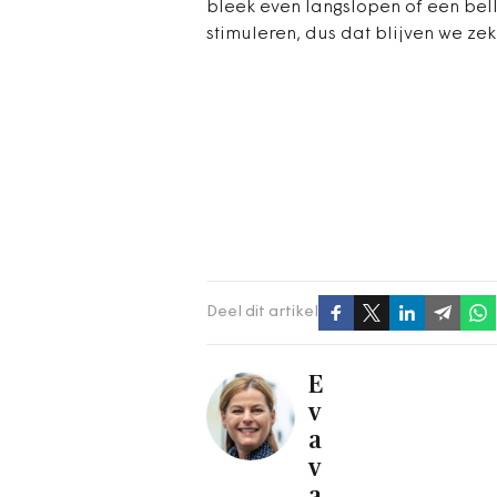
bleek even langslopen of een bel
stimuleren, dus dat blijven we ze
Deel dit artikel
E
v
a
v
a