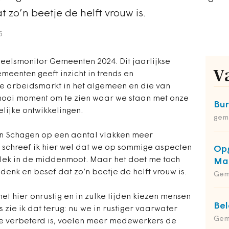
 zo’n beetje de helft vrouw is.
5
elsmonitor Gemeenten 2024. Dit jaarlijkse
V
eenten geeft inzicht in trends en
e arbeidsmarkt in het algemeen en die van
 mooi moment om te zien waar we staan met onze
Bu
elijke ontwikkelingen.
gem
 in Schagen op een aantal vlakken meer
 schreef ik hier wel dat we op sommige aspecten
Opg
lek in de middenmoot. Maar het doet me toch
Maa
denk en besef dat zo’n beetje de helft vrouw is.
Gem
het hier onrustig en in zulke tijden kiezen mensen
Bel
rs zie ik dat terug: nu we in rustiger vaarwater
Gem
tie verbeterd is, voelen meer medewerkers de