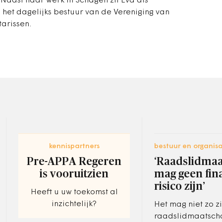
aast haar werk in Schagen zit Eva als
n het dagelijks bestuur van de Vereniging van
arissen.
kennispartners
bestuur en organisa
Pre-APPA Regeren
‘Raadslidma
is vooruitzien
mag geen fin
risico zijn’
Heeft u uw toekomst al
inzichtelijk?
Het mag niet zo zi
raadslidmaatsch