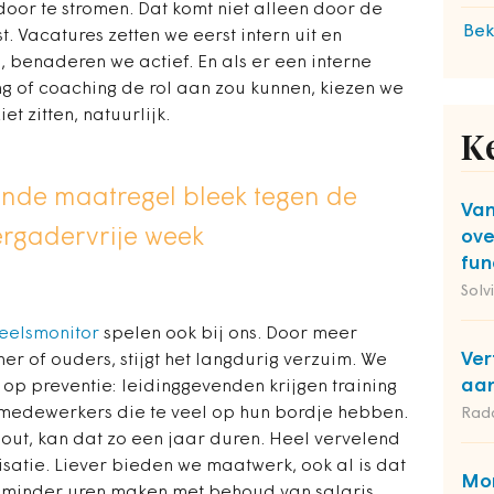
oor te stromen. Dat komt niet alleen door de
Bek
 Vacatures zetten we eerst intern uit en
, benaderen we actief. En als er een interne
ng of coaching de rol aan zou kunnen, kiezen we
t zitten, natuurlijk.
K
sende maatregel bleek tegen de
Van
ergadervrije week
ove
fun
Solv
eelsmonitor
spelen ook bij ons. Door meer
Ver
er of ouders, stijgt het langdurig verzuim. We
aan
op preventie: leidinggevenden krijgen training
 medewerkers die te veel op hun bordje hebben.
Rad
out, kan dat zo een jaar duren. Heel vervelend
atie. Liever bieden we maatwerk, ook al is dat
Mon
 minder uren maken met behoud van salaris,