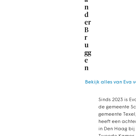
n
d
er
B
r
u
gg
e
n
Bekijk alles van Eva 
Sinds 2023 is E
de gemeente Sch
gemeente Texel,
heeft een achte
in Den Haag bij