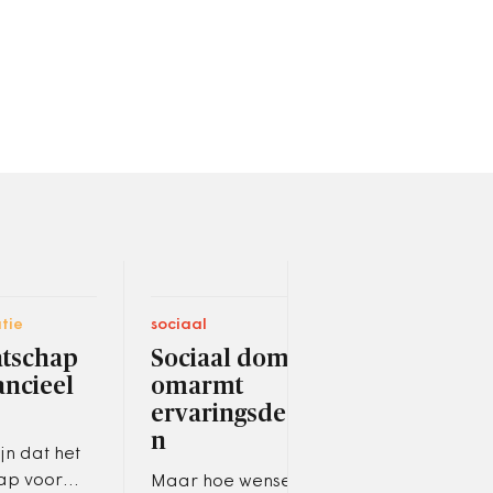
tie
sociaal
bestu
atschap
Sociaal domein
VNG
ancieel
omarmt
gem
ervaringsdeskundige
zic
n
jn dat het
In e
ap voor
de p
Maar hoe wenselijk is dat?