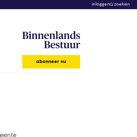
inloggen
zoeken
abonneer nu
meente