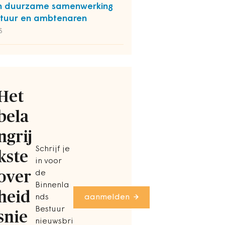
n duurzame samenwerking
tuur en ambtenaren
S
Het
bela
ngrij
Schrijf je
kste
in voor
over
de
Binnenla
heid
nds
aanmelden
Bestuur
snie
nieuwsbri