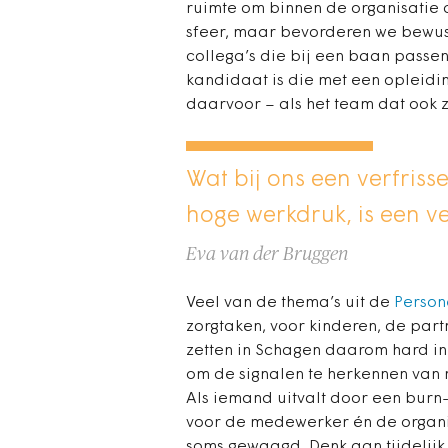
ruimte om binnen de organisatie d
sfeer, maar bevorderen we bewust.
collega’s die bij een baan passen
kandidaat is die met een opleidi
daarvoor – als het team dat ook zie
Wat bij ons een verfris
hoge werkdruk, is een v
Eva van der Bruggen
Veel van de thema’s uit de
Person
zorgtaken, voor kinderen, de partn
zetten in Schagen daarom hard in 
om de signalen te herkennen van
Als iemand uitvalt door een burn-
voor de medewerker én de organis
soms gewaagd. Denk aan tijdelijk