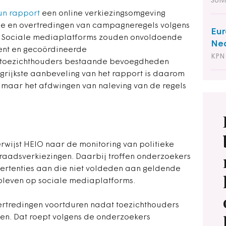
Solv
hun rapport
een online verkiezingsomgeving
ie en overtredingen van campagneregels volgens
Eur
. Sociale mediaplatforms zouden onvoldoende
Ned
ent en gecoördineerde
KPN
l toezichthouders bestaande bevoegdheden
ngrijkste aanbeveling van het rapport is daarom
, maar het afdwingen van naleving van de regels
erwijst HEIO naar de monitoring van politieke
raadsverkiezingen. Daarbij troffen onderzoekers
ertenties aan die niet voldeden aan geldende
bleven op sociale mediaplatforms.
ertredingen voortduren nadat toezichthouders
n. Dat roept volgens de onderzoekers