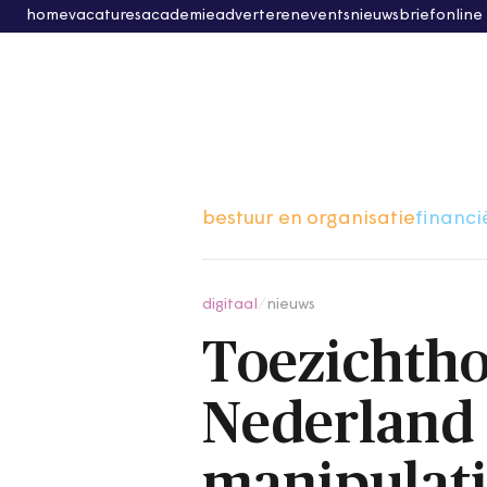
home
vacatures
academie
adverteren
events
nieuwsbrief
online
bestuur en organisatie
financi
digitaal
/
nieuws
Toezichth
Nederland 
manipulat