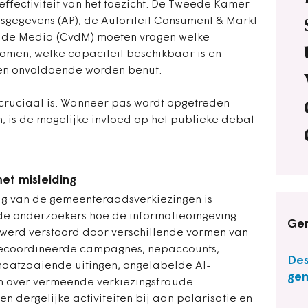
ffectiviteit van het toezicht. De Tweede Kamer
sgegevens (AP), de Autoriteit Consument & Markt
r de Media (CvdM) moeten vragen welke
omen, welke capaciteit beschikbaar is en
n onvoldoende worden benut.
g cruciaal is. Wanneer pas wordt opgetreden
, is de mogelijke invloed op het publieke debat
t misleiding
slag van de gemeenteraadsverkiezingen is
de onderzoekers hoe de informatieomgeving
Ger
 werd verstoord door verschillende vormen van
gecoördineerde campagnes, nepaccounts,
Des
haatzaaiende uitingen, ongelabelde AI-
ge
n over vermeende verkiezingsfraude
 dergelijke activiteiten bij aan polarisatie en