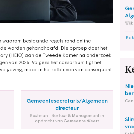
Gem
Alg
Wijk
Bek
n waarom bestaande regels rond online
de worden gehandhaafd. Die oproep doet het
vatory (HEIO) aan de Tweede Kamer na onderzoek
n van 2026. Volgens het consortium ligt het
K
etgeving, maar in het uitblijven van consequent
Nie
ber
Gemeentesecretaris/Algemeen
Cent
directeur
Bestman - Bestuur & Management in
Sli
opdracht van Gemeente Weert
vra