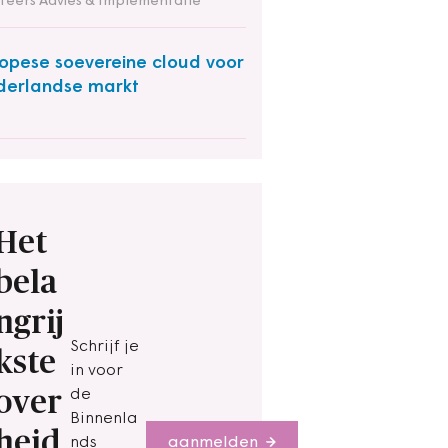
iteers Advies & Implementatie
opese soevereine cloud voor
erlandse markt
Het
bela
ngrij
Schrijf je
kste
in voor
over
de
Binnenla
heid
nds
aanmelden