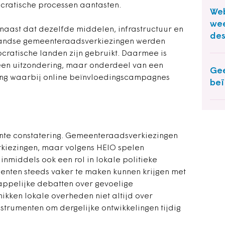
ocratische processen aantasten.
Web
wee
aast dat dezelfde middelen, infrastructuur en
des
landse gemeenteraadsverkiezingen werden
cratische landen zijn gebruikt. Daarmee is
een uitzondering, maar onderdeel van een
Gee
ling waarbij online beïnvloedingscampagnes
beï
ante constatering. Gemeenteraadsverkiezingen
rkiezingen, maar volgens HEIO spelen
inmiddels ook een rol in lokale politieke
eenten steeds vaker te maken kunnen krijgen met
appelijke debatten over gevoelige
ikken lokale overheden niet altijd over
nstrumenten om dergelijke ontwikkelingen tijdig