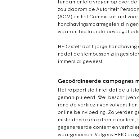
fundamentele vragen op over de e
zou daarom de Autoriteit Persoon
(ACM) en het Commissariaat voo
handhavingsmaatregelen zijn gen
waarom bestaande bevoegdhede
HEIO stelt dat tijdige handhavin
nadat de stembussen zijn gesloten
immers al geweest.
Gecoördineerde campagnes me
Het rapport stelt niet dat de uit
gemanipuleerd. Wel beschrijven 
rond de verkiezingen volgens hen
online beïnvloeding. Zo werden 
misleidende en extreme content, 
gegenereerde content en verhale
waargenomen. Volgens HEIO dragen