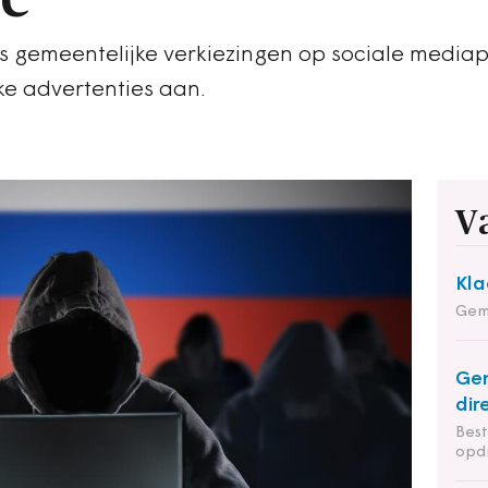
ns gemeentelijke verkiezingen op sociale media
ke advertenties aan.
V
Kla
Gem
Ge
dir
Bes
opd