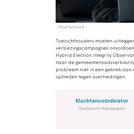
- Shutterstock
Toezichthouders moeten uitlegge
verkiezingscampagnes onvoldoen
Hybrid Election Integrity Obser
naar de gemeenteraadsverkiezinge
probleem niet in een gebrek aan w
optreden tegen overtredingen.
Klachtencoördinator
Gemeente Nieuwegein