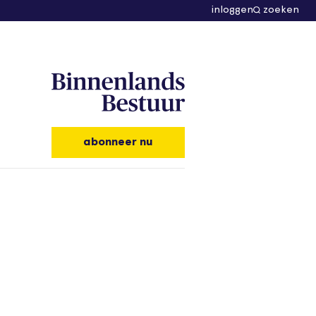
inloggen
zoeken
abonneer nu