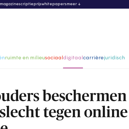
 magazine
scriptieprijs
whitepapers
meer
ën
ruimte en milieu
sociaal
digitaal
carrière
juridisch
ouders beschermen
slecht tegen online
ie