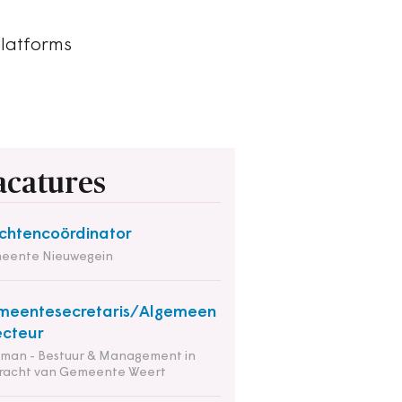
platforms
acatures
chtencoördinator
eente Nieuwegein
meentesecretaris/Algemeen
ecteur
tman - Bestuur & Management in
racht van Gemeente Weert