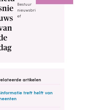
Bestuur
snie
nieuwsbri
uws
ef
van
de
dag
elateerde artikelen
informatie treft helft van
meenten