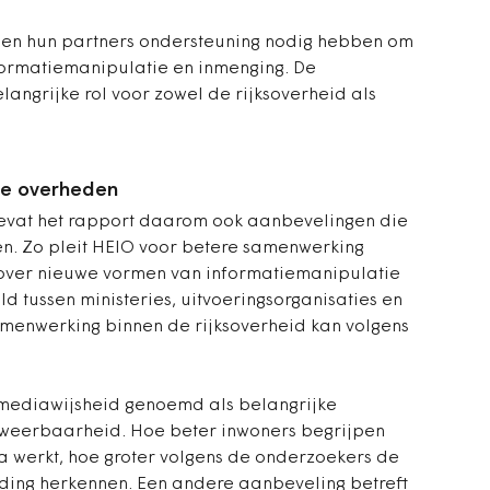
en hun partners ondersteuning nodig hebben om
ormatiemanipulatie en inmenging. De
angrijke rol voor zowel de rijksoverheid als
le overheden
bevat het rapport daarom ook aanbevelingen die
en. Zo pleit HEIO voor betere samenwerking
 over nieuwe vormen van informatiemanipulatie
 tussen ministeries, uitvoeringsorganisaties en
menwerking binnen de rijksoverheid kan volgens
 mediawijsheid genoemd als belangrijke
weerbaarheid. Hoe beter inwoners begrijpen
 werkt, hoe groter volgens de onderzoekers de
eding herkennen. Een andere aanbeveling betreft