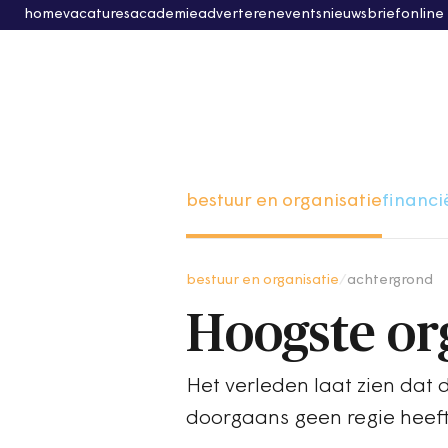
home
vacatures
academie
adverteren
events
nieuwsbrief
online
bestuur en organisatie
financi
bestuur en organisatie
/
achtergrond
Hoogste org
Het verleden laat zien da
doorgaans geen regie heeft