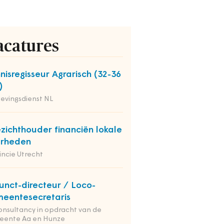
acatures
nisregisseur Agrarisch (32-36
)
evingsdienst NL
zichthouder financiën lokale
erheden
incie Utrecht
unct-directeur / Loco-
eentesecretaris
onsultancy in opdracht van de
eente Aa en Hunze