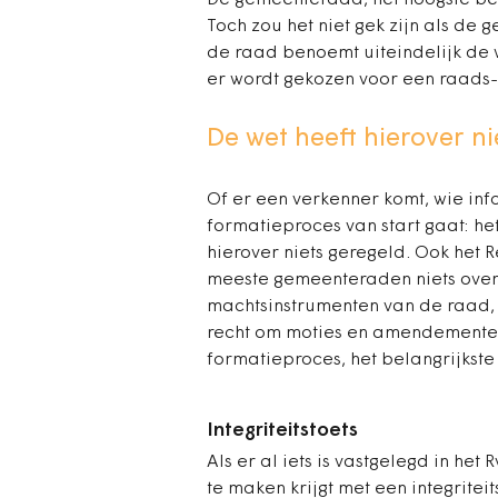
De gemeenteraad, het hoogste best
Toch zou het niet gek zijn als de
de raad benoemt uiteindelijk de w
er wordt gekozen voor een raads-
De wet heeft hierover ni
Of er een verkenner komt, wie in
formatieproces van start gaat: het
hierover niets geregeld. Ook het 
meeste gemeenteraden niets over.
machtsinstrumenten van de raad, zo
recht om moties en amendementen 
formatieproces, het belangrijkste 
Integriteitstoets
Als er al iets is vastgelegd in he
te maken krijgt met een integrite