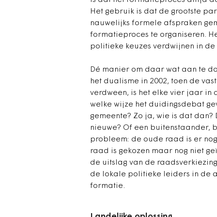
is dat het formatieproces altijd d
Het gebruik is dat de grootste part
nauwelijks formele afspraken ge
formatieproces te organiseren. H
politieke keuzes verdwijnen in d
Dé manier om daar wat aan te doe
het dualisme in 2002, toen de vas
verdween, is het elke vier jaar i
welke wijze het duidingsdebat ge
gemeente? Zo ja, wie is dat dan?
nieuwe? Of een buitenstaander, b
probleem: de oude raad is er nog
raad is gekozen maar nog niet geï
de uitslag van de raadsverkiezinge
de lokale politieke leiders in de
formatie.
Landelijke oplossing