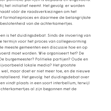
oor politieke partijen is bepaald en uitgevoerd.
ij het initiatief neemt. Het gevolg: er worden
maakt vóór de raadsverkiezingen om het
et formatieproces en daarmee de belangrijkste
e beslotenheid van de achterkamertjes.
n is het duidingsdebat. Sinds de invoering van
te termijn voor het proces van collegevorming
n de meeste gemeenten een discussie hoe en op
voerd moet worden. Wie organiseert het? De
 De burgemeester? Politieke partijen? Oude en
ijvoorbeeld lokale media? Het grootste
 wel, maar doet er niet meer toe, en de nieuwe
nstalleerd. Het gevolg: het duidingsdebat over
n vindt plaats in een soort interbellum, terwijl
 achterkamertjes al zijn begonnen met de