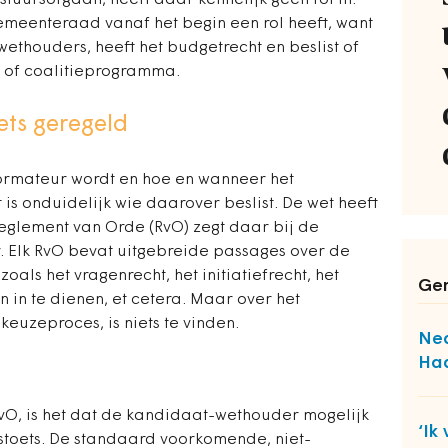
uursorgaan, heeft daar kennelijk geen rol in.
 gemeenteraad vanaf het begin een rol heeft, want
ethouders, heeft het budgetrecht en beslist of
 of coalitieprogramma.
ets geregeld
formateur wordt en hoe en wanneer het
 is onduidelijk wie daarover beslist. De wet heeft
Reglement van Orde (RvO) zegt daar bij de
 Elk RvO bevat uitgebreide passages over de
als het vragenrecht, het initiatiefrecht, het
Ger
in te dienen, et cetera. Maar over het
keuzeproces, is niets te vinden.
Ned
Ha
t RvO, is het dat de kandidaat-wethouder mogelijk
‘Ik
itstoets. De standaard voorkomende, niet-