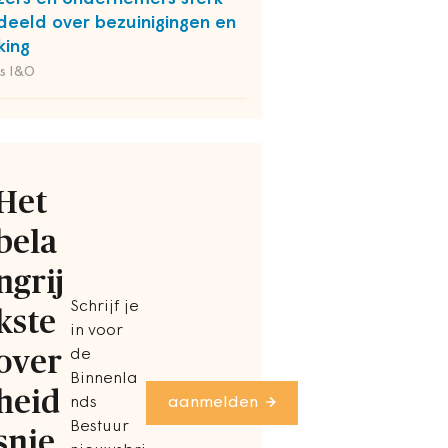
deeld over bezuinigingen en
king
s I&O
Het
bela
ngrij
Schrijf je
kste
in voor
over
de
Binnenla
heid
nds
aanmelden
Bestuur
snie