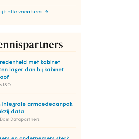
ijk alle vacatures
ennispartners
redenheid met kabinet
ten lager dan bij kabinet
oof
s I&O
 integrale armoedeaanpak
kzij data
 Dam Datapartners
zers en ondernemers sterk