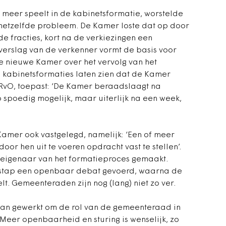
 meer speelt in de kabinetsformatie, worstelde
hetzelfde probleem. De Kamer loste dat op door
 de fracties, kort na de verkiezingen een
dverslag van de verkenner vormt de basis voor
de nieuwe Kamer over het vervolg van het
 kabinetsformaties laten zien dat de Kamer
t RvO, toepast: ‘De Kamer beraadslaagt na
 spoedig mogelijk, maar uiterlijk na een week,
Kamer ook vastgelegd, namelijk: ‘Een of meer
oor hen uit te voeren opdracht vast te stellen’.
 eigenaar van het formatieproces gemaakt.
nstap een openbaar debat gevoerd, waarna de
t. Gemeenteraden zijn nog (lang) niet zo ver.
aan gewerkt om de rol van de gemeenteraad in
 Meer openbaarheid en sturing is wenselijk, zo