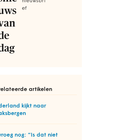
nieuwsbri
uws
ef
van
de
dag
elateerde artikelen
erland kijkt naar
aksbergen
 vroeg nog: “Is dat niet