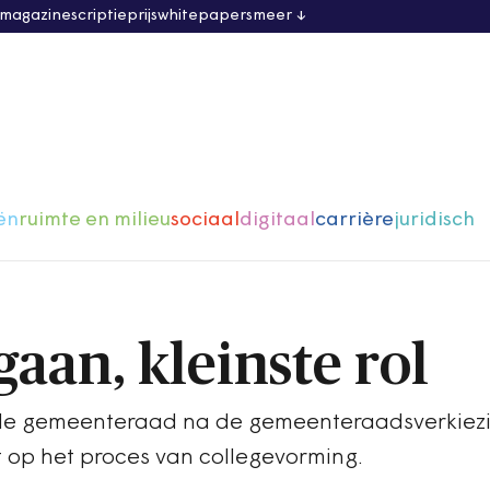
 magazine
scriptieprijs
whitepapers
meer
ën
ruimte en milieu
sociaal
digitaal
carrière
juridisch
aan, kleinste rol
t de gemeenteraad na de gemeenteraadsverkiez
 op het proces van collegevorming.