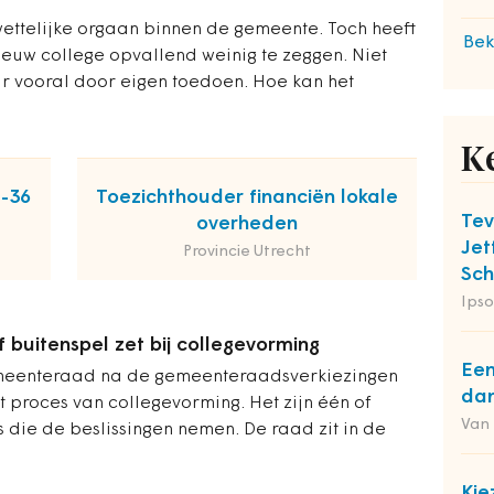
ettelijke orgaan binnen de gemeente. Toch heeft
Bek
ieuw college opvallend weinig te zeggen. Niet
r vooral door eigen toedoen. Hoe kan het
K
2-36
Toezichthouder financiën lokale
Tev
overheden
Jet
Provincie Utrecht
Sch
Ipso
buitenspel zet bij collegevorming
Een
emeenteraad na de gemeenteraadsverkiezingen
dan
 proces van collegevorming. Het zijn één of
Van
s die de beslissingen nemen. De raad zit in de
Kie