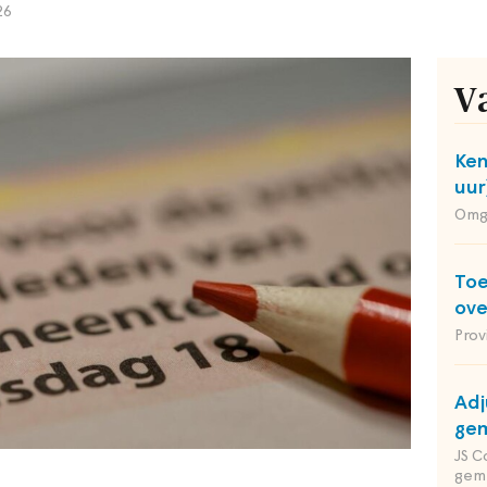
26
V
Ken
uur
Omg
Toe
ov
Prov
Adj
gem
JS C
gem