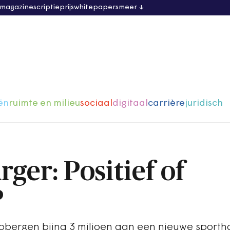
 magazine
scriptieprijs
whitepapers
meer
ën
ruimte en milieu
sociaal
digitaal
carrière
juridisch
ger: Positief of
?
ubbergen bijna 3 miljoen aan een nieuwe sporth