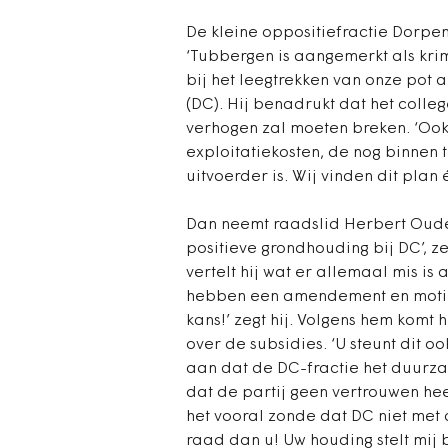
De kleine oppositiefractie Dorpen 
‘Tubbergen is aangemerkt als kr
bij het leegtrekken van onze pot 
(DC). Hij benadrukt dat het colle
verhogen zal moeten breken. ‘Ook
exploitatiekosten, de nog binnen 
uitvoerder is. Wij vinden dit plan 
Dan neemt raadslid Herbert Oude 
positieve grondhouding bij DC’, ze
vertelt hij wat er allemaal mis is
hebben een amendement en motie i
kans!’ zegt hij. Volgens hem komt
over de subsidies. ‘U steunt dit oo
aan dat de DC-fractie het duurz
dat de partij geen vertrouwen hee
het vooral zonde dat DC niet met 
raad dan u! Uw houding stelt mij b