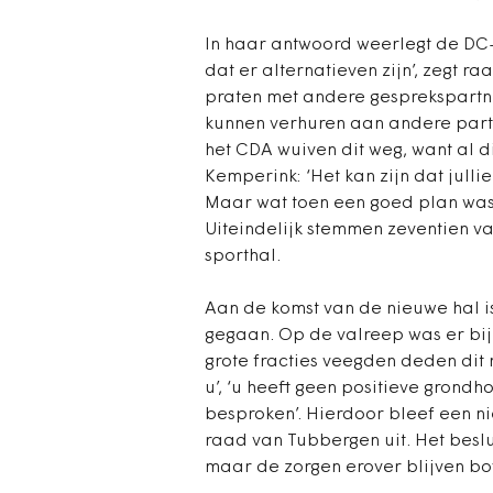
In haar antwoord weerlegt de DC-f
dat er alternatieven zijn’, zegt 
praten met andere gesprekspartne
kunnen verhuren aan andere parti
het CDA wuiven dit weg, want al di
Kemperink: ‘Het kan zijn dat jull
Maar wat toen een goed plan was h
Uiteindelijk stemmen zeventien v
sporthal.
Aan de komst van de nieuwe hal i
gegaan. Op de valreep was er bij e
grote fracties veegden deden dit m
u’, ‘u heeft geen positieve grondh
besproken’. Hierdoor bleef een n
raad van Tubbergen uit. Het beslu
maar de zorgen erover blijven b