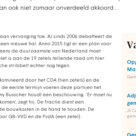
dan ook niet zomaar onverdeeld akkoord…
aan vervanging toe. Al sinds 2006 debatteert de
V
n nieuwe hal. Anno 2015 ligt er een plan voor
g eens de duurzaamste van Nederland moet
Het is aan de 19 zetels tellende raad om hier
Opg
tie stribbelt echter nog tegen.
Maa
Gem
mineerd door het CDA (tien zetels) en de
n de eerste termijn voeren deze partijen het
ny Busscher houdt een beschouwing. ‘Er moet nu
Adj
men’, zegt hij. De fractie dient een
gem
e bouwkosten in de hand te houden. De
JS C
gem
or GB-VVD en de PvdA (een zetel).
Ge