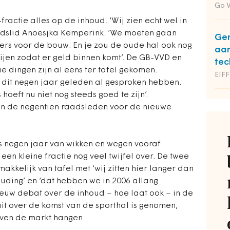
Go 
ractie alles op de inhoud. ‘Wij zien echt wel in
raadslid Anoesjka Kemperink. ‘We moeten gaan
Gem
rs voor de bouw. En je zou de oude hal ook nog
aar
jen zodat er geld binnen komt’. De GB-VVD en
tec
e dingen zijn al eens ter tafel gekomen.
EIFF
ie dit negen jaar geleden al gesproken hebben.
oeft nu niet nog steeds goed te zijn’.
an de negentien raadsleden voor de nieuwe
s negen jaar van wikken en wegen vooraf
en kleine fractie nog veel twijfel over. De twee
akkelijk van tafel met ‘wij zitten hier langer dan
ouding’ en ‘dat hebben we in 2006 allang
ieuw debat over de inhoud – hoe laat ook – in de
it over de komst van de sporthal is genomen,
oven de markt hangen.