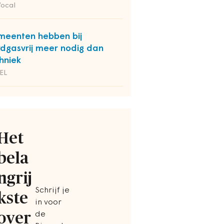
Vocal
eenten hebben bij
dgasvrij meer nodig dan
hniek
EL
Het
bela
ngrij
Schrijf je
kste
in voor
over
de