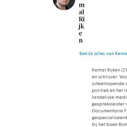
m
al
Ri
jk
e
n
Bekijk alles van Kema
Kemal Rijken (19
en schrijver. Vo
uiteenlopende 
politiek en het 
landelijke media
gespreksleider 
Documentaire Fe
gespecialiseerd
hij het boek Ro