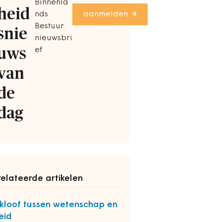
Binnenla
heid
nds
aanmelden
Bestuur
snie
nieuwsbri
uws
ef
van
de
dag
elateerde artikelen
kloof tussen wetenschap en
eid