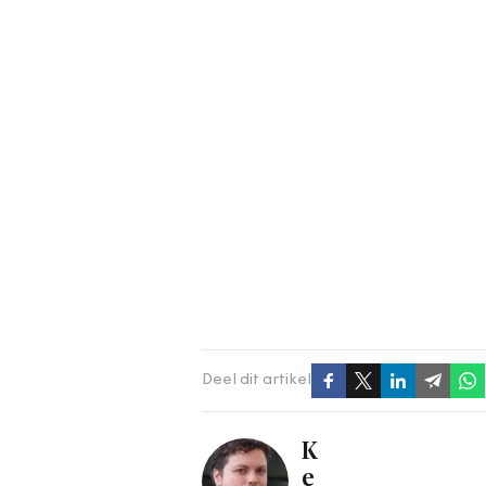
Deel dit artikel
K
e