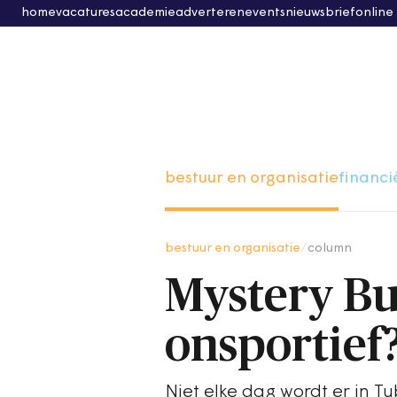
home
vacatures
academie
adverteren
events
nieuwsbrief
online
bestuur en organisatie
financi
bestuur en organisatie
/
column
Mystery Bur
onsportief
Niet elke dag wordt er in T