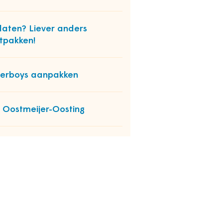
laten? Liever anders
tpakken!
erboys aanpakken
 Oostmeijer-Oosting