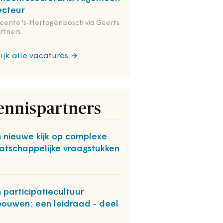
ecteur
ente 's-Hertogenbosch via Geerts
rtners
ijk alle vacatures
ennispartners
 nieuwe kijk op complexe
tschappelijke vraagstukken
O
 participatiecultuur
bouwen: een leidraad - deel