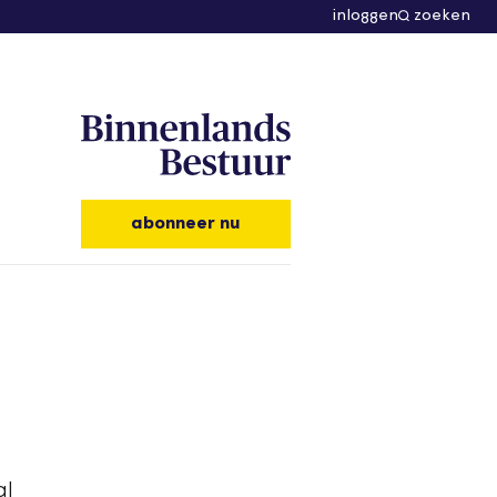
inloggen
zoeken
abonneer nu
al