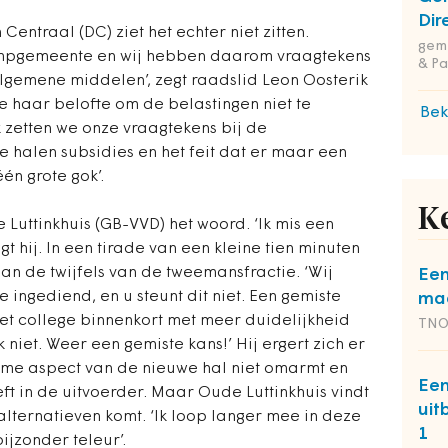
Dir
Centraal (DC) ziet het echter niet zitten.
geme
impgemeente en wij hebben daarom vraagtekens
& Pa
algemene middelen’, zegt raadslid Leon Oosterik
ge haar belofte om de belastingen niet te
Bek
 zetten we onze vraagtekens bij de
te halen subsidies en het feit dat er maar een
één grote gok’.
K
Luttinkhuis (GB-VVD) het woord. ‘Ik mis een
gt hij. In een tirade van een kleine tien minuten
 aan de twijfels van de tweemansfractie. ‘Wij
Een
ngediend, en u steunt dit niet. Een gemiste
maa
 het college binnenkort met meer duidelijkheid
TN
k niet. Weer een gemiste kans!’ Hij ergert zich er
ame aspect van de nieuwe hal niet omarmt en
Een
ft in de uitvoerder. Maar Oude Luttinkhuis vindt
uit
alternatieven komt. ‘Ik loop langer mee in deze
1
ijzonder teleur’.