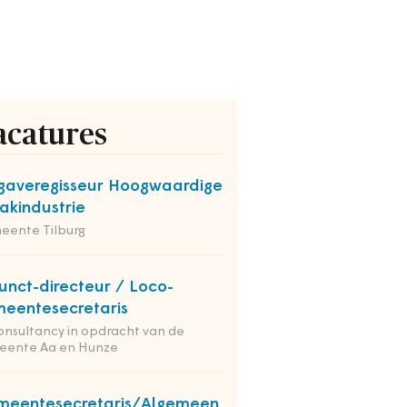
acatures
averegisseur Hoogwaardige
kindustrie
eente Tilburg
unct-directeur / Loco-
eentesecretaris
onsultancy in opdracht van de
eente Aa en Hunze
meentesecretaris/Algemeen