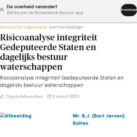
De overheid verandert
abonneer nu
Download
Blijf bij met de Binnenlands Bestuur app
bestuur en organisatie
/
partnerbijdrage
Risicoanalyse integriteit
Gedeputeerde Staten en
dagelijks bestuur
waterschappen
Risicoanalyse integriteit Gedeputeerde Staten en
dagelijks bestuur waterschappen
Capra Advocaten
2 maart 2015
Mr. B.J. (Bart Jeroen)
Boiten