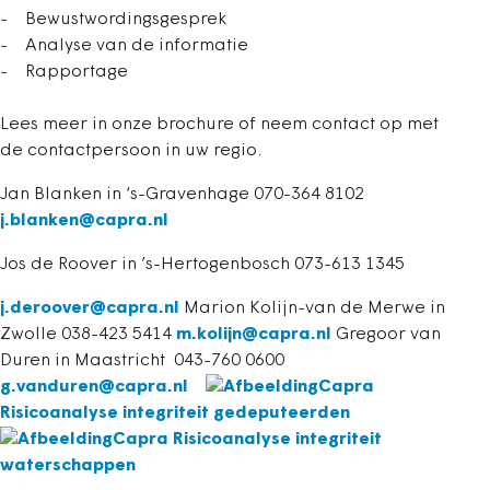
- Bewustwordingsgesprek
- Analyse van de informatie
- Rapportage
Lees meer in onze brochure of neem contact op met
de contactpersoon in uw regio.
Jan Blanken in ‘s-Gravenhage 070-364 8102
j.blanken@capra.nl
Jos de Roover in ’s-Hertogenbosch 073-613 1345
j.deroover@capra.nl
Marion Kolijn-van de Merwe in
Zwolle 038-423 5414
m.kolijn@capra.nl
Gregoor van
Duren in Maastricht 043-760 0600
g.vanduren@capra.nl
Capra
Risicoanalyse integriteit gedeputeerden
Capra Risicoanalyse integriteit
waterschappen