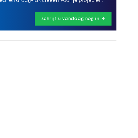
edt en draagvlak creëert voor je projecten.
schrijf u vandaag nog in