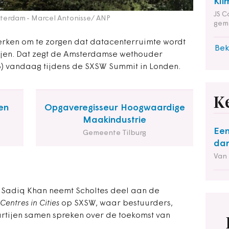
Kli
JS C
sterdam
- Marcel Antonisse/ ANP
gem
ken om te zorgen dat datacenterruimte wordt
Bek
ijen. Dat zegt de Amsterdamse wethouder
66) vandaag tijdens de SXSW Summit in Londen.
K
en
Opgaveregisseur Hoogwaardige
Maakindustrie
Een
Gemeente Tilburg
dan
Van
 Sadiq Khan neemt Scholtes deel aan de
Centres in Cities
op SXSW, waar bestuurders,
artijen samen spreken over de toekomst van