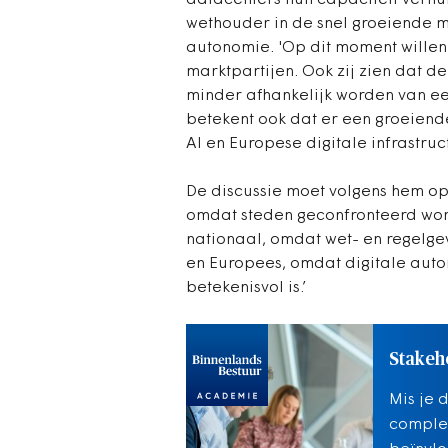
datacenters hun capaciteit verhur
wethouder in de snel groeiende m
autonomie. 'Op dit moment wille
marktpartijen. Ook zij zien dat d
minder afhankelijk worden van ee
betekent ook dat er een groeiend
AI en Europese digitale infrastruct
De discussie moet volgens hem o
omdat steden geconfronteerd word
nationaal, omdat wet- en regelge
en Europees, omdat digitale auto
betekenisvol is.’
Stakeh
Mis je 
complex