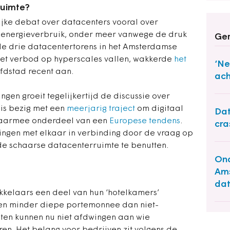
ruimte?
ijke debat over datacenters vooral over
 energieverbruik, onder meer vanwege de druk
Ger
t de drie datacentertorens in het Amsterdamse
het verbod op hyperscales vallen, wakkerde
het
‘Ne
fdstad recent aan.
ach
gen groeit tegelijkertijd de discussie over
is bezig met een
meerjarig traject
om digitaal
Dat
 daarmee onderdeel van een
Europese tendens
.
cra
lingen met elkaar in verbinding door de vraag op
 de schaarse datacenterruimte te benutten.
Ond
Ams
dat
elaars een deel van hun ‘hotelkamers’
en minder diepe portemonnee dan niet-
en kunnen nu niet afdwingen aan wie