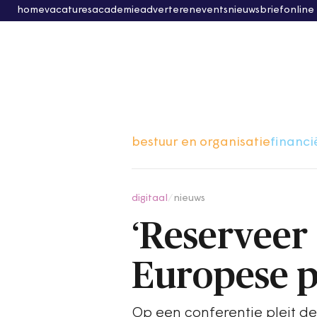
home
vacatures
academie
adverteren
events
nieuwsbrief
online
bestuur en organisatie
financi
digitaal
/
nieuws
‘Reserveer
Europese p
Op een conferentie pleit 