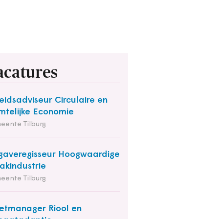
acatures
eidsadviseur Circulaire en
mtelijke Economie
eente Tilburg
averegisseur Hoogwaardige
kindustrie
eente Tilburg
etmanager Riool en