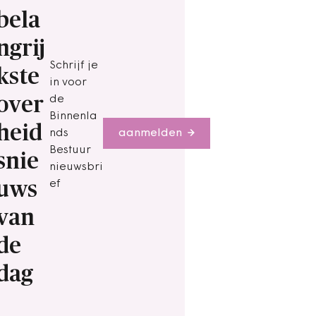
bela
ngrij
Schrijf je
kste
in voor
over
de
Binnenla
heid
nds
aanmelden
Bestuur
snie
nieuwsbri
uws
ef
van
de
dag