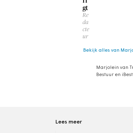
ri
gt
Re
da
cte
ur
Bekijk alles van Marjo
Marjolein van Tr
Bestuur en iBes
Lees meer