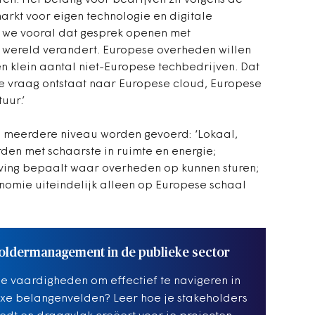
en. Het belang voor bedrijven zit volgens de
arkt voor eigen technologie en digitale
n we vooral dat gesprek openen met
e wereld verandert. Europese overheden willen
n klein aantal niet-Europese techbedrijven. Dat
e vraag ontstaat naar Europese cloud, Europese
uur.’
p meerdere niveau worden gevoerd: ‘Lokaal,
en met schaarste in ruimte en energie;
ving bepaalt waar overheden op kunnen sturen;
nomie uiteindelijk alleen op Europese schaal
oldermanagement in de publieke sector
de vaardigheden om effectief te navigeren in
e belangenvelden? Leer hoe je stakeholders