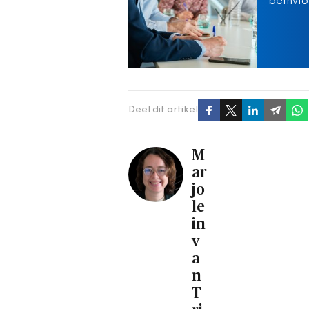
beïnvlo
Deel dit artikel
M
ar
jo
le
in
v
a
n
T