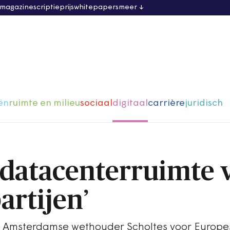
 magazine
scriptieprijs
whitepapers
meer
ën
ruimte en milieu
sociaal
digitaal
carrière
juridisch
 datacenterruimte 
artijen’
de Amsterdamse wethouder Scholtes voor Europe