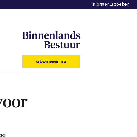
inloggen
zoeken
abonneer nu
voor
se