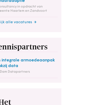
maatadaptie
onsultancy in opdracht van
eente Haarlem en Zandvoort
ijk alle vacatures
ennispartners
 integrale armoedeaanpak
kzij data
 Dam Datapartners
Het