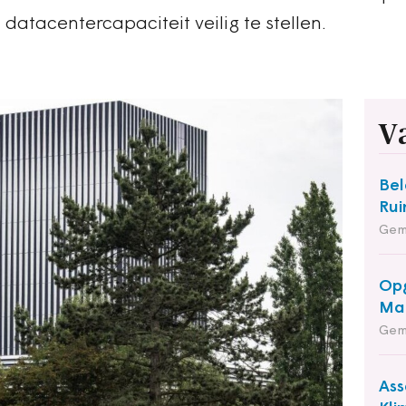
atacentercapaciteit veilig te stellen.
V
Bel
Rui
Gem
Opg
Maa
Gem
Ass