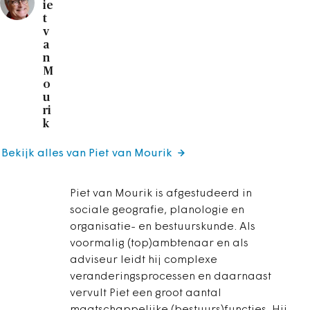
ie
t
v
a
n
M
o
u
ri
k
Bekijk alles van Piet van Mourik
Piet van Mourik is afgestudeerd in
sociale geografie, planologie en
organisatie- en bestuurskunde. Als
voormalig (top)ambtenaar en als
adviseur leidt hij complexe
veranderingsprocessen en daarnaast
vervult Piet een groot aantal