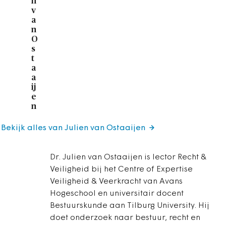
n
v
a
n
O
s
t
a
a
ij
e
n
Bekijk alles van Julien van Ostaaijen
Dr. Julien van Ostaaijen is lector Recht &
Veiligheid bij het Centre of Expertise
Veiligheid & Veerkracht van Avans
Hogeschool en universitair docent
Bestuurskunde aan Tilburg University. Hij
doet onderzoek naar bestuur, recht en