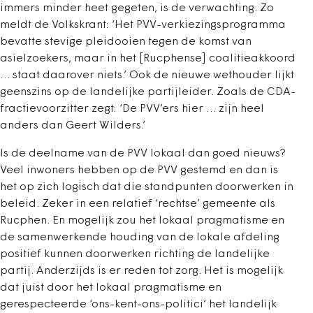
immers minder heet gegeten, is de verwachting. Zo
meldt de Volkskrant: ‘Het PVV-verkiezingsprogramma
bevatte stevige pleidooien tegen de komst van
asielzoekers, maar in het [Rucphense] coalitieakkoord
… staat daarover niets.’ Ook de nieuwe wethouder lijkt
geenszins op de landelijke partijleider. Zoals de CDA-
fractievoorzitter zegt: ‘De PVV’ers hier … zijn heel
anders dan Geert Wilders.’
Is de deelname van de PVV lokaal dan goed nieuws?
Veel inwoners hebben op de PVV gestemd en dan is
het op zich logisch dat die standpunten doorwerken in
beleid. Zeker in een relatief ‘rechtse’ gemeente als
Rucphen. En mogelijk zou het lokaal pragmatisme en
de samenwerkende houding van de lokale afdeling
positief kunnen doorwerken richting de landelijke
partij. Anderzijds is er reden tot zorg. Het is mogelijk
dat juist door het lokaal pragmatisme en
gerespecteerde ‘ons-kent-ons-politici’ het landelijk