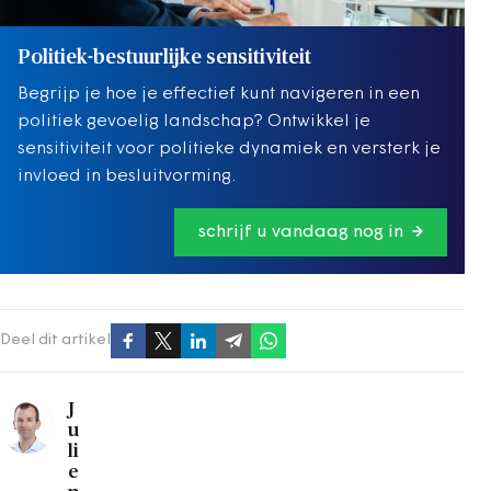
Politiek-bestuurlijke sensitiviteit
Begrijp je hoe je effectief kunt navigeren in een
politiek gevoelig landschap? Ontwikkel je
sensitiviteit voor politieke dynamiek en versterk je
invloed in besluitvorming.
schrijf u vandaag nog in
Deel dit artikel
J
u
li
e