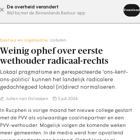
De overheid verandert
abonneer nu
Download
Blijf bij met de Binnenlands Bestuur app
bestuur en organisatie
/
column
Weinig ophef over eerste
wethouder radicaal-rechts
Lokaal pragmatisme en gerespecteerde ‘ons-kent-
ons-politici’ kunnen het landelijk radicalere
gedachtegoed lokaal (in)direct normaliseren.
Julien van Ostaaijen
3 juli 2026
In Rucphen is vorige maand het nieuwe college gestart
met de PVV als volwaardige coalitiepartner en een
PVV-wethouder. Mogelijk volgen de komende weken
meer gemeenten. In de media werd hier opvallend