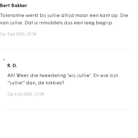
Bert Bakker
Tolerantie werkt bij jullie altijd maar een kant op. Die
van jullie. Dat is inmiddels dus een leeg begrip.
Op 3 juli 2026, 10:34
R. D.
Ah! Weer die tweedeling 'wij-jullie'. En wie zijn
''jullie'' dan, de tokkies?
Op 6 juli 2026, 11:08