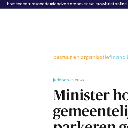
home
vacatures
academie
adverteren
events
nieuwsbrief
online
bestuur en organisatie
financi
juridisch
/
nieuws
Minister h
gemeenteli
parkeren 