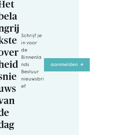
Het
bela
ngrij
Schrijf je
kste
in voor
over
de
Binnenla
heid
nds
aanmelden
Bestuur
snie
nieuwsbri
uws
ef
van
de
dag