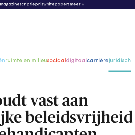
 magazine
scriptieprijs
whitepapers
meer
ën
ruimte en milieu
sociaal
digitaal
carrière
juridisch
oudt vast aan
jke beleidsvrijheid
gehandicapten