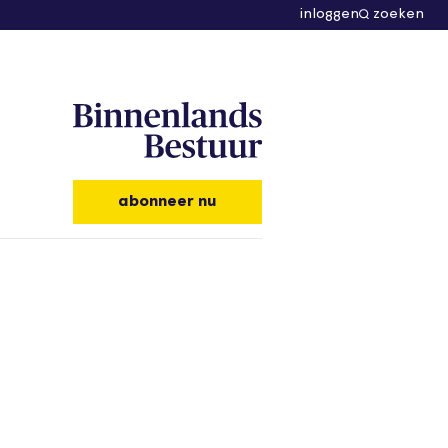
inloggen
zoeken
abonneer nu