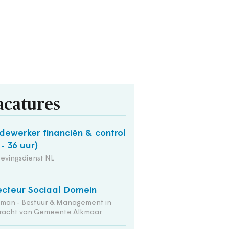
acatures
ewerker financiën & control
 - 36 uur)
evingsdienst NL
ecteur Sociaal Domein
tman - Bestuur & Management in
racht van Gemeente Alkmaar