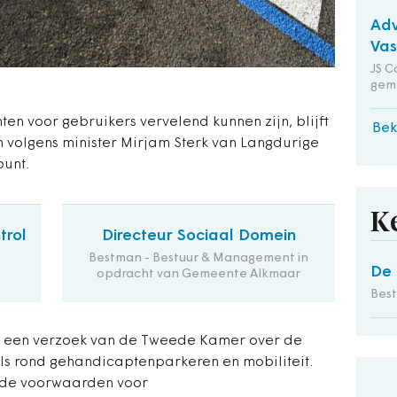
Adv
Va
JS C
gem
en voor gebruikers vervelend kunnen zijn, blijft
Bek
 volgens minister Mirjam Sterk van Langdurige
punt.
K
trol
Directeur Sociaal Domein
Bestman - Bestuur & Management in
De 
opdracht van Gemeente Alkmaar
Bes
p een verzoek van de Tweede Kamer over de
els rond gehandicaptenparkeren en mobiliteit.
de voorwaarden voor