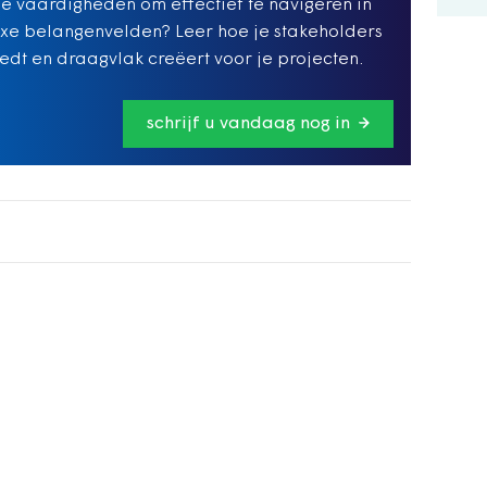
de vaardigheden om effectief te navigeren in
e belangenvelden? Leer hoe je stakeholders
edt en draagvlak creëert voor je projecten.
schrijf u vandaag nog in