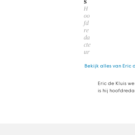
s
H
oo
fd
re
da
cte
ur
Bekijk alles van Eric 
Eric de Kluis we
is hij hoofdreda