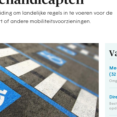
iding om landelijke regels in te voeren voor de
of andere mobiliteitsvoorzieningen.
V
Med
(32
Omg
Dir
Bes
opd