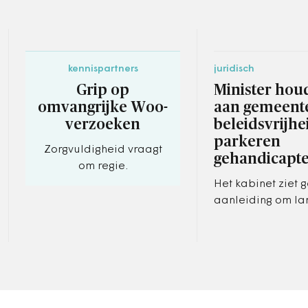
kennispartners
juridisch
Grip op
Minister houd
omvangrijke Woo-
aan gemeente
verzoeken
beleidsvrijhe
parkeren
Zorgvuldigheid vraagt
gehandicapt
om regie.
Het kabinet ziet 
aanleiding om la
regels in te voere
gehandicaptenpa
of andere
mobiliteitsvoorzi