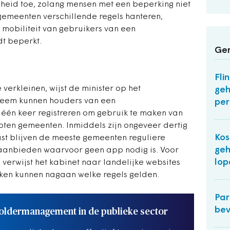
jheid toe, zolang mensen met een beperking niet
emeenten verschillende regels hanteren,
e mobiliteit van gebruikers van een
t beperkt.
Ger
Fli
 verkleinen, wijst de minister op het
geh
steem kunnen houders van een
pe
één keer registreren om gebruik te maken van
oten gemeenten. Inmiddels zijn ongeveer dertig
Kos
t blijven de meeste gemeenten reguliere
geh
anbieden waarvoor geen app nodig is. Voor
lop
verwijst het kabinet naar landelijke websites
ken kunnen nagaan welke regels gelden.
Par
bev
oldermanagement in de publieke sector