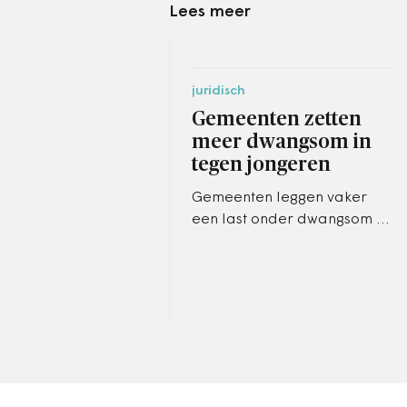
Lees meer
juridisch
Gemeenten zetten
meer dwangsom in
tegen jongeren
Gemeenten leggen vaker
een last onder dwangsom op
aan jongeren, maar weten
nauwelijks of die enig effect
sorteren.