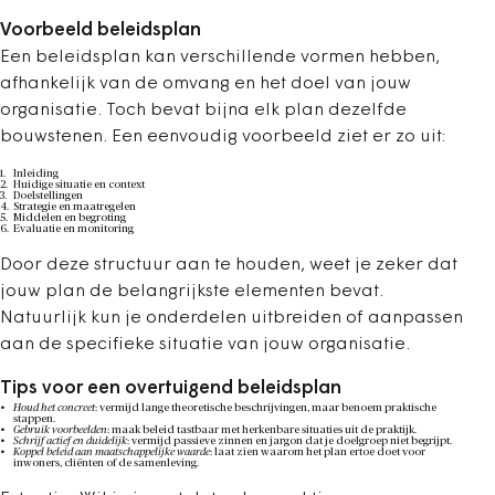
Voorbeeld beleidsplan
Een beleidsplan kan verschillende vormen hebben,
afhankelijk van de omvang en het doel van jouw
organisatie. Toch bevat bijna elk plan dezelfde
bouwstenen. Een eenvoudig voorbeeld ziet er zo uit:
Inleiding
Huidige situatie en context
Doelstellingen
Strategie en maatregelen
Middelen en begroting
Evaluatie en monitoring
Door deze structuur aan te houden, weet je zeker dat
jouw plan de belangrijkste elementen bevat.
Natuurlijk kun je onderdelen uitbreiden of aanpassen
aan de specifieke situatie van jouw organisatie.
Tips voor een overtuigend beleidsplan
Houd het concreet
: vermijd lange theoretische beschrijvingen, maar benoem praktische
stappen.
Gebruik voorbeelden
: maak beleid tastbaar met herkenbare situaties uit de praktijk.
Schrijf actief en duidelijk
: vermijd passieve zinnen en jargon dat je doelgroep niet begrijpt.
Koppel beleid aan maatschappelijke waarde
: laat zien waarom het plan ertoe doet voor
inwoners, cliënten of de samenleving.