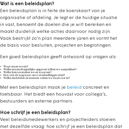
Wat is een beleidsplan?
Een beleidsplan is in feite de koerskaart van je
organisatie of afdeling. Je legt er de huidige situatie
in vast, benoemt de doelen die je wilt bereiken en
maakt duidelijk welke acties daarvoor nodig zijn.
Vaak bestrijkt zo’n plan meerdere jaren en vormt het
de basis voor besluiten, projecten en begrotingen.
Een goed beleidsplan geeft antwoord op vragen als:
Waar staan we nu?
Welke maatschappelijke opgaven willen we aanpakken?
Welke keuzes maken we en waarom?
Hoe ziet de weg naar onze doelstellingen eruit?
Welke middelen en mensen zetten we daarvoor in?
Met een beleidsplan maak je
beleid
concreet en
toetsbaar. Het biedt een houvast voor collega’s,
bestuurders en externe partners.
Hoe schrijf je een beleidsplan?
Veel beleidsmedewerkers en projectleiders stoeien
met dezelfde vraag: hoe schrijf je een beleidsplan dat