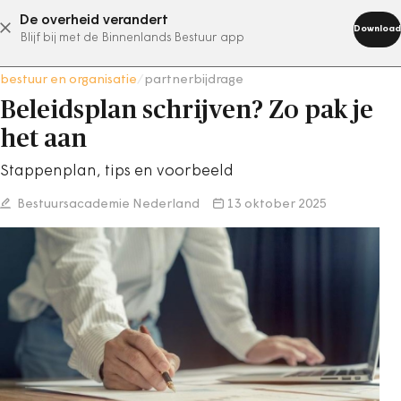
De overheid verandert
abonneer nu
Download
Blijf bij met de Binnenlands Bestuur app
bestuur en organisatie
/
partnerbijdrage
Beleidsplan schrijven? Zo pak je
het aan
Stappenplan, tips en voorbeeld
Bestuursacademie Nederland
13 oktober 2025