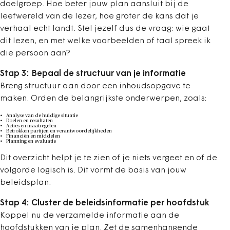
doelgroep. Hoe beter jouw plan aansluit bij de
leefwereld van de lezer, hoe groter de kans dat je
verhaal echt landt. Stel jezelf dus de vraag: wie gaat
dit lezen, en met welke voorbeelden of taal spreek ik
die persoon aan?
Stap 3: Bepaal de structuur van je informatie
Breng structuur aan door een inhoudsopgave te
maken. Orden de belangrijkste onderwerpen, zoals:
Analyse van de huidige situatie
Doelen en resultaten
Acties en maatregelen
Betrokken partijen en verantwoordelijkheden
Financiën en middelen
Planning en evaluatie
Dit overzicht helpt je te zien of je niets vergeet en of de
volgorde logisch is. Dit vormt de basis van jouw
beleidsplan.
Stap 4: Cluster de beleidsinformatie per hoofdstuk
Koppel nu de verzamelde informatie aan de
hoofdstukken van je plan. Zet de samenhangende