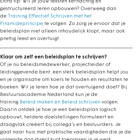
Extra tip: Wil je jouw teksten kernachtig en
gestructureerd leren opbouwen? Overweeg dan
de
Training Effectief Schrijven met het
Piramideprincipe
te volgen. Zo zorg je ervoor dat je
beleidsplan niet alleen inhoudelijk klopt, maar ook
prettig leest en overtuigt.
Klaar om zelf een beleidsplan te schrijven?
Of je nu beleidsmedewerker, projectleider of
leidinggevende bent: een sterk beleidsplan helpt jou
en je organisatie om koers te houden en resultaten te
boeken. Wil je leren hoe je dat overtuigend doet? Bij
Bestuursacademie Nederland kun je de
training
Beleid maken en Beleid schrijven
volgen.
Daarin ontdek je hoe je een beleidsplan logisch
opbouwt, heldere doelstellingen formuleert en
draagvlak creëert bij collega’s en bestuurders. Je
gaat naar huis met praktische vaardigheden die je de
volgende dag direct kunt toepassen in je werk.