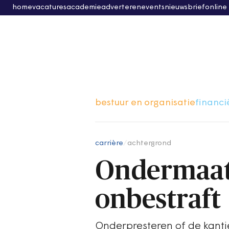
home
vacatures
academie
adverteren
events
nieuwsbrief
online
bestuur en organisatie
financi
carrière
/
achtergrond
Ondermaats
onbestraft
Onderpresteren of de kantj