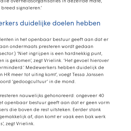
ij alle overheidsorganisaties in dezelfde mate,
 breed signaleren.’
rkers duidelijke doelen hebben
enten in het openbaar bestuur geeft aan dat er
ets aan ondermaats presteren wordt gedaan
ctor.) ‘Niet ingrijpen is een hardnekkig punt,
 is gekomen’, zegt Vrielink. ‘Het gevoel hierover
verminderd.’ Medewerkers hebben duidelijk de
 HR meer tot uiting komt’, voegt Tessa Janssen
oord ‘gedoogcultuur’ in de mond.
resteren nauwelijks gehonoreerd: ongeveer 40
et openbaar bestuur geeft aan dat er geen vorm
rs die boven de rest uitsteken. Eerder stank
gemakkelijk af, dan komt er vaak een bak werk
’, zegt Vrielink.