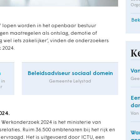
Orga
Bek
f lopen worden in het openbaar bestuur
gen maatregelen als ontslag, demotie of
g wel iets zakelijker’, vinden de onderzoekers
 2024.
K
Van
n
Beleidsadviseur sociaal domein
Geer
 in
Gemeente Lelystad
r
Een
dan
024.
Van
 Werkonderzoek 2024 is het ministerie van
relaties. Ruim 36.500 ambtenaren bij het rijk en
Wan
ervraagd. Het is uitgevoerd door ICTU, een