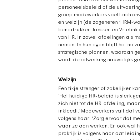
procent vindt dat het wat toevoeg
personeelsbeleid of de uitvoerin
groep medewerkers voelt zich on
en welzijn (de zogeheten ‘HRM-wa
benadrukken Janssen en Vrielink 
van HR, in zowel afdelingen als 
nemen. In hun ogen blijft het nu 
strategische plannen, waaraan g
wordt de uitwerking nauwelijks g
Welzijn
Een tikje strenger of zakelijker ka
‘Het huidige HR-beleid is sterk ger
zich niet tot de HR-afdeling, maa
inkleedt.’ Medewerkers valt dat v
volgens haar: ‘Zorg ervoor dat 
waar ze aan werken. En ook wat he
praktijk is volgens haar dat leid