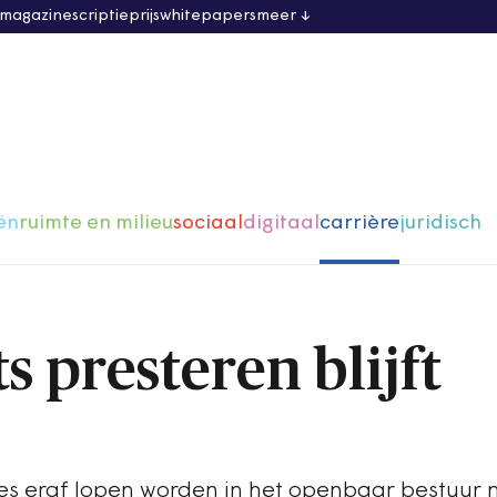
 magazine
scriptieprijs
whitepapers
meer
ën
ruimte en milieu
sociaal
digitaal
carrière
juridisch
 presteren blijft
es eraf lopen worden in het openbaar bestuur 