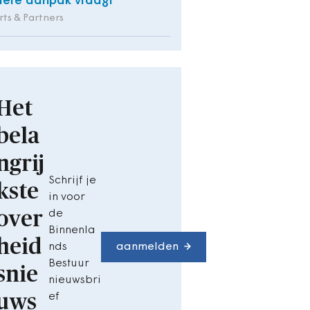
ere aanpak vraagt
ts & Partners
Het
bela
ngrij
Schrijf je
kste
in voor
over
de
Binnenla
heid
nds
aanmelden
Bestuur
snie
nieuwsbri
uws
ef