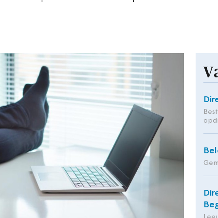
V
Dir
Bes
opd
Bel
Gem
Dir
Beg
Leeu