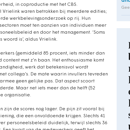
and
erheid, in coproductie met het CBS.
Geer
 Vrielink waren betrokken bij meerdere edities;
derde werkbelevingsonderzoek op rij. Hun
n sectoren moet ten aanzien van individuen meer
soneelsbeleid en door het management. ‘Soms
s woord is’, aldus Vrielink.
erkers (gemiddeld 85 procent, iets minder dan
d content met z’n baan. Het enthousiasme komt
tandigheid, werk dat betekenisvol wordt
et collega’s. De mate waarin invullers tevreden
aarmee geen gelijke pas. Dat aspect scoort
derde. Maar net iets meer dan de helft (52
de organisatie.
zijn de scores nog lager. De pijn zit vooral bij
ening, die een onvoldoende krijgen. Slechts 41
r personeelsbeleid duidelijk, terwijl slechts 36