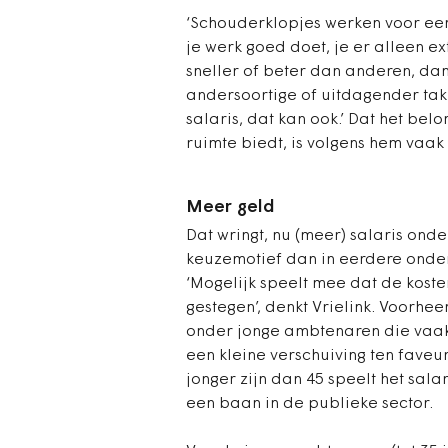
‘Schouderklopjes werken voor een 
je werk goed doet, je er alleen ex
sneller of beter dan anderen, dan
andersoortige of uitdagender take
salaris, dat kan ook.’ Dat het be
ruimte biedt, is volgens hem vaa
Meer geld
Dat wringt, nu (meer) salaris on
keuzemotief dan in eerdere onde
‘Mogelijk speelt mee dat de kost
gestegen’, denkt Vrielink. Voorhee
onder jonge ambtenaren die vaak 
een kleine verschuiving ten fave
jonger zijn dan 45 speelt het sal
een baan in de publieke sector.