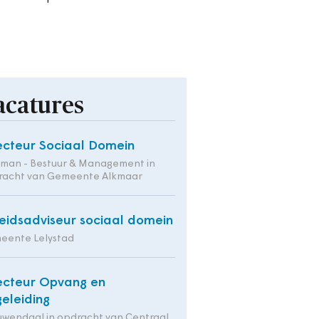
acatures
ecteur Sociaal Domein
tman - Bestuur & Management in
racht van Gemeente Alkmaar
eidsadviseur sociaal domein
eente Lelystad
ecteur Opvang en
eleiding
wendaal in opdracht van Centraal