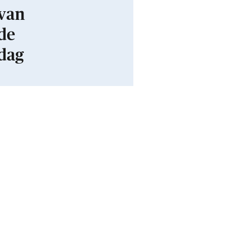
van
de
dag