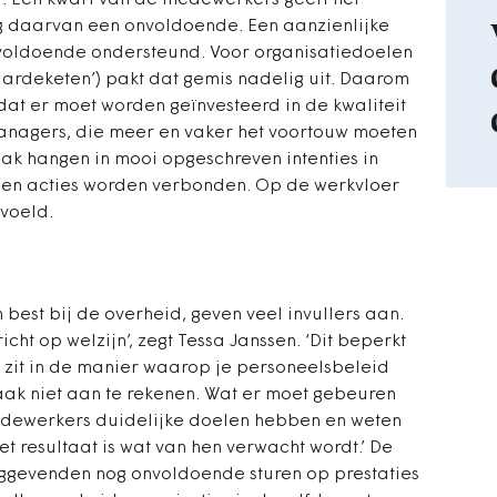
t. Een kwart van de medewerkers geeft het
g daarvan een onvoldoende. Een aanzienlijke
voldoende ondersteund. Voor organisatiedoelen
ardeketen’) pakt dat gemis nadelig uit. Daarom
dat er moet worden geïnvesteerd in de kwaliteit
managers, die meer en vaker het voortouw moeten
vaak hangen in mooi opgeschreven intenties in
een acties worden verbonden. Op de werkvloer
evoeld.
n best bij de overheid, geven veel invullers aan.
icht op welzijn’, zegt Tessa Janssen. ‘Dit beperkt
r zit in de manier waarop je personeelsbeleid
aak niet aan te rekenen. Wat er moet gebeuren
medewerkers duidelijke doelen hebben en weten
t resultaat is wat van hen verwacht wordt.’ De
inggevenden nog onvoldoende sturen op prestaties