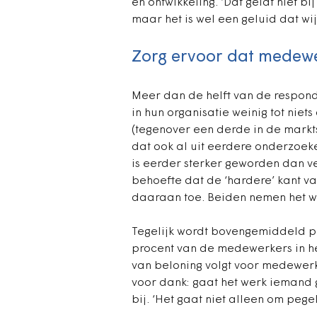
en ontwikkeling. ‘Dat geldt niet b
maar het is wel een geluid dat wij
Zorg ervoor dat medewe
Meer dan de helft van de respond
in hun organisatie weinig tot ni
(tegenover een derde in de marktse
dat ook al uit eerdere onderzoeken
is eerder sterker geworden dan 
behoefte dat de ‘hardere’ kant van
daaraan toe. Beiden nemen het w
Tegelijk wordt bovengemiddeld p
procent van de medewerkers in h
van beloning volgt voor medewerke
voor dank: gaat het werk iemand 
bij. ‘Het gaat niet alleen om pegels