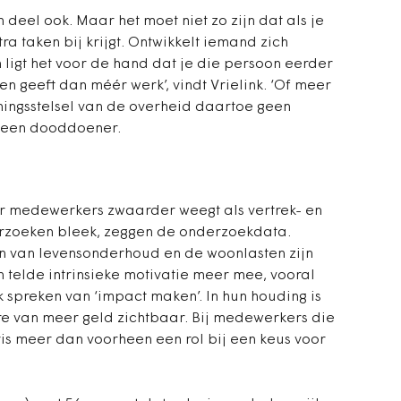
deel ook. Maar het moet niet zo zijn dat als je
tra taken bij krijgt. Ontwikkelt iemand zich
 ligt het voor de hand dat je die persoon eerder
n geeft dan méér werk’, vindt Vrielink. ‘Of meer
loningsstelsel van de overheid daartoe geen
k een dooddoener.
der medewerkers zwaarder weegt als vertrek- en
rzoeken bleek, zeggen de onderzoekdata.
en van levensonderhoud en de woonlasten zijn
n telde intrinsieke motivatie meer mee, vooral
spreken van ‘impact maken’. In hun houding is
ure van meer geld zichtbaar. Bij medewerkers die
aris meer dan voorheen een rol bij een keus voor