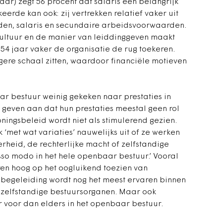
aar) zegt 56 procent dat salaris een belangrijk
erde kan ook: zij vertrekken relatief vaker uit
den, salaris en secundaire arbeidsvoorwaarden.
ultuur en de manier van leiddinggeven maakt
54 jaar vaker de organisatie de rug toekeren.
ogere schaal zitten, waardoor financiële motieven
.
r bestuur weinig gekeken naar prestaties in
 geven aan dat hun prestaties meestal geen rol
oningsbeleid wordt niet als stimulerend gezien.
 ‘met wat variaties’ nauwelijks uit of ze werken
erheid, de rechterlijke macht of zelfstandige
sso modo in het hele openbaar bestuur.’ Vooral
ren hoog op het oogluikend toezien van
 begeleiding wordt nog het meest ervaren binnen
n zelfstandige bestuursorganen. Maar ook
 voor dan elders in het openbaar bestuur.