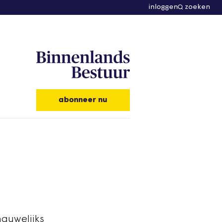
inloggen
zoeken
abonneer nu
nauwelijks