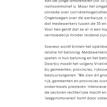
Van de jonge ambtenaren (tot 35 j
instroommotief is. Maar het omgeke
onvrede over carrièremogelijkhe
Ongenoegen over de werkwijze, c
dat medewerkers tussen de 35 en 
Voor hen geldt dat ze al in een h
vermoedelijk minder leidend zijn
Sowieso wordt binnen het openbaa
relatie tot beloning. Medewerkers
spelen in hun beloning en het bel
Daarbij maakt het volgens Vrielink
bij gemeenten, provincies, rijksov
bestuursorganen. ‘We zien dit gro
rijk, gemeenten en provincies sco
ondermaats presteren. Intensieve
de sectoren rechterlijke macht e
‘wegpromoveren’ komt daar vaker