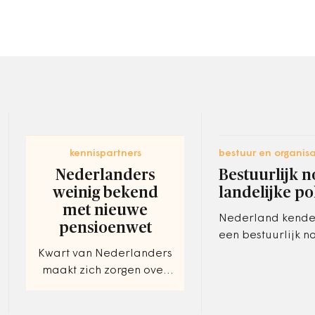
kennispartners
bestuur en organisa
Nederlanders
Bestuurlijk 
weinig bekend
landelijke po
met nieuwe
Nederland kende
pensioenwet
een bestuurlijk n
het is nooit eerd
Kwart van Nederlanders
dat een politieke 
maakt zich zorgen over
een demissionair
pensioeninkomen.
stapt.