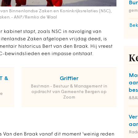
Bu
gem
r van Binnenlandse Zaken en Koninkrijksrelaties (NSC),
aken.
- ANP/Remko de Waal
Bek
r kabinet stapt, zoals NSC in navolging van
itenlandse Zaken afgelopen vrijdag deed, is
entair historicus Bert van den Braak. Hij vreest
SC-bewindslieden een impasse ontstaat.
K
Mon
T &
Griffier
aa
Bestman - Bestuur & Management in
bes
opdracht van Gemeente Bergen op
de
Zoom
&BA
Ver
aan
Rad
ns Van den Braak vanaf dit moment ‘weinig reden