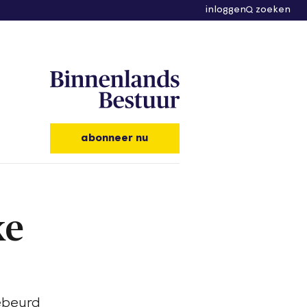
inloggen
zoeken
abonneer nu
ke
gebeurd