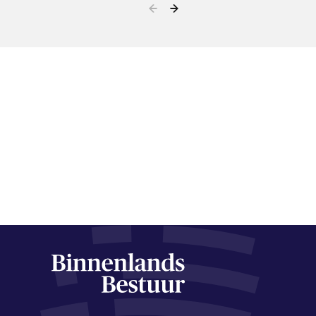
zoetwatertekorten te
voorkomen.