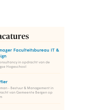
acatures
ager Faculteitsbureau IT &
ign
onsultancy in opdracht van de
gse Hogeschool
ffier
tman - Bestuur & Management in
racht van Gemeente Bergen op
m