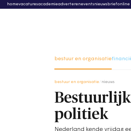
home
vacatures
academie
adverteren
events
nieuwsbrief
online
bestuur en organisatie
financi
bestuur en organisatie
/
nieuws
Bestuurlij
politiek
Nederland kende vrijdag ee