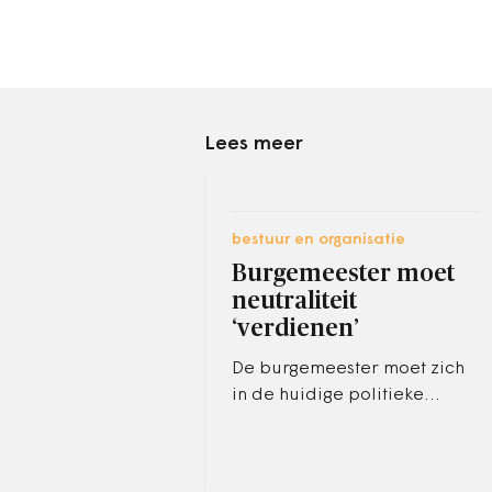
Lees meer
bestuur en organisatie
Burgemeester moet
neutraliteit
‘verdienen’
De burgemeester moet zich
in de huidige politieke
praktijk telkens opnieuw een
positie van neutraliteit eigen
maken, stelt de NSOB.