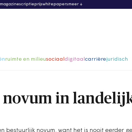
 magazine
scriptieprijs
whitepapers
meer
ën
ruimte en milieu
sociaal
digitaal
carrière
juridisch
k novum in landelij
n bestuurlijk novum, want het is nooit eerder 