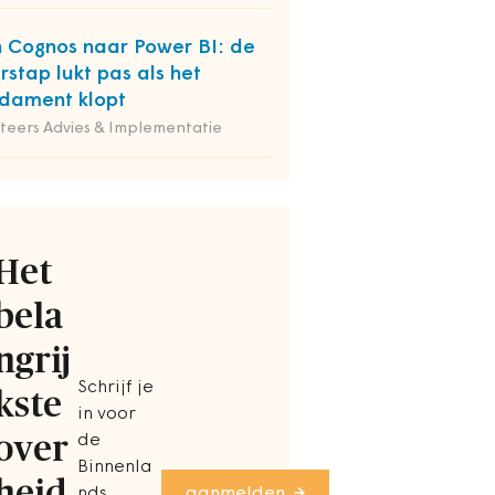
 Cognos naar Power BI: de
rstap lukt pas als het
dament klopt
iteers Advies & Implementatie
Het
bela
ngrij
Schrijf je
kste
in voor
over
de
Binnenla
heid
nds
aanmelden