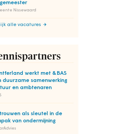
rgemeester
eente Nissewaard
ijk alle vacatures
ennispartners
tferland werkt met &BAS
n duurzame samenwerking
tuur en ambtenaren
S
trouwen als sleutel in de
pak van ondermijning
arAdvies