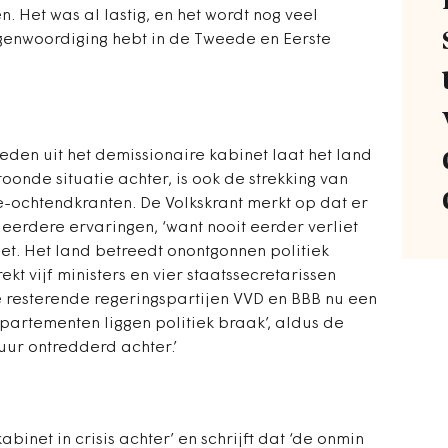
Het was al lastig, en het wordt nog veel
egenwoordiging hebt in de Tweede en Eerste
den uit het demissionaire kabinet laat het land
toonde situatie achter, is ook de strekking van
-ochtendkranten. De Volkskrant merkt op dat er
eerdere ervaringen, ‘want nooit eerder verliet
et. Het land betreedt onontgonnen politiek
rekt vijf ministers en vier staatssecretarissen
 resterende regeringspartijen VVD en BBB nu een
partementen liggen politiek braak’, aldus de
tuur ontredderd achter.’
abinet in crisis achter’ en schrijft dat ‘de onmin