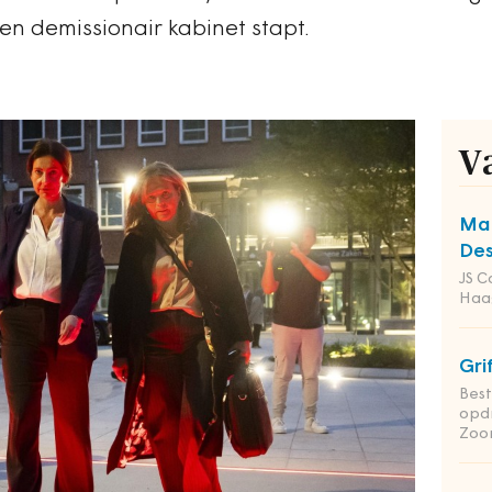
 een demissionair kabinet stapt.
V
Man
Des
JS C
Haa
Gri
Bes
opd
Zoo