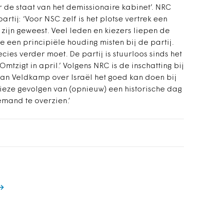
 de staat van het demissionaire kabinet’. NRC
rtij: ‘Voor NSC zelf is het plotse vertrek een
zijn geweest. Veel leden en kiezers liepen de
en principiële houding misten bij de partij.
ies verder moet. De partij is stuurloos sinds het
Omtzigt in april.’ Volgens NRC is de inschatting bij
van Veldkamp over Israël het goed kan doen bij
cieze gevolgen van (opnieuw) een historische dag
iemand te overzien.’