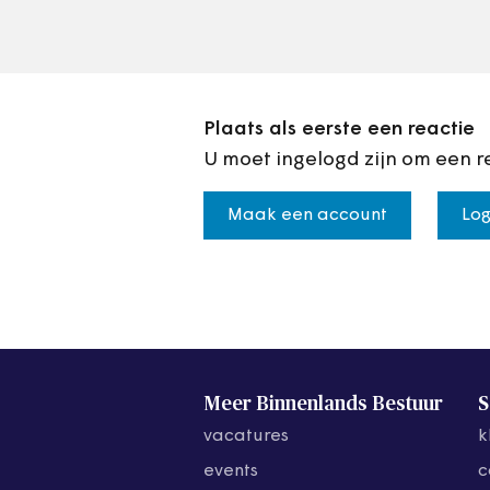
Plaats als eerste een reactie
U moet ingelogd zijn om een r
Maak een account
Log
Meer Binnenlands Bestuur
S
vacatures
k
events
c