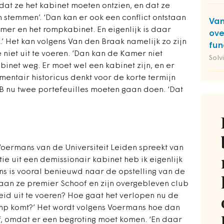
dat ze het kabinet moeten ontzien, en dat ze
stemmen’. ‘Dan kan er ook een conflict ontstaan
Van
er en het rompkabinet. En eigenlijk is daar
ove
.’ Het kan volgens Van den Braak namelijk zo zijn
fun
 niet uit te voeren. ‘Dan kan de Kamer niet
Solv
inet weg. Er moet wel een kabinet zijn, en er
mentair historicus denkt voor de korte termijn
 nu twee portefeuilles moeten gaan doen. ‘Dat
oermans van de Universiteit Leiden spreekt van
tie uit een demissionair kabinet heb ik eigenlijk
mans is vooral benieuwd naar de opstelling van de
Gaan ze premier Schoof en zijn overgebleven club
id uit te voeren? Hoe gaat het verlopen nu de
mp komt?’ Het wordt volgens Voermans hoe dan
f, omdat er een begroting moet komen. ‘En daar